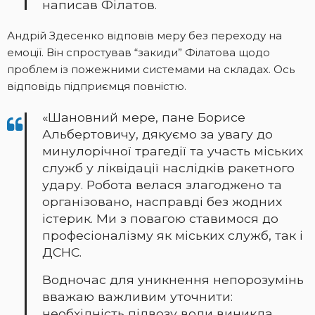
написав Філатов.
Андрій Здесенко відповів меру без переходу на
емоції. Він спростував “закиди” Філатова щодо
проблем із пожежними системами на складах. Ось
відповідь підприємця повністю.
«Шановний мере, пане Борисе
Альбертовичу, дякуємо за увагу до
минулорічної трагедії та участь міських
служб у ліквідації наслідків ракетного
удару. Робота велася злагоджено та
організовано, насправді без жодних
істерик. Ми з повагою ставимося до
професіоналізму як міських служб, так і
ДСНС.
Водночас для уникнення непорозумінь
вважаю важливим уточнити:
необхідність підвозу води виникла