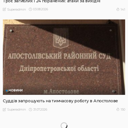
Троє загиблих і 24 поранених: атаки за вихідні
03.08.2026
141
Superadmin
НОВИНИ
Суддів запрошують на тимчасову роботу в Апостолове
31.07.2026
150
Superadmin