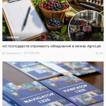
НОВИНИ
40 господарств отримають обладнання в межах AgroLab
07.08.2026
124
Superadmin