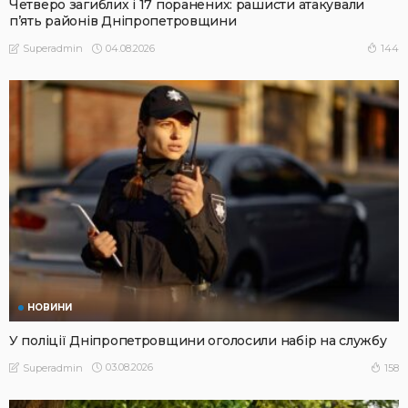
Четверо загиблих і 17 поранених: рашисти атакували
п’ять районів Дніпропетровщини
04.08.2026
144
Superadmin
НОВИНИ
У поліції Дніпропетровщини оголосили набір на службу
03.08.2026
158
Superadmin