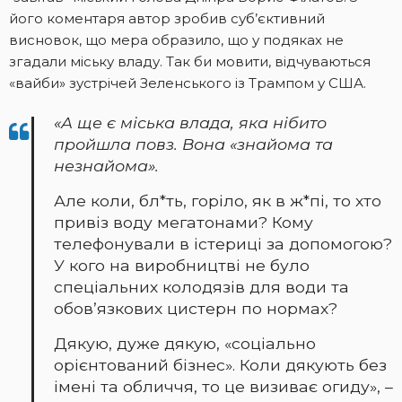
його коментаря автор зробив суб’єктивний
висновок, що мера образило, що у подяках не
згадали міську владу. Так би мовити, відчуваються
«вайби» зустрічей Зеленського із Трампом у США.
«А ще є міська влада, яка нібито
пройшла повз. Вона «знайома та
незнайома».
Але коли, бл*ть, горіло, як в ж*пі, то хто
привіз воду мегатонами? Кому
телефонували в істериці за допомогою?
У кого на виробництві не було
спеціальних колодязів для води та
обовʼязкових цистерн по нормах?
Дякую, дуже дякую, «соціально
орієнтований бізнес». Коли дякують без
імені та обличчя, то це визиває огиду», –