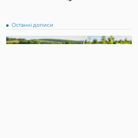
НОВИНИ
Не їжте біля шкірки: фахівці розповіли, як безпечно
ласувати кавунами
31.07.2026
190
Superadmin