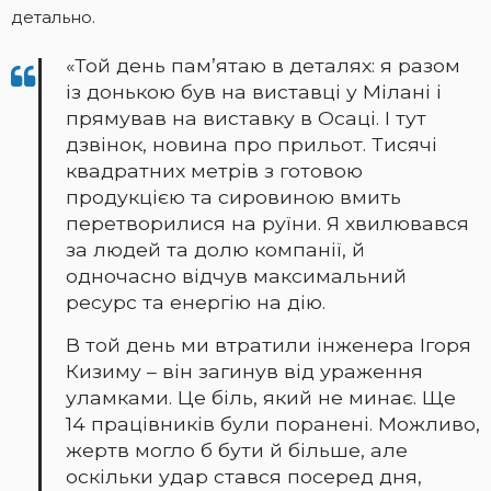
детально.
«Той день пам’ятаю в деталях: я разом
із донькою був на виставці у Мілані і
прямував на виставку в Осаці. І тут
дзвінок, новина про прильот. Тисячі
квадратних метрів з готовою
продукцією та сировиною вмить
перетворилися на руїни. Я хвилювався
за людей та долю компанії, й
одночасно відчув максимальний
ресурс та енергію на дію.
В той день ми втратили інженера Ігоря
Кизиму – він загинув від ураження
уламками. Це біль, який не минає. Ще
14 працівників були поранені. Можливо,
жертв могло б бути й більше, але
оскільки удар стався посеред дня,