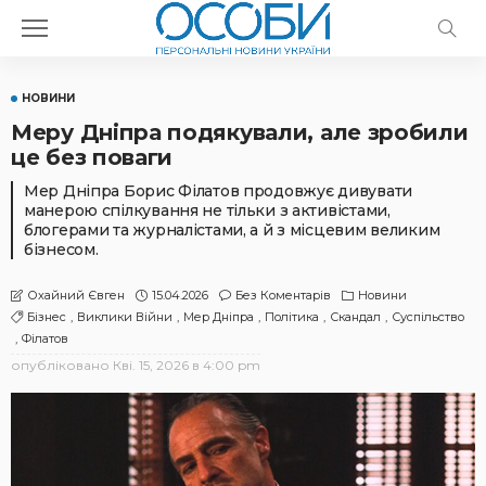
НОВИНИ
Меру Дніпра подякували, але зробили
це без поваги
Мер Дніпра Борис Філатов продовжує дивувати
манерою спілкування не тільки з активістами,
блогерами та журналістами, а й з місцевим великим
бізнесом.
15.04.2026
Без Коментарів
Новини
Охайний Євген
Бізнес
Виклики Війни
Мер Дніпра
Політика
Скандал
Суспільство
Філатов
опубліковано
Кві. 15, 2026 в 4:00 pm