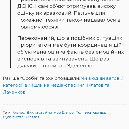
ДСНС, і сам об’єкт отримував високу
оцінку як зразковий. Пальне для
пожежної техніки також надавалося в
повному обсязі.
Переконаний, що в подібних ситуаціях
пріоритетом має бути координація дій і
об’єктивна оцінка фактів без емоційних
висновків та звинувачень. Ще раз
дякую», – написав Здесенко.
Раніше “Особи” також сповіщали:
Чи в одній ваговій
категорії вийшли на медіа-спаринг Філатов та
Лаченков
.
Теги:
бізнес
Виклики війни
мер Дніпра
Політика
скандал
Суспільство
Філатов