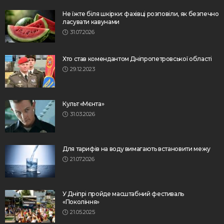
Не їжте біля шкірки: фахівці розповіли, як безпечно
ласувати кавунами
31.07.2026
Хто став комендантом Дніпропетровської області
29.12.2023
Культ «Мєнта»
31.03.2026
Для тарифів на воду вимагають встановити межу
21.07.2026
У Дніпрі пройде масштабний фестиваль
«Покоління»
21.05.2025