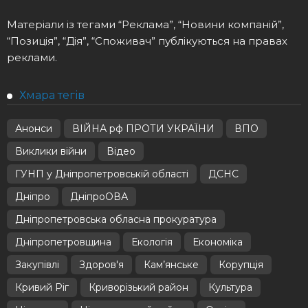
Матеріали із тегами “Реклама”, “Новини компаній”,
“Позиція”, “Дія”, “Споживач” публікуються на правах
реклами.
Хмара тегів
Анонси
ВІЙНА рф ПРОТИ УКРАЇНИ
ВПО
Виклики війни
Відео
ГУНП у Дніпропетровській області
ДСНС
Дніпро
ДніпроОВА
Дніпропетровська обласна прокуратура
Дніпропетровщина
Екологія
Економіка
Закупівлі
Здоров'я
Кам’янське
Корупція
Кривий Ріг
Криворізький район
Культура