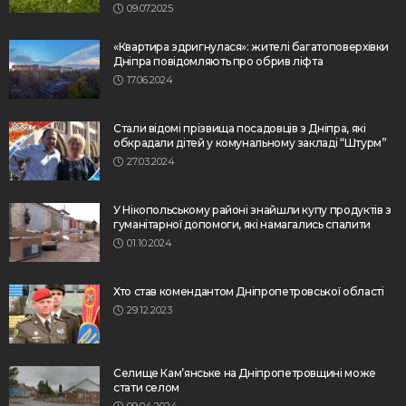
09.07.2025
«Квартира здригнулася»: жителі багатоповерхівки
Дніпра повідомляють про обрив ліфта
17.06.2024
Стали відомі прізвища посадовців з Дніпра, які
обкрадали дітей у комунальному закладі “Штурм”
27.03.2024
У Нікопольському районі знайшли купу продуктів з
гуманітарної допомоги, які намагались спалити
01.10.2024
Хто став комендантом Дніпропетровської області
29.12.2023
Селище Кам’янське на Дніпропетровщині може
стати селом
09.04.2024