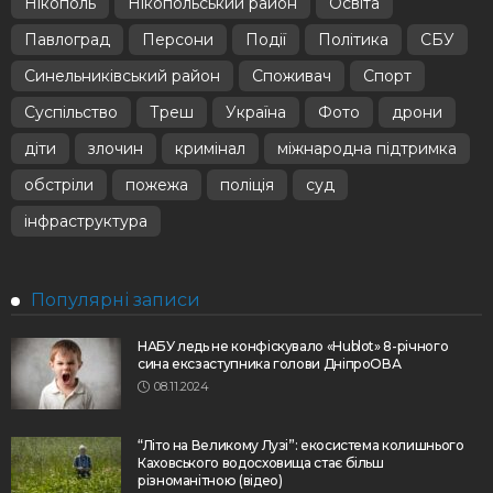
Нікополь
Нікопольський район
Освіта
Павлоград
Персони
Події
Політика
СБУ
Синельниківський район
Споживач
Спорт
Суспільство
Треш
Україна
Фото
дрони
діти
злочин
кримінал
міжнародна підтримка
обстріли
пожежа
поліція
суд
інфраструктура
Популярні записи
НАБУ ледь не конфіскувало «Hublot» 8-річного
сина ексзаступника голови ДніпроОВА
08.11.2024
“Літо на Великому Лузі”: екосистема колишнього
Каховського водосховища стає більш
різноманітною (відео)