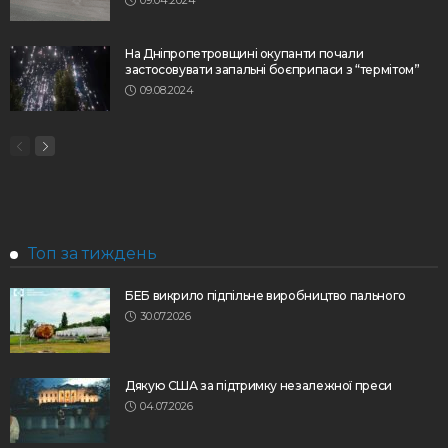
На Дніпропетровщині окупанти почали
застосовувати запальні боєприпаси з “термітом”
09.08.2024
Топ за тиждень
БЕБ викрило підпільне виробництво пального
30.07.2026
Дякую США за підтримку незалежної преси
04.07.2026