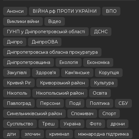
Анонси
ВІЙНА рф ПРОТИ УКРАЇНИ
ВПО
Виклики війни
Відео
ГУНП у Дніпропетровській області
ДСНС
Дніпро
ДніпроОВА
Дніпропетровська обласна прокуратура
Дніпропетровщина
Екологія
Економіка
Закупівлі
Здоров'я
Кам’янське
Корупція
Кривий Ріг
Криворізький район
Культура
Нікополь
Нікопольський район
Освіта
Павлоград
Персони
Події
Політика
СБУ
Синельниківський район
Споживач
Спорт
Суспільство
Треш
Україна
Фото
дрони
діти
злочин
кримінал
міжнародна підтримка