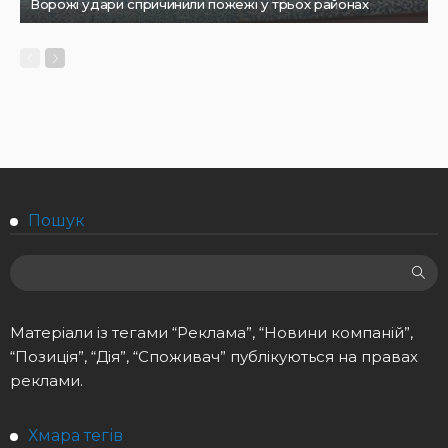
Ворожі удари спричинили пожежі у трьох районах
Пошук
Матеріали із тегами “Реклама”, “Новини компаній”,
“Позиція”, “Дія”, “Споживач” публікуються на правах
реклами.
Хмара тегів