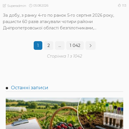
05.08.2026
113
Superadmin
За добу, з ранку 4-го по ранок 5-го серпня 2026 року,
рашисти 60 разів атакували чотири райони
Дніпропетровської області безпілотниками,...
1
2
…
1 042
Сторінка 1 з 1042
Останні записи