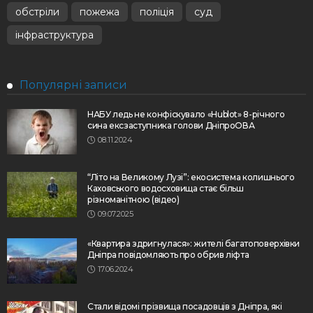
обстріли
пожежа
поліція
суд
інфраструктура
Популярні записи
НАБУ ледь не конфіскувало «Hublot» 8-річного
сина ексзаступника голови ДніпроОВА
08.11.2024
“Літо на Великому Лузі”: екосистема колишнього
Каховського водосховища стає більш
різноманітною (відео)
09.07.2025
«Квартира здригнулася»: жителі багатоповерхівки
Дніпра повідомляють про обрив ліфта
17.06.2024
Стали відомі прізвища посадовців з Дніпра, які