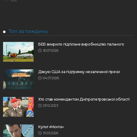
Топ за тиждень
БЕБ викрило підпільне виробництво пального
30.07.2026
Дякую США за підтримку незалежної преси
04.07.2026
Хто став комендантом Дніпропетровської області
29.12.2023
Культ «Мєнта»
31.03.2026