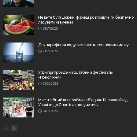
Не їжте біля шкірки: фахівці розповіли, як безпечно
ласувати кавунами
31.07.2026
Для тарифів на воду вимагають встановити межу
21.07.2026
У Дніпрі пройде масштабний фестиваль
«Покоління»
21.05.2025
Масштабний книгообмін об’єднає 10 локацій від
України до Японії: як долучитися
31.07.2026