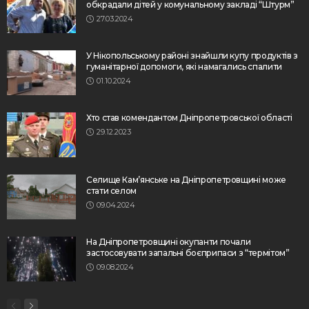
обкрадали дітей у комунальному закладі “Штурм”
27.03.2024
У Нікопольському районі знайшли купу продуктів з
гуманітарної допомоги, які намагались спалити
01.10.2024
Хто став комендантом Дніпропетровської області
29.12.2023
Селище Кам’янське на Дніпропетровщині може
стати селом
09.04.2024
На Дніпропетровщині окупанти почали
застосовувати запальні боєприпаси з “термітом”
09.08.2024