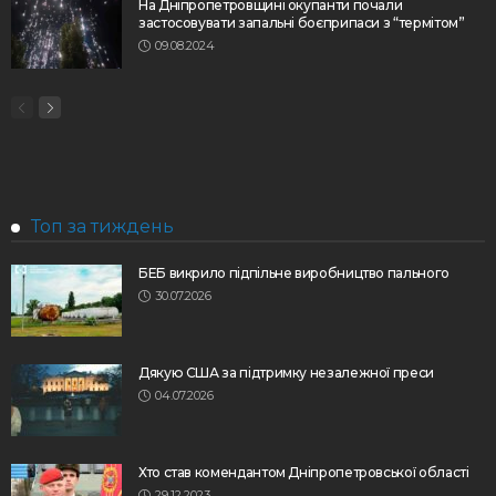
На Дніпропетровщині окупанти почали
застосовувати запальні боєприпаси з “термітом”
09.08.2024
Топ за тиждень
БЕБ викрило підпільне виробництво пального
30.07.2026
Дякую США за підтримку незалежної преси
04.07.2026
Хто став комендантом Дніпропетровської області
29.12.2023