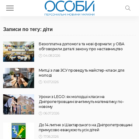
Записи по тегу: діти
Безоплатна допомога та нові формати: у ОВА
обговорили деталі закону про наставництво
04.08.2026
Митці з лав ЗСУ проведуть майстер-класи для
молоді
10.07.2026
Уроки з LEGO: як молодші класи на
Дніпропетровщині вчитимуть математику по-
новому
06.07.2026
До 14 липня з Шахтарського на Дніпропетровщині
примусово евакуюють усіх дітей
17.06.2026