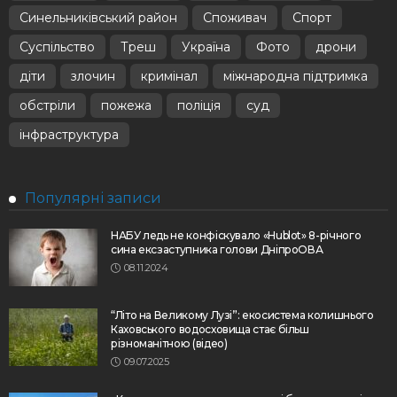
Синельниківський район
Споживач
Спорт
Суспільство
Треш
Україна
Фото
дрони
діти
злочин
кримінал
міжнародна підтримка
обстріли
пожежа
поліція
суд
інфраструктура
Популярні записи
НАБУ ледь не конфіскувало «Hublot» 8-річного
сина ексзаступника голови ДніпроОВА
08.11.2024
“Літо на Великому Лузі”: екосистема колишнього
Каховського водосховища стає більш
різноманітною (відео)
09.07.2025