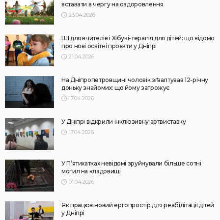
вставати в чергу на оздоровлення
23.04.2026
ШІ для вчителів і Хібукі-терапія для дітей: що відомо
про нові освітні проєкти у Дніпрі
21.04.2026
На Дніпропетровщині чоловік зґвалтував 12-річну
доньку знайомих: що йому загрожує
17.04.2026
У Дніпрі відкрили інклюзивну артвиставку
17.04.2026
У П’ятихатках невідомі зруйнували більше сотні
могил на кладовищі
01.04.2026
Як працює новий ергопростір для реабілітації дітей
у Дніпрі