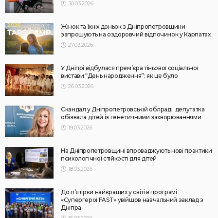
30.03.2026
Жінок та їхніх доньок з Дніпропетровщини
запрошують на оздоровчий відпочинок у Карпатах
27.03.2026
У Дніпрі відбулася прем’єра тіньової соціальної
вистави “День народження”: як це було
26.03.2026
Скандал у Дніпропетровській облраді: депутатка
обізвала дітей із генетичними захворюваннями
19.03.2026
На Дніпропетровщині впроваджують нові практики
психологічної стійкості для дітей
18.03.2026
До п’ятірки найкращих у світі в програмі
«Супергерої FAST» увійшов навчальний заклад з
Дніпра
16.03.2026