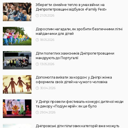
Зберегти сімейне тепло в умах війни: на
Дніпропетровщині відбувся «Family Fest»
21.05.2026
Дорослим нагадали, як зробити безпечними літні
майданчики для дітей
18.05.2026
Діти полеглих захисників Дніпропетровщини
мандрують до Португалії
13.05.2026
Допомогла виїхати за кордон: у Дніпрі жінка
оформила своїх дітей на чужого чоловіка
30.04.2026
У Дніпрі провели фестиваль-конкурс дитячої моди
та декору «Подіум мрій»: як це було
29.04.2026
Дніпровські діти пільгових категорій вже можуть