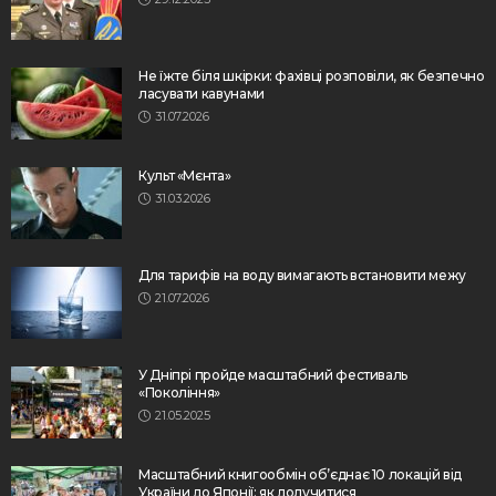
Не їжте біля шкірки: фахівці розповіли, як безпечно
ласувати кавунами
31.07.2026
Культ «Мєнта»
31.03.2026
Для тарифів на воду вимагають встановити межу
21.07.2026
У Дніпрі пройде масштабний фестиваль
«Покоління»
21.05.2025
Масштабний книгообмін об’єднає 10 локацій від
України до Японії: як долучитися