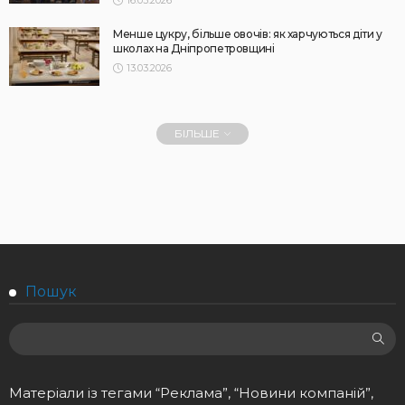
Менше цукру, більше овочів: як харчуються діти у
школах на Дніпропетровщині
13.03.2026
БІЛЬШЕ
Пошук
Матеріали із тегами “Реклама”, “Новини компаній”,