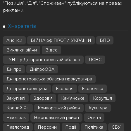
“Позиція”, “Дія”, “Споживач” публікуються на правах
реклами.
Хмара тегів
Анонси
ВІЙНА рф ПРОТИ УКРАЇНИ
ВПО
Виклики війни
Відео
ГУНП у Дніпропетровській області
ДСНС
Дніпро
ДніпроОВА
Дніпропетровська обласна прокуратура
Дніпропетровщина
Екологія
Економіка
Закупівлі
Здоров'я
Кам’янське
Корупція
Кривий Ріг
Криворізький район
Культура
Нікополь
Нікопольський район
Освіта
Павлоград
Персони
Події
Політика
СБУ