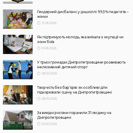
Гендерний дисбаланс у дошкіллі: 99,5% педагогів –
жінки
12.06.2026
Як підтримують молодь, яка виїхала з окупації чи
зони боїв
01.06.2026
У трьох громадах Дніпропетровщини розвивають
інклюзивний дитячий спорт
28.05.2026
Творчість без бар’єрів: як особливі діти
підкорювали сцену на Дніпропетровщині
28.05.2026
За вихідні росіяни поранили 31 людину на
Дніпропетровщині
25.05.2026