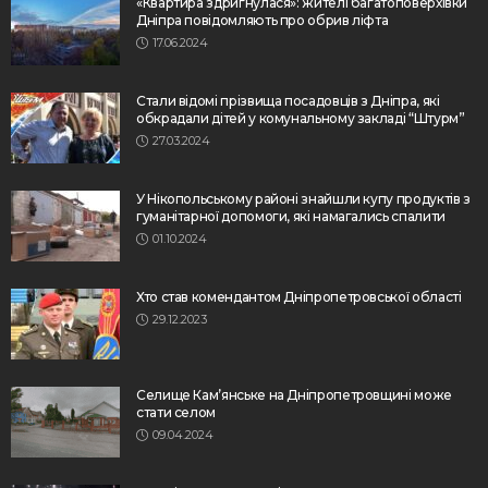
«Квартира здригнулася»: жителі багатоповерхівки
Дніпра повідомляють про обрив ліфта
17.06.2024
Стали відомі прізвища посадовців з Дніпра, які
обкрадали дітей у комунальному закладі “Штурм”
27.03.2024
У Нікопольському районі знайшли купу продуктів з
гуманітарної допомоги, які намагались спалити
01.10.2024
Хто став комендантом Дніпропетровської області
29.12.2023
Селище Кам’янське на Дніпропетровщині може
стати селом
09.04.2024