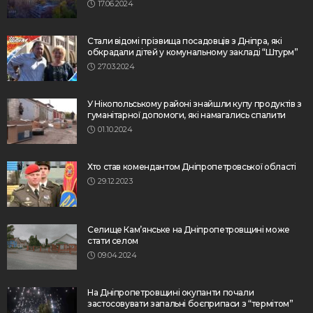
17.06.2024
Стали відомі прізвища посадовців з Дніпра, які
обкрадали дітей у комунальному закладі “Штурм”
27.03.2024
У Нікопольському районі знайшли купу продуктів з
гуманітарної допомоги, які намагались спалити
01.10.2024
Хто став комендантом Дніпропетровської області
29.12.2023
Селище Кам’янське на Дніпропетровщині може
стати селом
09.04.2024
На Дніпропетровщині окупанти почали
застосовувати запальні боєприпаси з “термітом”