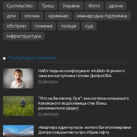
Суспільство
Треш
Україна
Фото
дрони
діти
злочин
кримінал
міжнародна підтримка
обстріли
пожежа
поліція
суд
інфраструктура
Популярні записи
НАБУ ледь не конфіскувало «Hublot» 8-річного
сина ексзаступника голови ДніпроОВА
08.11.2024
“Літо на Великому Лузі”: екосистема колишнього
Каховського водосховища стає більш
різноманітною (відео)
09.07.2025
«Квартира здригнулася»: жителі багатоповерхівки
Дніпра повідомляють про обрив ліфта