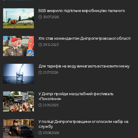
БЕБ викрило підпільне виробництво пального
30.07.2026
Хто став комендантом Дніпропетровської області
29.12.2023
Для тарифів на воду вимагають встановити межу
21.07.2026
У Дніпрі пройде масштабний фестиваль
«Покоління»
21.05.2025
У поліції Дніпропетровщини оголосили набір на
службу
03.08.2026