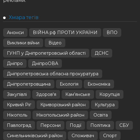
реклами.
Хмара тегів
Анонси
ВІЙНА рф ПРОТИ УКРАЇНИ
ВПО
Виклики війни
Відео
ГУНП у Дніпропетровській області
ДСНС
Дніпро
ДніпроОВА
Дніпропетровська обласна прокуратура
Дніпропетровщина
Екологія
Економіка
Закупівлі
Здоров'я
Кам’янське
Корупція
Кривий Ріг
Криворізький район
Культура
Нікополь
Нікопольський район
Освіта
Павлоград
Персони
Події
Політика
СБУ
Синельниківський район
Споживач
Спорт