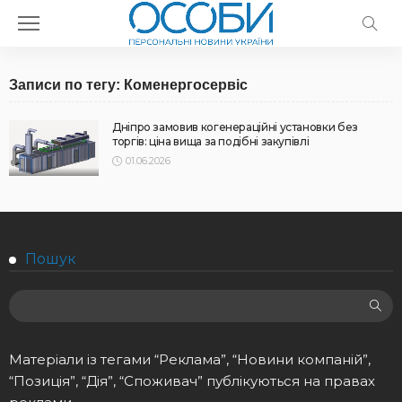
Записи по тегу: Коменергосервіс
Дніпро замовив когенераційні установки без
торгів: ціна вища за подібні закупівлі
01.06.2026
Пошук
Матеріали із тегами “Реклама”, “Новини компаній”,
“Позиція”, “Дія”, “Споживач” публікуються на правах