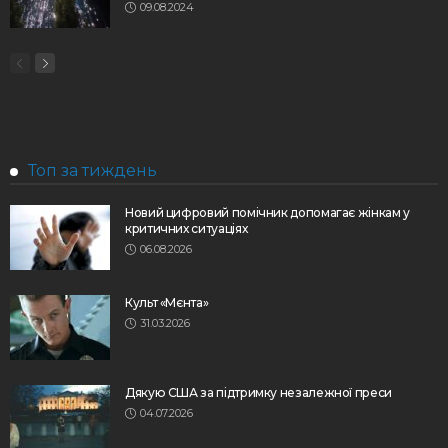
09.08.2024
Топ за тиждень
Новий цифровий помічник допомагає жінкам у
критичних ситуаціях
06.08.2026
Культ «Мєнта»
31.03.2026
Дякую США за підтримку незалежної преси
04.07.2026