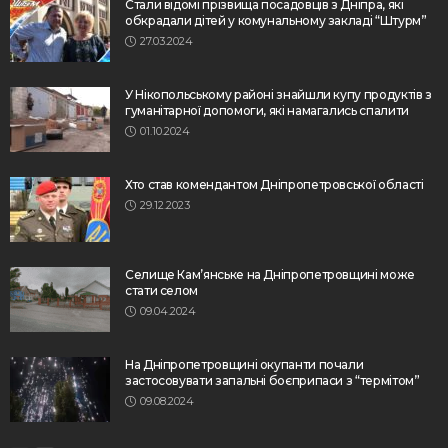
Стали відомі прізвища посадовців з Дніпра, які
обкрадали дітей у комунальному закладі “Штурм”
27.03.2024
У Нікопольському районі знайшли купу продуктів з
гуманітарної допомоги, які намагались спалити
01.10.2024
Хто став комендантом Дніпропетровської області
29.12.2023
Селище Кам’янське на Дніпропетровщині може
стати селом
09.04.2024
На Дніпропетровщині окупанти почали
застосовувати запальні боєприпаси з “термітом”
09.08.2024