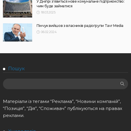
У Дніпрі з’явиться нове комунальне підприємство:
чим буде займатися
18.03.2025
Пінчук вийшов з власників радіогрупи Tavr Media
06.02.2024
Пошук
Матеріали із тегами “Реклама”, “Новини компаній”,
“Позиція”, “Дія”, “Споживач” публікуються на правах
реклами.