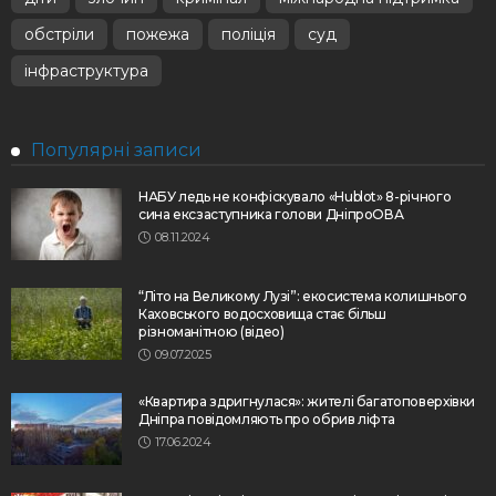
обстріли
пожежа
поліція
суд
інфраструктура
Популярні записи
НАБУ ледь не конфіскувало «Hublot» 8-річного
сина ексзаступника голови ДніпроОВА
08.11.2024
“Літо на Великому Лузі”: екосистема колишнього
Каховського водосховища стає більш
різноманітною (відео)
09.07.2025
«Квартира здригнулася»: жителі багатоповерхівки
Дніпра повідомляють про обрив ліфта
17.06.2024