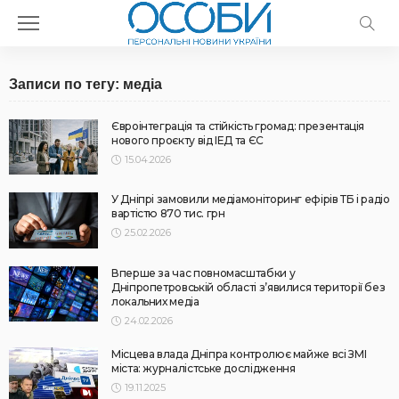
Записи по тегу: медіа
Євроінтеграція та стійкість громад: презентація
нового проєкту від ІЕД та ЄС
15.04.2026
У Дніпрі замовили медіамоніторинг ефірів ТБ і радіо
вартістю 870 тис. грн
25.02.2026
Вперше за час повномасштабки у
Дніпропетровській області з’явилися території без
локальних медіа
24.02.2026
Місцева влада Дніпра контролює майже всі ЗМІ
міста: журналістське дослідження
19.11.2025