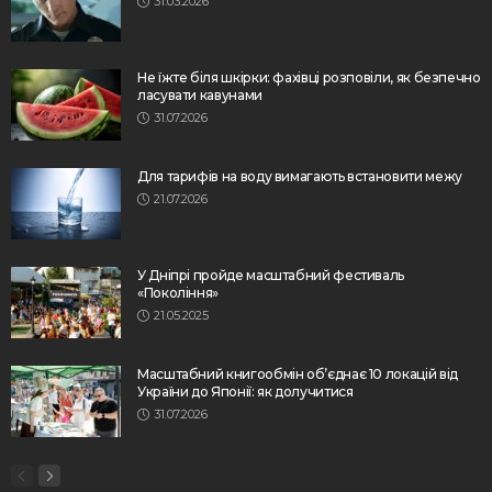
31.03.2026
Не їжте біля шкірки: фахівці розповіли, як безпечно
ласувати кавунами
31.07.2026
Для тарифів на воду вимагають встановити межу
21.07.2026
У Дніпрі пройде масштабний фестиваль
«Покоління»
21.05.2025
Масштабний книгообмін об’єднає 10 локацій від
України до Японії: як долучитися
31.07.2026