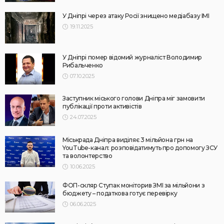
У Дніпрі через атаку Росії знищено медіабазу ІМІ
19.11.2025
У Дніпрі помер відомий журналіст Володимир
Рибальченко
07.10.2025
Заступник міського голови Дніпра міг замовити
публікації проти активістів
24.07.2025
Міськрада Дніпра виділяє 3 мільйона грн на
YouTube-канал: розповідатимуть про допомогу ЗСУ
та волонтерство
10.06.2025
ФОП-скляр Ступак моніторив ЗМІ за мільйони з
бюджету – податкова готує перевірку
06.06.2025