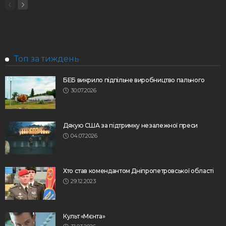
Топ за тиждень
БЕБ викрило підпільне виробництво пального
30.07.2026
Дякую США за підтримку незалежної преси
04.07.2026
Хто став комендантом Дніпропетровської області
29.12.2023
Культ «Мєнта»