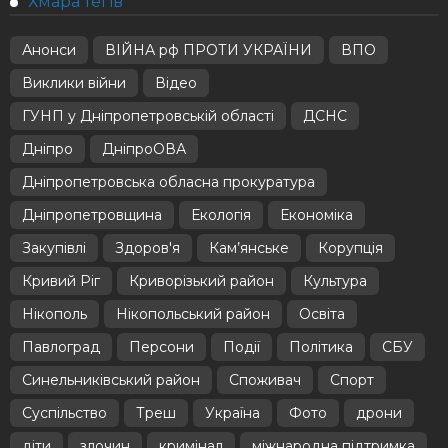
Хмара тегів
Анонси
ВІЙНА рф ПРОТИ УКРАЇНИ
ВПО
Виклики війни
Відео
ГУНП у Дніпропетровській області
ДСНС
Дніпро
ДніпроОВА
Дніпропетровська обласна прокуратура
Дніпропетровщина
Екологія
Економіка
Закупівлі
Здоров'я
Кам’янське
Корупція
Кривий Ріг
Криворізький район
Культура
Нікополь
Нікопольський район
Освіта
Павлоград
Персони
Події
Політика
СБУ
Синельниківський район
Споживач
Спорт
Суспільство
Треш
Україна
Фото
дрони
діти
злочин
кримінал
міжнародна підтримка