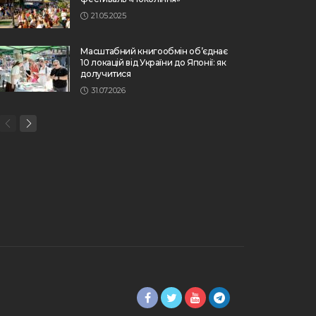
21.05.2025
Масштабний книгообмін об’єднає
10 локацій від України до Японії: як
долучитися
31.07.2026