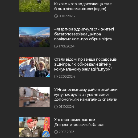
Каховського водосховища стає
більш різноманітною (відео)
09.07.2025
«Квартира здригнулася»: жителі
багатоповерхівки Дніпра
повідомляють про обрив ліфта
17.06.2024
Стали відомі прізвища посадовців
з Дніпра, які обкрадали дітей у
комунальному закладі “Штурм”
27.03.2024
У Нікопольському районі знайшли
купу продуктів з гуманітарної
допомоги, які намагались спалити
01.10.2024
Хто став комендантом
Дніпропетровської області
29.12.2023