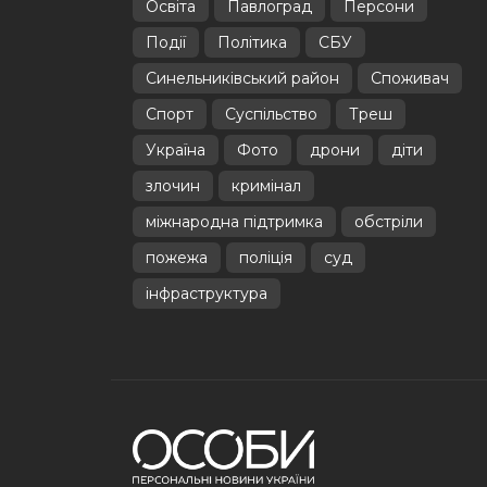
Освіта
Павлоград
Персони
Події
Політика
СБУ
Синельниківський район
Споживач
Спорт
Суспільство
Треш
Україна
Фото
дрони
діти
злочин
кримінал
міжнародна підтримка
обстріли
пожежа
поліція
суд
інфраструктура