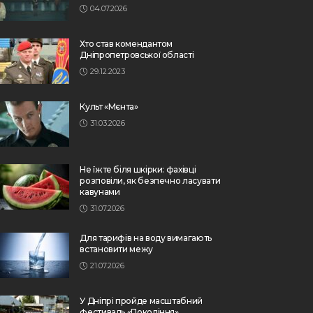
04.07.2026
Хто став комендантом
Дніпропетровської області
29.12.2023
Культ «Мєнта»
31.03.2026
Не їжте біля шкірки: фахівці
розповіли, як безпечно ласувати
кавунами
31.07.2026
Для тарифів на воду вимагають
встановити межу
21.07.2026
У Дніпрі пройде масштабний
фестиваль «Покоління»