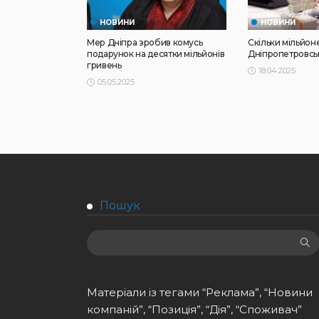
НОВИНИ
НОВИНИ
Мер Дніпра зробив комусь
Скільки мільйон
подарунок на десятки мільйонів
Дніпропетровськ
гривень
18.04.2025
05.05.2025
Пошук
Матеріали із тегами “Реклама”, “Новини
компаній”, “Позиція”, “Дія”, “Споживач”