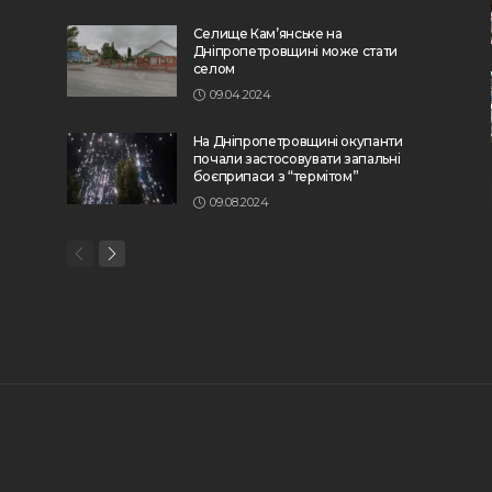
Селище Кам’янське на
Дніпропетровщині може стати
селом
09.04.2024
На Дніпропетровщині окупанти
почали застосовувати запальні
боєприпаси з “термітом”
09.08.2024