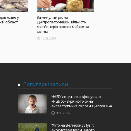
НОВИНИ
ерів живе у
За минулий рік на
ій області
Дніпропетровщині кількість
мільйонерів зросла майже на
сотню
15.02.2024
Популярні записи
НАБУ ледь не конфіскувало
«Hublot» 8-річного сина
ексзаступника голови ДніпроОВА
08.11.2024
“Літо на Великому Лузі”:
екосистема колишнього