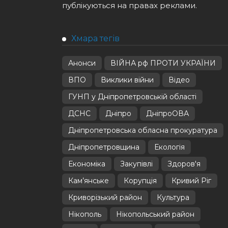
публікуються на правах реклами.
Хмара тегів
Анонси
ВІЙНА рф ПРОТИ УКРАЇНИ
ВПО
Виклики війни
Відео
ГУНП у Дніпропетровській області
ДСНС
Дніпро
ДніпроОВА
Дніпропетровська обласна прокуратура
Дніпропетровщина
Екологія
Економіка
Закупівлі
Здоров'я
Кам’янське
Корупція
Кривий Ріг
Криворізький район
Культура
Нікополь
Нікопольський район