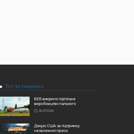
Топ за тиждень
БЕБ викрило підпільне
виробництво пального
30.07.2026
Дякую США за підтримку
незалежної преси