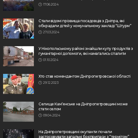
17.06.2024
Стали відомі прізвища посадовців з Дніпра, які
обкрадали дітей у комунальному закладі “Штурм”
27.03.2024
У Нікопольському районі знайшли купу продуктів з
гуманітарної допомоги, які намагались спалити
01.10.2024
Хто став комендантом Дніпропетровської області
29.12.2023
Селище Кам’янське на Дніпропетровщині може
стати селом
09.04.2024
На Дніпропетровщині окупанти почали
застосовувати запальні боєприпаси з “термітом”