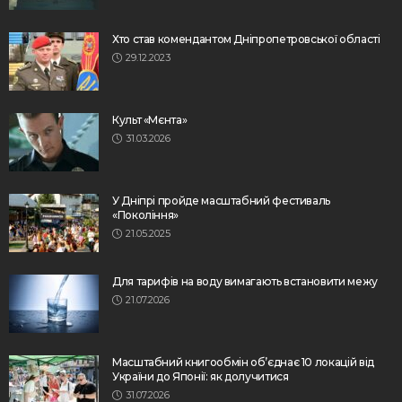
Хто став комендантом Дніпропетровської області
29.12.2023
Культ «Мєнта»
31.03.2026
У Дніпрі пройде масштабний фестиваль
«Покоління»
21.05.2025
Для тарифів на воду вимагають встановити межу
21.07.2026
Масштабний книгообмін об’єднає 10 локацій від
України до Японії: як долучитися
31.07.2026