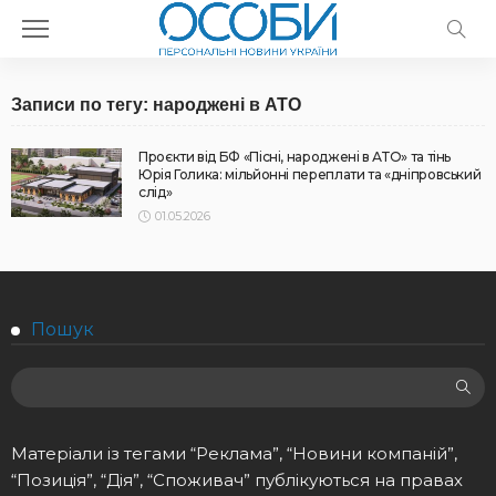
Записи по тегу: народжені в АТО
Проєкти від БФ «Пісні, народжені в АТО» та тінь
Юрія Голика: мільйонні переплати та «дніпровський
слід»
01.05.2026
Пошук
Матеріали із тегами “Реклама”, “Новини компаній”,
“Позиція”, “Дія”, “Споживач” публікуються на правах