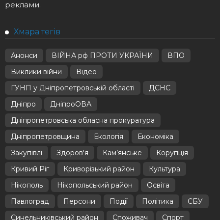
реклами.
Хмара тегів
Анонси
ВІЙНА рф ПРОТИ УКРАЇНИ
ВПО
Виклики війни
Відео
ГУНП у Дніпропетровській області
ДСНС
Дніпро
ДніпроОВА
Дніпропетровська обласна прокуратура
Дніпропетровщина
Екологія
Економіка
Закупівлі
Здоров'я
Кам’янське
Корупція
Кривий Ріг
Криворізький район
Культура
Нікополь
Нікопольський район
Освіта
Павлоград
Персони
Події
Політика
СБУ
Синельниківський район
Споживач
Спорт