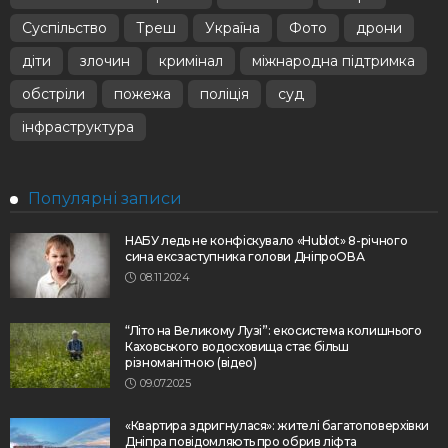
Суспільство
Треш
Україна
Фото
дрони
діти
злочин
кримінал
міжнародна підтримка
обстріли
пожежа
поліція
суд
інфраструктура
Популярні записи
НАБУ ледь не конфіскувало «Hublot» 8-річного
сина ексзаступника голови ДніпроОВА
08.11.2024
“Літо на Великому Лузі”: екосистема колишнього
Каховського водосховища стає більш
різноманітною (відео)
09.07.2025
«Квартира здригнулася»: жителі багатоповерхівки
Дніпра повідомляють про обрив ліфта