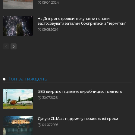
09.04.2024
На Дніпропетровщині окупанти почали
застосовувати запальні боєприпаси з “термітом”
09.08.2024
Топ за тиждень
БЕБ викрило підпільне виробництво пального
30.07.2026
Дякую США за підтримку незалежної преси
04.07.2026