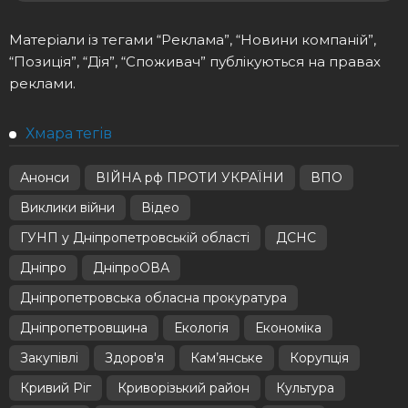
Матеріали із тегами “Реклама”, “Новини компаній”,
“Позиція”, “Дія”, “Споживач” публікуються на правах
реклами.
Хмара тегів
Анонси
ВІЙНА рф ПРОТИ УКРАЇНИ
ВПО
Виклики війни
Відео
ГУНП у Дніпропетровській області
ДСНС
Дніпро
ДніпроОВА
Дніпропетровська обласна прокуратура
Дніпропетровщина
Екологія
Економіка
Закупівлі
Здоров'я
Кам’янське
Корупція
Кривий Ріг
Криворізький район
Культура