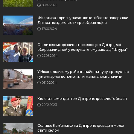
09.07.2025
«Квартира здригнулася»: жителі багатоповерхівки
Дніпра повідомляють про обрив ліфта
17.06.2024
Стали відомі прізвища посадовців з Дніпра, які
обкрадали дітей у комунальному закладі “Штурм”
27.03.2024
У Нікопольському районі знайшли купу продуктів з
гуманітарної допомоги, які намагались спалити
01.10.2024
Хто став комендантом Дніпропетровської області
29.12.2023
Селище Кам’янське на Дніпропетровщині може
стати селом