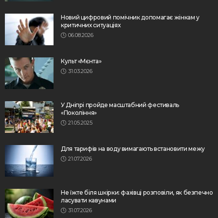
Новий цифровий помічник допомагає жінкам у
критичних ситуаціях
06.08.2026
Культ «Мєнта»
31.03.2026
У Дніпрі пройде масштабний фестиваль
«Покоління»
21.05.2025
Для тарифів на воду вимагають встановити межу
21.07.2026
Не їжте біля шкірки: фахівці розповіли, як безпечно
ласувати кавунами
31.07.2026