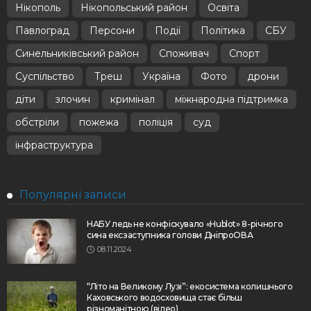
Нікополь
Нікопольський район
Освіта
Павлоград
Персони
Події
Політика
СБУ
Синельниківський район
Споживач
Спорт
Суспільство
Треш
Україна
Фото
дрони
діти
злочин
кримінал
міжнародна підтримка
обстріли
пожежа
поліція
суд
інфраструктура
Популярні записи
НАБУ ледь не конфіскувало «Hublot» 8-річного
сина ексзаступника голови ДніпроОВА
08.11.2024
“Літо на Великому Лузі”: екосистема колишнього
Каховського водосховища стає більш
різноманітною (відео)