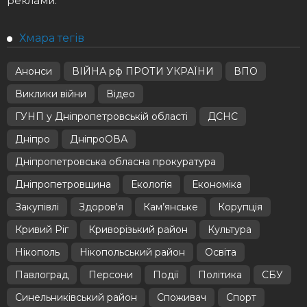
реклами.
Хмара тегів
Анонси
ВІЙНА рф ПРОТИ УКРАЇНИ
ВПО
Виклики війни
Відео
ГУНП у Дніпропетровській області
ДСНС
Дніпро
ДніпроОВА
Дніпропетровська обласна прокуратура
Дніпропетровщина
Екологія
Економіка
Закупівлі
Здоров'я
Кам’янське
Корупція
Кривий Ріг
Криворізький район
Культура
Нікополь
Нікопольський район
Освіта
Павлоград
Персони
Події
Політика
СБУ
Синельниківський район
Споживач
Спорт