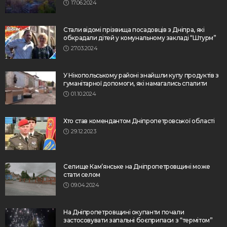
17.06.2024
Стали відомі прізвища посадовців з Дніпра, які
обкрадали дітей у комунальному закладі “Штурм”
27.03.2024
У Нікопольському районі знайшли купу продуктів з
гуманітарної допомоги, які намагались спалити
01.10.2024
Хто став комендантом Дніпропетровської області
29.12.2023
Селище Кам’янське на Дніпропетровщині може
стати селом
09.04.2024
На Дніпропетровщині окупанти почали
застосовувати запальні боєприпаси з “термітом”