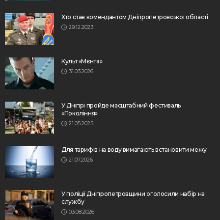
Хто став комендантом Дніпропетровської області
29.12.2023
Культ «Мєнта»
31.03.2026
У Дніпрі пройде масштабний фестиваль
«Покоління»
21.05.2025
Для тарифів на воду вимагають встановити межу
21.07.2026
У поліції Дніпропетровщини оголосили набір на
службу
03.08.2026