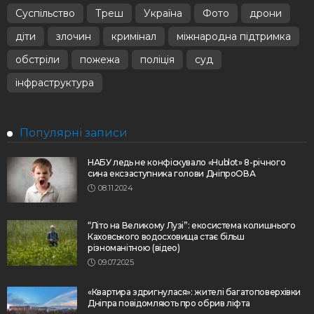
Суспільство
Треш
Україна
Фото
дрони
діти
злочин
кримінал
міжнародна підтримка
обстріли
пожежа
поліція
суд
інфраструктура
Популярні записи
НАБУ ледь не конфіскувало «Hublot» 8-річного
сина ексзаступника голови ДніпроОВА
08.11.2024
“Літо на Великому Лузі”: екосистема колишнього
Каховського водосховища стає більш
різноманітною (відео)
09.07.2025
«Квартира здригнулася»: жителі багатоповерхівки
Дніпра повідомляють про обрив ліфта