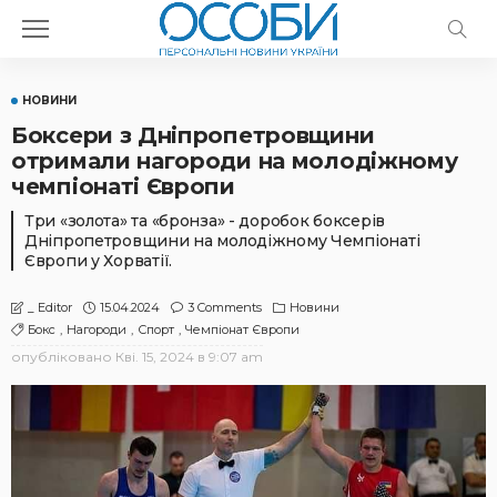
НОВИНИ
Боксери з Дніпропетровщини
отримали нагороди на молодіжному
чемпіонаті Європи
Три «золота» та «бронза» - доробок боксерів
Дніпропетровщини на молодіжному Чемпіонаті
Європи у Хорватії.
15.04.2024
3 Comments
Новини
_ Editor
Бокс
Нагороди
Спорт
Чемпіонат Європи
опубліковано
Кві. 15, 2024 в 9:07 am