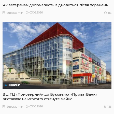
Як ветеранам допомагають відновитися після поранень
03.08.2026
113
Superadmin
НОВИНИ
Від ТЦ «Приозерний» до Буковелю: «ПриватБанк»
виставляє на Prozorro стягнуте майно
03.08.2026
136
Superadmin