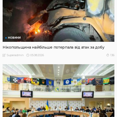
НОВИНИ
Нікопольщина найбільше потерпала від атак за добу
05.08.2026
136
Superadmin