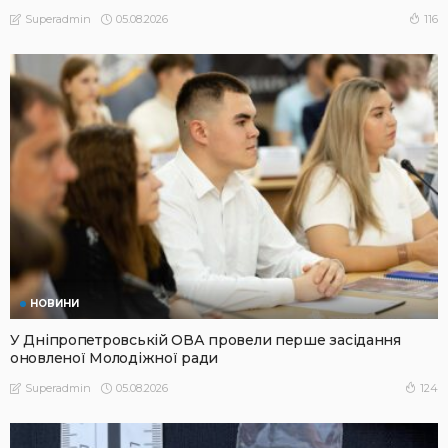
05.08.2026
116
Superadmin
НОВИНИ
У Дніпропетровській ОВА провели перше засідання
оновленої Молодіжної ради
05.08.2026
124
Superadmin