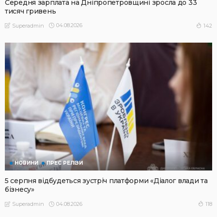
Середня зарплата на Дніпропетровщині зросла до 33
тисяч гривень
04.08.2026
142
Superadmin
НОВИНИ
ПРЕС РЕЛІЗИ
5 серпня відбудеться зустріч платформи «Діалог влади та
бізнесу»
04.08.2026
118
Superadmin