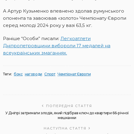
А Артур Кузьменко впевнено здолав румунського
опонента та завоював «золото» Чемпіонату Європи
серед молоді 2024 року у вазі 63,5 кг.
Раніше “Особи” писали:
Легкоатлети
Дніпропетровщини вибороли 17 медалей на
всеукраїнських змаганнях.
Теги:
бокс
нагороди
Спорт
Чемпіонат Європи
ПОПЕРЕДНЯ СТАТТЯ
У Дніпрі затримали злодія, який підібрав ключ до квартири 66-річної
мешканки
НАСТУПНА СТАТТЯ