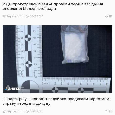
У Дніпропетровській ОВА провели перше засідання
оновленої Молодіжної ради
05.08.2026
112
Superadmin
НОВИНИ
З квартири у Нікополі цілодобово продавали наркотики:
справу передали до суду
05.08.2026
108
Superadmin