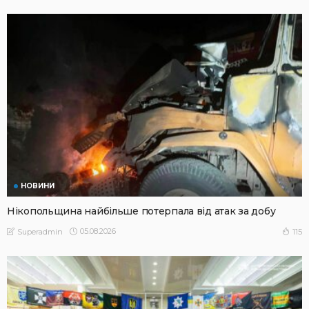
НОВИНИ
Нікопольщина найбільше потерпала від атак за добу
05.08.2026
115
Superadmin