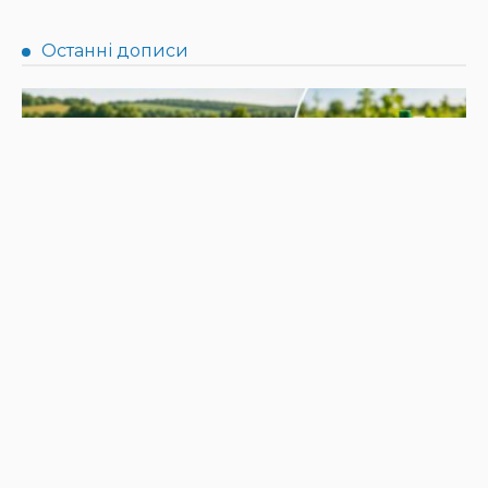
НОВИНИ
Не їжте біля шкірки: фахівці розповіли, як безпечно
ласувати кавунами
31.07.2026
187
Superadmin