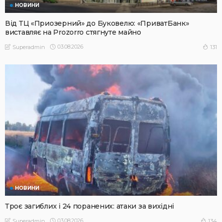
НОВИНИ
Від ТЦ «Приозерний» до Буковелю: «ПриватБанк»
виставляє на Prozorro стягнуте майно
03.08.2026
131
Superadmin
НОВИНИ
Троє загиблих і 24 поранених: атаки за вихідні
03.08.2026
134
Superadmin