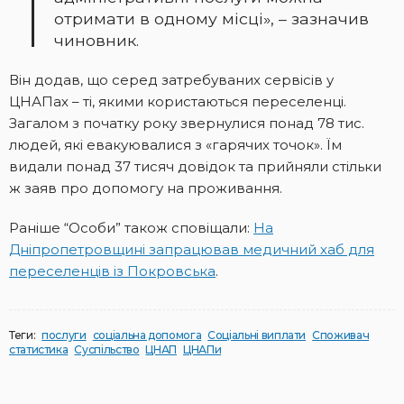
отримати в одному місці», – зазначив
чиновник.
Він додав, що серед затребуваних сервісів у
ЦНАПах – ті, якими користаються переселенці.
Загалом з початку року звернулися понад 78 тис.
людей, які евакуювалися з «гарячих точок». Їм
видали понад 37 тисяч довідок та прийняли стільки
ж заяв про допомогу на проживання.
Раніше “Особи” також сповіщали:
На
Дніпропетровщині запрацював медичний хаб для
переселенців із Покровська
.
Теги:
послуги
соціальна допомога
Соціальні виплати
Споживач
статистика
Суспільство
ЦНАП
ЦНАПи