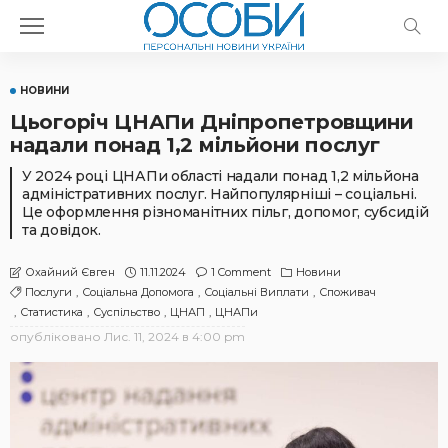
НОВИНИ
Цьогоріч ЦНАПи Дніпропетровщини
надали понад 1,2 мільйони послуг
У 2024 році ЦНАПи області надали понад 1,2 мільйона
адміністративних послуг. Найпопулярніші – соціальні.
Це оформлення різноманітних пільг, допомог, субсидій
та довідок.
11.11.2024
1 Comment
Новини
Охайний Євген
Послуги
Соціальна Допомога
Соціальні Виплати
Споживач
Статистика
Суспільство
ЦНАП
ЦНАПи
опубліковано
Лис. 11, 2024 в 4:00 pm