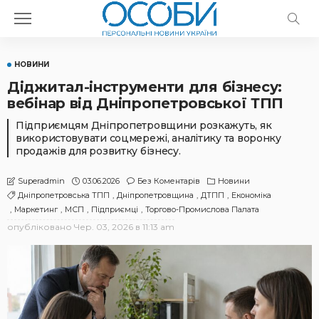
НОВИНИ
Діджитал-інструменти для бізнесу:
вебінар від Дніпропетровської ТПП
Підприємцям Дніпропетровщини розкажуть, як
використовувати соцмережі, аналітику та воронку
продажів для розвитку бізнесу.
03.06.2026
Без Коментарів
Новини
Superadmin
Дніпропетровська ТПП
Дніпропетровщина
ДТПП
Економіка
Маркетинг
МСП
Підприємці
Торгово-Промислова Палата
опубліковано
Чер. 03, 2026 в 11:13 am