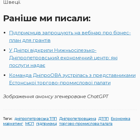
Швеції.
Раніше ми писали:
Підприємців запрошують на вебінар про бізнес-
план для грантів
У Дніпрі відкрили Нижньосілезько-
Дніпропетровський економічний центр: які
послуги надає
Команда ДніпроОВА зустрілась з представниками
Естонської торгово-промислової палати
Зображення анонсу згенероване ChatGPT
Теги:
дніпропетровська ТПП
Дніпропетровщина
ДТПП
Економіка
маркетинг
МСП
підприємці
торгово-промислова палата