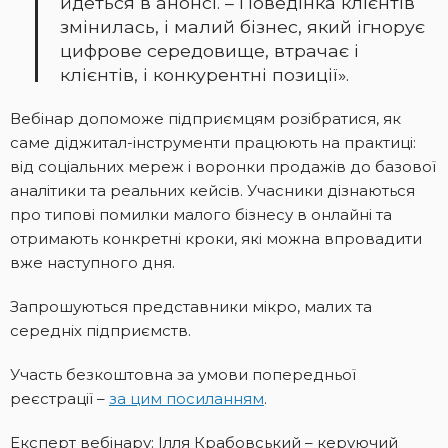
йдеться в анонсі. – Поведінка клієнтів
змінилась, і малий бізнес, який ігнорує
цифрове середовище, втрачає і
клієнтів, і конкурентні позиції».
Вебінар допоможе підприємцям розібратися, як
саме діджитал-інструменти працюють на практиці:
від соціальних мереж і воронки продажів до базової
аналітики та реальних кейсів. Учасники дізнаються
про типові помилки малого бізнесу в онлайні та
отримають конкретні кроки, які можна впровадити
вже наступного дня.
Запрошуються представники мікро, малих та
середніх підприємств.
Участь безкоштовна за умови попередньої
реєстрації –
за цим посиланням
.
Експерт вебінару: Ілля Крабовський – керуючий