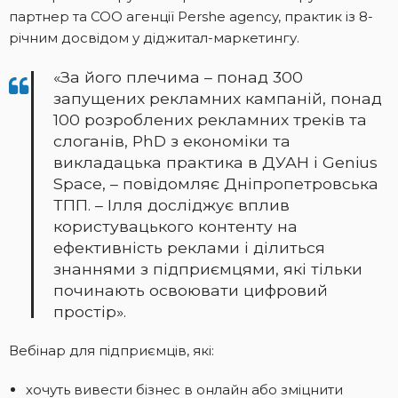
партнер та СОО агенції Pershe agency, практик із 8-
річним досвідом у діджитал-маркетингу.
«За його плечима – понад 300
запущених рекламних кампаній, понад
100 розроблених рекламних треків та
слоганів, PhD з економіки та
викладацька практика в ДУАН і Genius
Space, – повідомляє Дніпропетровська
ТПП. – Ілля досліджує вплив
користувацького контенту на
ефективність реклами і ділиться
знаннями з підприємцями, які тільки
починають освоювати цифровий
простір».
Вебінар для підприємців, які:
хочуть вивести бізнес в онлайн або зміцнити