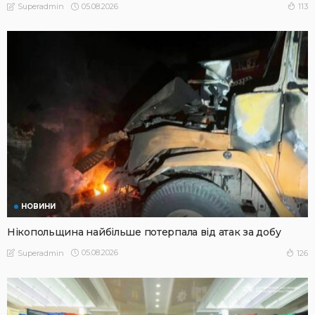
05.08.2026
113
Superadmin
НОВИНИ
Нікопольщина найбільше потерпала від атак за добу
05.08.2026
126
Superadmin