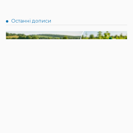
НОВИНИ
Не їжте біля шкірки: фахівці розповіли, як безпечно
ласувати кавунами
31.07.2026
190
Superadmin