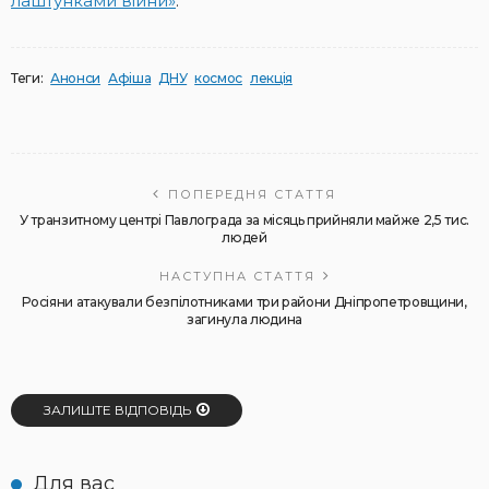
лаштунками війни»
.
Теги:
Анонси
Афіша
ДНУ
космос
лекція
ПОПЕРЕДНЯ СТАТТЯ
У транзитному центрі Павлограда за місяць прийняли майже 2,5 тис.
людей
НАСТУПНА СТАТТЯ
Росіяни атакували безпілотниками три райони Дніпропетровщини,
загинула людина
ЗАЛИШТЕ ВІДПОВІДЬ
Для вас