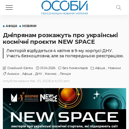
АФІША
НОВИНИ
Дніпрянам розкажуть про українські
космічні проєкти NEW SPACE
Лекторій відбудеться 4 квітня в 9-му корпусі ДНУ.
Участь безкоштовна, але за попередньою реєстрацією.
01.04.2026
Без Коментарів
Афіша
Новини
Охайний Євген
Анонси
Афіша
ДНУ
Космос
Лекція
опубліковано
Кві. 01, 2026 в 6:00 pm