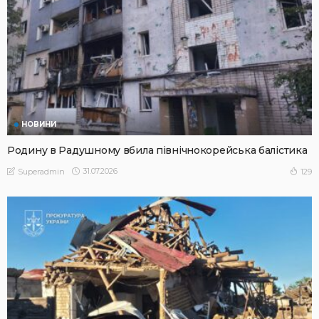
НОВИНИ
Родину в Радушному вбила північнокорейська балістика
31.07.2026
129
Superadmin