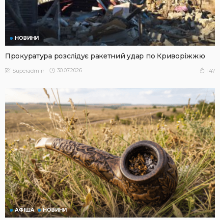
НОВИНИ
Прокуратура розслідує ракетний удар по Криворіжжю
30.07.2026
147
Superadmin
АФІША
НОВИНИ