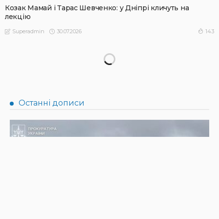
Козак Мамай і Тарас Шевченко: у Дніпрі кличуть на
лекцію
30.07.2026
143
Superadmin
НОВИНИ
БЕБ викрило підпільне виробництво пального
30.07.2026
270
Superadmin