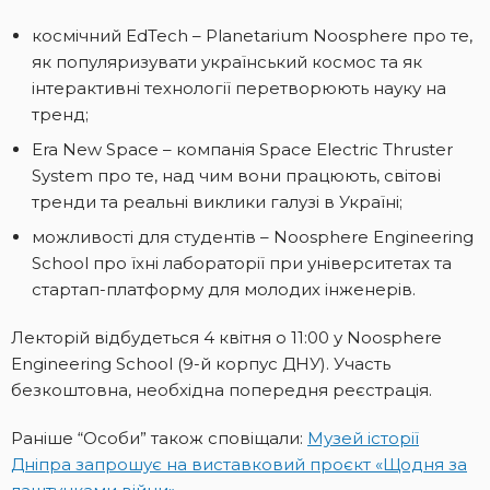
космічний EdTech – Planetarium Noosphere про те,
як популяризувати український космос та як
інтерактивні технології перетворюють науку на
тренд;
Era New Space – компанія Space Electric Thruster
System про те, над чим вони працюють, світові
тренди та реальні виклики галузі в Україні;
можливості для студентів – Noosphere Engineering
School про їхні лабораторії при університетах та
стартап-платформу для молодих інженерів.
Лекторій відбудеться 4 квітня о 11:00 у Noosphere
Engineering School (9-й корпус ДНУ). Участь
безкоштовна, необхідна попередня реєстрація.
Раніше “Особи” також сповіщали:
Музей історії
Дніпра запрошує на виставковий проєкт «Щодня за