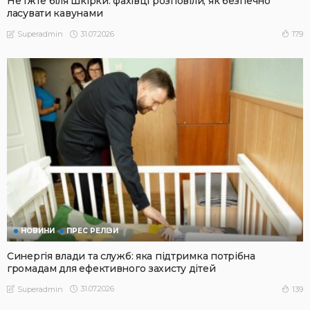
Не їжте біля шкірки: фахівці розповіли, як безпечно
ласувати кавунами
31.07.2026
179
Superadmin
НОВИНИ
ПРЕС РЕЛІЗИ
Синергія влади та служб: яка підтримка потрібна
громадам для ефективного захисту дітей
31.07.2026
139
Superadmin