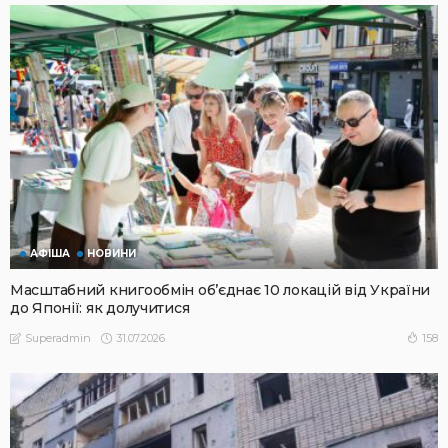
АФІША
НОВИНИ
Масштабний книгообмін об’єднає 10 локацій від України
до Японії: як долучитися
31.07.2026
158
Superadmin