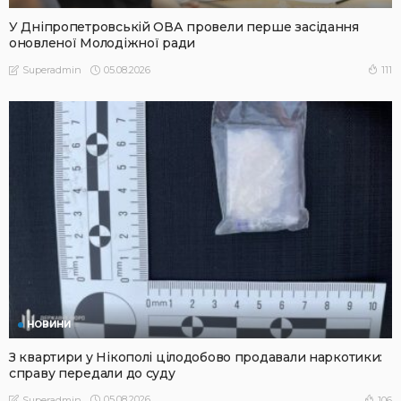
У Дніпропетровській ОВА провели перше засідання
оновленої Молодіжної ради
05.08.2026
111
Superadmin
НОВИНИ
З квартири у Нікополі цілодобово продавали наркотики:
справу передали до суду
05.08.2026
106
Superadmin