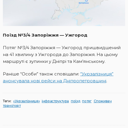
Поїзд №3/4 Запоріжжя — Ужгород
Потяг №3/4 Запоріжжя — Ужгород пришвидшений
на 41 хвилину з Ужгорода до Запоріжжя. На цьому
маршруті є зупинки у Дніпрі та Кам’янському.
Раніше “Особи” також сповіщали:
“Укрзалізниця”
анонсувала нові рейси на Дніпропетровщині
.
Теги:
«Укрзалізниця»
інфраструктура
поїзд
потяг
Споживач
транспорт