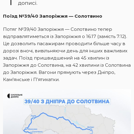
дописі.
Поїзд №39/40 Запоріжжя — Солотвино
Потяг №39/40 Запоріжжя — Солотвино тепер
відправлятиметься із Запоріжжя о 16:17 (замість 7:12).
Це дозволить пасажирам проводити більше часу в
дорозі вночі, вивільняючи день для інших важливих
задач. Поїзд пришвидшений на 45 хвилин із
Запоріжжя до Солотвина, на 42 хвилини із Солотвина
до Запоріжжя. Вагони прямують через Дніпро,
Кам’янське і П’ятихатки.