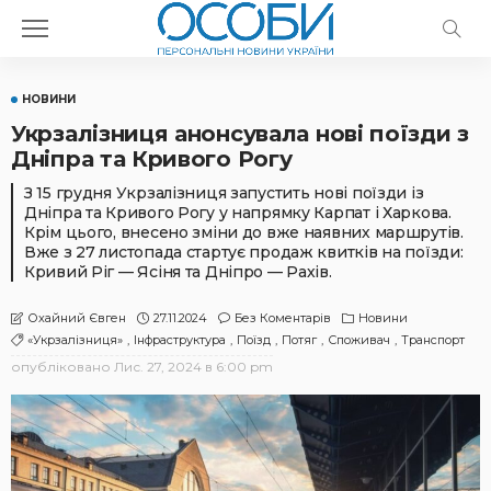
НОВИНИ
Укрзалізниця анонсувала нові поїзди з
Дніпра та Кривого Рогу
З 15 грудня Укрзалізниця запустить нові поїзди із
Дніпра та Кривого Рогу у напрямку Карпат і Харкова.
Крім цього, внесено зміни до вже наявних маршрутів.
Вже з 27 листопада стартує продаж квитків на поїзди:
Кривий Ріг — Ясіня та Дніпро — Рахів.
27.11.2024
Без Коментарів
Новини
Охайний Євген
«Укрзалізниця»
Інфраструктура
Поїзд
Потяг
Споживач
Транспорт
опубліковано
Лис. 27, 2024 в 6:00 pm