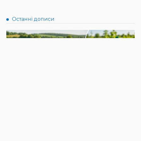
НОВИНИ
Не їжте біля шкірки: фахівці розповіли, як безпечно
ласувати кавунами
31.07.2026
186
Superadmin