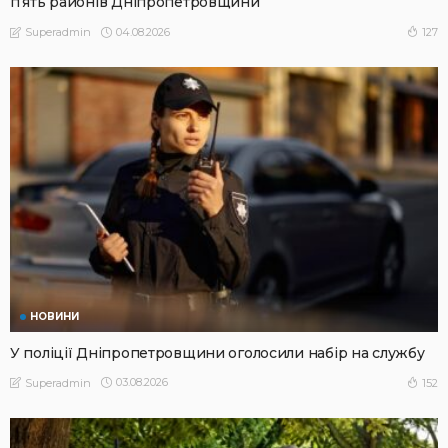
п’ять районів Дніпропетровщини
04.08.2026
127
Superadmin
НОВИНИ
У поліції Дніпропетровщини оголосили набір на службу
03.08.2026
152
Superadmin