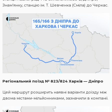
Знам’янку, станцію ім. Т. Шевченка (Сміла) до Черкас.
Регіональний поїзд № 823/824 Харків — Дніпро
Цей маршрут розширить наявні варіанти доїзду між
двома містами-мільйонниками, зазначили в компанії.