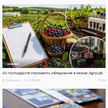
НОВИНИ
40 господарств отримають обладнання в межах AgroLab
07.08.2026
109
Superadmin