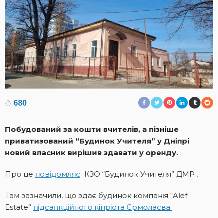
680
Побудований за кошти вчителів, а пізніше
приватизований “Будинок Учителя” у Дніпрі
новий власник вирішив здавати у оренду.
Про це
повідомляє
КЗО “Будинок Учителя” ДМР .
Там зазначили, що здає будинок компанія “Alef
Estate”
підсанкційного кіпріота Єрмолаєва.