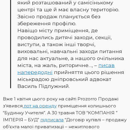
який розташований у самісінькому
центрі та ще й має власну територію.
Звісно продаж планується без
збереження профілю.
Навіщо місту приміщення, де
проводились дитячі заходи, секції,
виступи, а також інші творчі,
виховальні, навчальні заходи питання
для нас актуальне, а нашого очільника
міста, на жаль, риторичне…, –
писав
напередодні
прийняття цього рішення
міськрадою дніпровський адвокат
Василь Підлужний.
Вже 1 квітня цього року на сайті Prozorro Продажі
з’явився
лот на оренду
приміщення колишнього
“Будинку Учителя”. А 30 травня ТОВ “КОМПАНІЯ ”
ІМПЕРІЯ – БУД”
підписала
“Договір купівлі – продажу
об’єкта малої приватизації – нежитлового