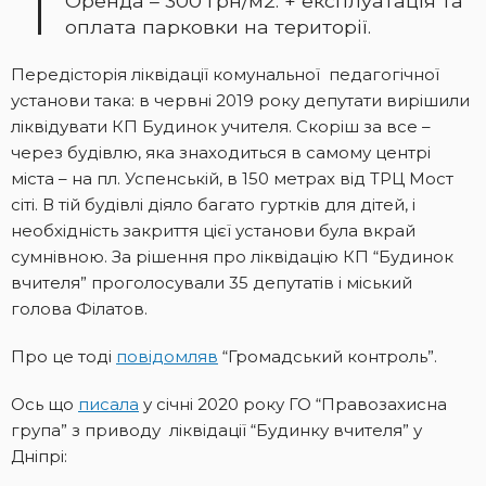
Оренда – 300 грн/м2. + експлуатація та
оплата парковки на території.
Передісторія ліквідації комунальної педагогічної
установи така: в червні 2019 року депутати вирішили
ліквідувати КП Будинок учителя. Скоріш за все –
через будівлю, яка знаходиться в самому центрі
міста – на пл. Успенській, в 150 метрах від ТРЦ Мост
сіті. В тій будівлі діяло багато гуртків для дітей, і
необхідність закриття цієї установи була вкрай
сумнівною. За рішення про ліквідацію КП “Будинок
вчителя” проголосували 35 депутатів і міський
голова Філатов.
Про це тоді
повідомляв
“Громадський контроль”.
Ось що
писала
у січні 2020 року ГО “Правозахисна
група” з приводу ліквідації “Будинку вчителя” у
Дніпрі: