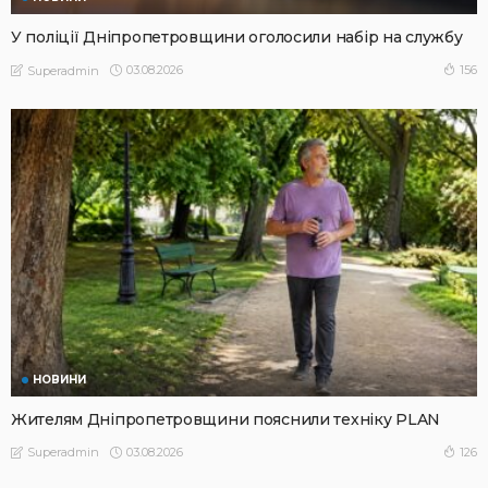
У поліції Дніпропетровщини оголосили набір на службу
03.08.2026
156
Superadmin
НОВИНИ
Жителям Дніпропетровщини пояснили техніку PLAN
03.08.2026
126
Superadmin