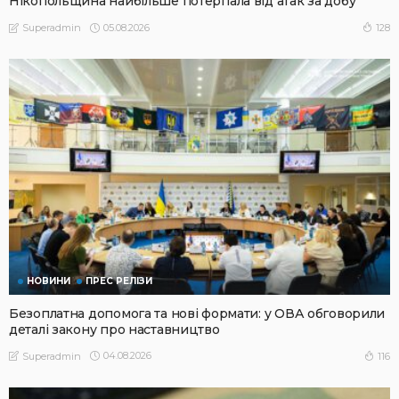
Нікопольщина найбільше потерпала від атак за добу
05.08.2026
128
Superadmin
НОВИНИ
ПРЕС РЕЛІЗИ
Безоплатна допомога та нові формати: у ОВА обговорили
деталі закону про наставництво
04.08.2026
116
Superadmin