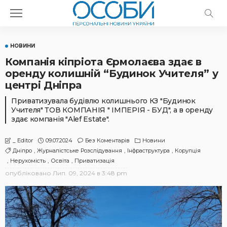
НОВИНИ
Компанія кіпріота Єрмолаєва здає в
оренду колишній “Будинок Учителя” у
центрі Дніпра
Приватизувала будівлю колишнього КЗ "Будинок
Учителя" ТОВ КОМПАНІЯ " ІМПЕРІЯ - БУД", а в оренду
здає компанія "Alef Estate".
09.07.2024
Без Коментарів
Новини
_ Editor
Дніпро
Журналістське Розслідування
Інфраструктура
Корупція
Нерухомість
Освіта
Приватизація
опубліковано
Лип. 09, 2024 в 3:48 pm