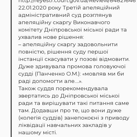
http://reyestr.court.gov.ua/Review/84821646
22.01.2020 року Третій апеляційний
адміністративний суд розглянув
апеляційну скаргу Виконавчого
комітету Дніпровської міської ради та
ухвалив нове рішення:
– апеляційну скаргу задовольнити
повністю, рішення суду першої
інстанції скасувати у позові відмовити.
Дуже здивувала промова головуючої
судді (Панченко О.М.): «мовляв ми би
раді допомогти але….».
Також суддя порекомендувала
звертатись до Дніпровської міської
ради та вирішувати такі питання саме
там. Додавши про те, що вони дуже
(колегія суддів) занепокоєні з приводу
ліквідації навчальних закладів у
нашому місті.