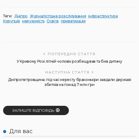
Теги:
Дніпро
Журналістське розслідування
інфраструктура
Корупція
нерухомість
Освіта
приватизація
ПОПЕРЕДНЯ СТАТТЯ
У Кривому Розі літній чоловік розбещував та бив дитину
НАСТУПНА СТАТТЯ
Дніпропетровщина: під час нересту браконьєри завдали державі
збитків на понад 7 млн грн
ЗАЛИШТЕ ВІДПОВІДЬ
Для вас