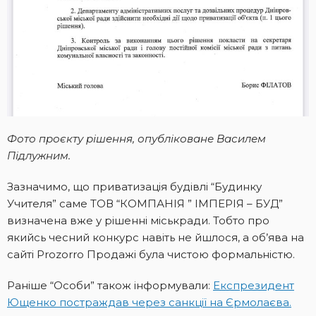
Фото проєкту рішення, опубліковане Василем
Підлужним.
Зазначимо, що приватизація будівлі “Будинку
Учителя” саме ТОВ “КОМПАНІЯ ” ІМПЕРІЯ – БУД”
визначена вже у рішенні міськради. Тобто про
якийсь чесний конкурс навіть не йшлося, а об’ява на
сайті Prozorro Продажі була чистою формальністю.
Раніше “Особи” також інформували:
Експрезидент
Ющенко постраждав через санкції на Єрмолаєва.