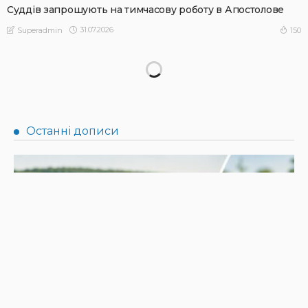
Суддів запрошують на тимчасову роботу в Апостолове
31.07.2026
150
Superadmin
НОВИНИ
Не їжте біля шкірки: фахівці розповіли, як безпечно
ласувати кавунами
31.07.2026
190
Superadmin