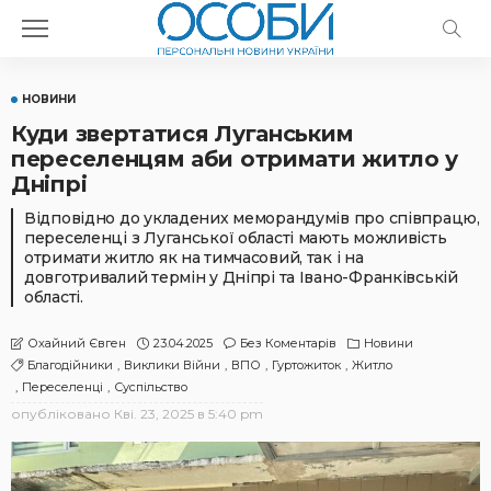
НОВИНИ
Куди звертатися Луганським
переселенцям аби отримати житло у
Дніпрі
Відповідно до укладених меморандумів про співпрацю,
переселенці з Луганської області мають можливість
отримати житло як на тимчасовий, так і на
довготривалий термін у Дніпрі та Івано-Франківській
області.
23.04.2025
Без Коментарів
Новини
Охайний Євген
Благодійники
Виклики Війни
ВПО
Гуртожиток
Житло
Переселенці
Суспільство
опубліковано
Кві. 23, 2025 в 5:40 pm