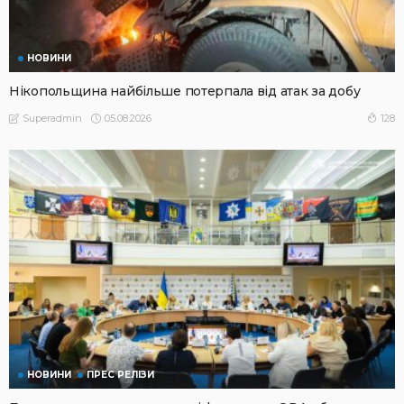
НОВИНИ
Нікопольщина найбільше потерпала від атак за добу
05.08.2026
128
Superadmin
НОВИНИ
ПРЕС РЕЛІЗИ