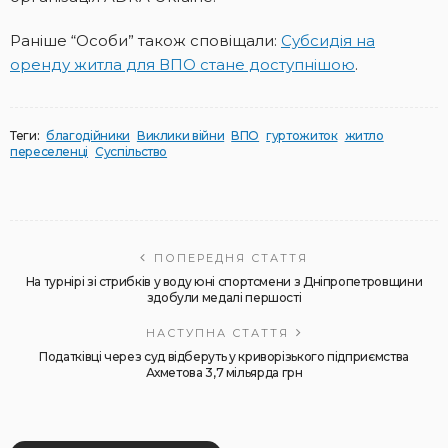
Раніше “Особи” також сповіщали:
Субсидія на
оренду житла для ВПО стане доступнішою
.
Теги:
благодійники
Виклики війни
ВПО
гуртожиток
житло
переселенці
Суспільство
ПОПЕРЕДНЯ СТАТТЯ
На турнірі зі стрибків у воду юні спортсмени з Дніпропетровщини
здобули медалі першості
НАСТУПНА СТАТТЯ
Податківці через суд відберуть у криворізького підприємства
Ахметова 3,7 мільярда грн