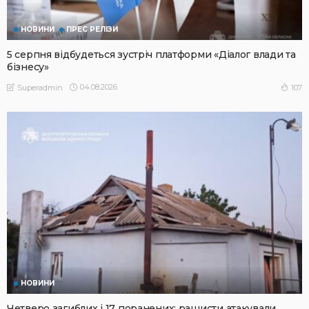
НОВИНИ
ПРЕС РЕЛІЗИ
5 серпня відбудеться зустріч платформи «Діалог влади та
бізнесу»
04.08.2026
107
Superadmin
НОВИНИ
Четверо загиблих і 17 поранених: рашисти атакували