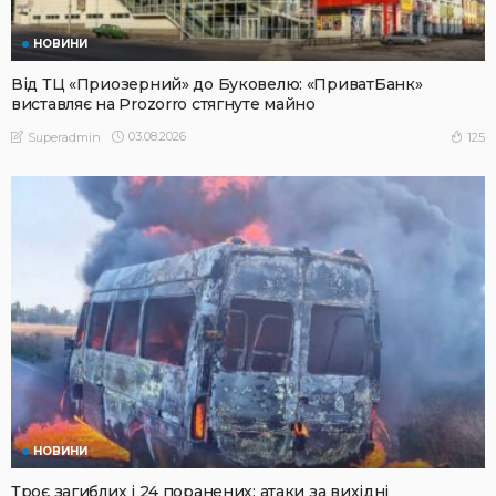
НОВИНИ
Від ТЦ «Приозерний» до Буковелю: «ПриватБанк»
виставляє на Prozorro стягнуте майно
03.08.2026
125
Superadmin
НОВИНИ
Троє загиблих і 24 поранених: атаки за вихідні