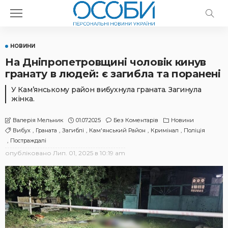
НОВИНИ
На Дніпропетровщині чоловік кинув
гранату в людей: є загибла та поранені
У Кам’янському район вибухнула граната. Загинула
жінка.
01.07.2025
Без Коментарів
Новини
Валерія Мельник
Вибух
Граната
Загиблі
Кам'янський Район
Кримінал
Поліція
Постраждалі
опубліковано
Лип. 01, 2025 в 10:19 am