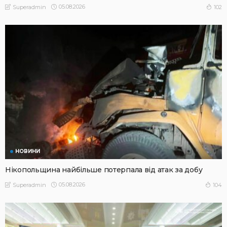
05.08.2026
102
Superadmin
НОВИНИ
Нікопольщина найбільше потерпала від атак за добу
05.08.2026
104
Superadmin