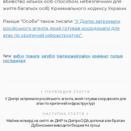
вбивство кількох осіб способом, небезпечним для
життя багатьох осіб) Кримінального кодексу України.
Раніше “Особи” також писали:
“У Дніпрі затримали
російського агента, який готував координати для
атак по критичній інфраструктурі”.
Теги:
вибух
граната
загиблі
Кам'янський район
кримінал
поліція
постраждалі
ПОПЕРЕДНЯ СТАТТЯ
У Дніпрі затримали російського агента, який готував координати для
атак по критичній інфраструктурі
НАСТУПНА СТАТТЯ
Майже мільярд на смітті: як ДМР та ДніпроОДА допомагали братам
Дубинським виводити бюджетні гроші