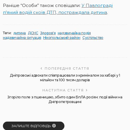
Раніше “Особи” також сповіщали:
У Павлограді
п’яний водій скоїв ДТП, постраждала дитина
.
Теги:
дитина
ДСНС
Здоров'я
надзвичайна подія
надзвичайна ситуація
Нікопольський район
Суспільство
ПОПЕРЕДНЯ СТАТТЯ
Дніпровські адвокати співпрацювали з криміналом за хабарі у 1
мільйон та 100 тисяч доларів
НАСТУПНА СТАТТЯ
Згоріло поле з пшеницею, збито один БпЛА росіян: події війни на
Дніпропетровщині
ЗАЛИШТЕ ВІДПОВІДЬ