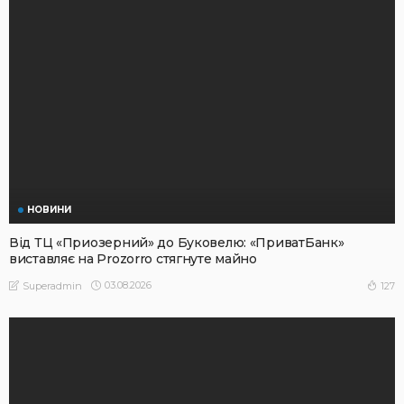
НОВИНИ
Від ТЦ «Приозерний» до Буковелю: «ПриватБанк»
виставляє на Prozorro стягнуте майно
03.08.2026
127
Superadmin