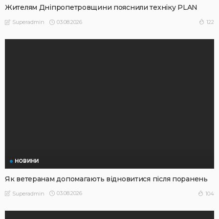
Жителям Дніпропетровщини пояснили техніку PLAN
03.08.2026
122
Superadmin
НОВИНИ
Як ветеранам допомагають відновитися після поранень
03.08.2026
104
Superadmin