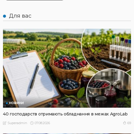
Для вас
НОВИНИ
40 господарств отримають обладнання в межах AgroLab
07.08.2026
69
Superadmin