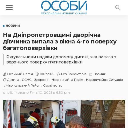
НОВИНИ
На Дніпропетровщині дворічна
дівчинка випала з вікна 4-го поверху
багатоповерхівки
Рятувальники надали допомогу дитині, яка випала з
верхнього поверху п'ятиповерхівки.
10.07.2025
Без Коментарів
Новини
Охайний Євген
Дитина
ДСНС
Здоров'я
Надзвичайна Подія
Надзвичайна Ситуація
Нікопольський Район
Суспільство
опубліковано
Лип. 10, 2025 в 6:50 pm