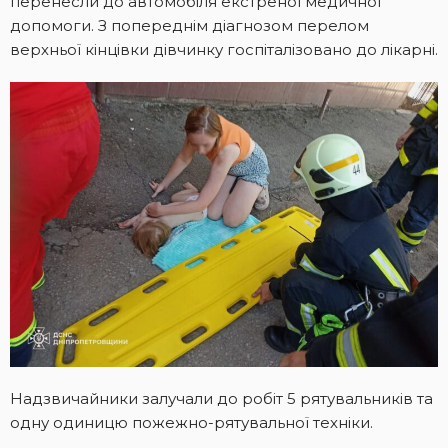
перенесли до автомобіля екстреної медичної
допомоги. З попереднім діагнозом перелом
верхньої кінцівки дівчинку госпіталізовано до лікарні.
Надзвичайники залучали до робіт 5 рятувальників та
одну одиницю пожежно-рятувальної техніки.