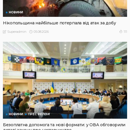
НОВИНИ
Нікопольщина найбільше потерпала від атак за добу
05.08.2026
111
Superadmin
НОВИНИ
ПРЕС РЕЛІЗИ
Безоплатна допомога та нові формати: у ОВА обговорили
деталі закону про наставництво