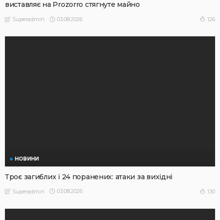
виставляє на Prozorro стягнуте майно
03.08.2026
126
Superadmin
НОВИНИ
Троє загиблих і 24 поранених: атаки за вихідні
03.08.2026
130
Superadmin