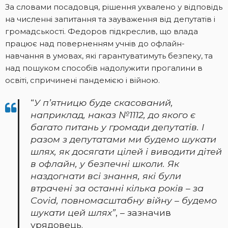
За словами посадовця, рішення ухвалено у відповідь
на численні запитання та зауваження від депутатів і
громадськості.
Федоров підкреслив, що влада
працює над поверненням учнів до офлайн-
навчання в умовах, які гарантуватимуть безпеку, та
над пошуком способів надолужити прогалини в
освіті, спричинені пандемією і війною.
“
У п’ятницю буде скасований,
наприклад, наказ №1112, до якого є
багато питань у громади депутатів. І
разом з депутатами ми будемо шукати
шлях, як досягати цілей і виводити дітей
в офлайн, у безпечні школи. Як
наздогнати всі знання, які були
втрачені за останні кілька років – за
Covid, повномасштабну війну – будемо
шукати цей шлях”
, – зазначив
урядовець.