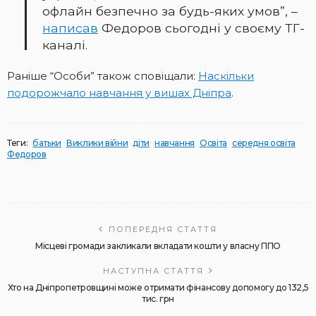
офлайн безпечно за будь-яких умов”, –
написав
Федоров сьогодні у своєму ТГ-
каналі.
Раніше “Особи” також сповіщали:
Наскільки
подорожчало навчання у вишах Дніпра
.
Теги:
батьки
Виклики війни
діти
навчання
Освіта
середня освіта
Федоров
ПОПЕРЕДНЯ СТАТТЯ
Місцеві громади закликали вкладати кошти у власну ППО
НАСТУПНА СТАТТЯ
Хто на Дніпропетровщині може отримати фінансову допомогу до 132,5
тис. грн