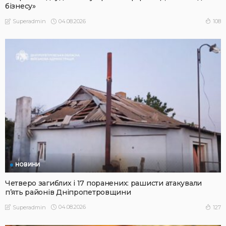
бізнесу»
04.08.2026
108
Superadmin
НОВИНИ
Четверо загиблих і 17 поранених: рашисти атакували
п’ять районів Дніпропетровщини
04.08.2026
127
Superadmin