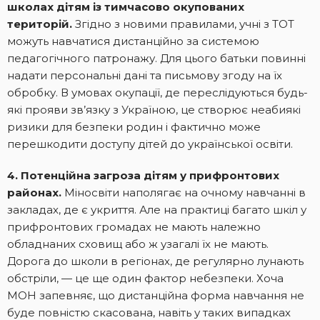
школах дітям із тимчасово окупованих
територій.
Згідно з новими правилами, учні з ТОТ
можуть навчатися дистанційно за системою
педагогічного патронажу. Для цього батьки повинні
надати персональні дані та письмову згоду на їх
обробку. В умовах окупації, де переслідуються будь-
які прояви зв’язку з Україною, це створює неабиякі
ризики для безпеки родин і фактично може
перешкодити доступу дітей до української освіти.
4. Потенційна загроза дітям у прифронтових
районах.
Міносвіти наполягає на очному навчанні в
закладах, де є укриття. Але на практиці багато шкіл у
прифронтових громадах не мають належно
обладнаних сховищ або ж узагалі їх не мають.
Дорога до школи в регіонах, де регулярно лунають
обстріли, — це ще один фактор небезпеки. Хоча
МОН запевняє, що дистанційна форма навчання не
буде повністю скасована, навіть у таких випадках