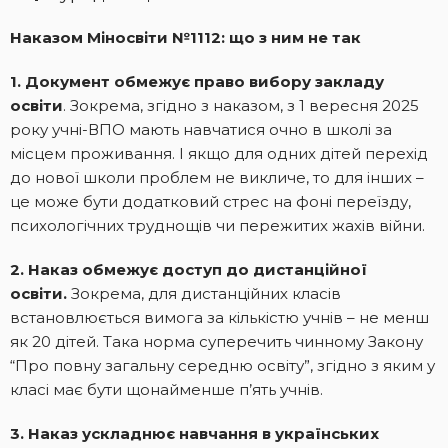
Наказом Міносвіти №1112: що з ним не так
1. Документ обмежує право вибору закладу
освіти
. Зокрема, згідно з наказом, з 1 вересня 2025
року учні-ВПО мають навчатися очно в школі за
місцем проживання. І якщо для одних дітей перехід
до нової школи проблем не викличе, то для інших –
це може бути додатковий стрес на фоні переїзду,
психологічних труднощів чи пережитих жахів війни.
2. Наказ обмежує доступ до дистанційної
освіти.
Зокрема, для дистанційних класів
встановлюється вимога за кількістю учнів – не менш
як 20 дітей. Така норма суперечить чинному Закону
“Про повну загальну середню освіту”, згідно з яким у
класі має бути щонайменше п’ять учнів.
3. Наказ ускладнює навчання в українських