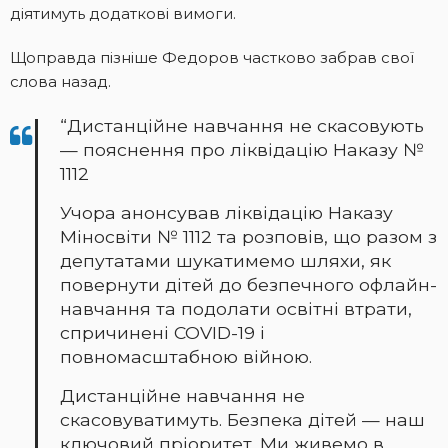
діятимуть додаткові вимоги.
Щоправда пізніше Федоров частково забрав свої
слова назад.
“Дистанційне навчання не скасовують
— пояснення про ліквідацію Наказу №
1112
Учора анонсував ліквідацію Наказу
Міносвіти № 1112 та розповів, що разом з
депутатами шукатимемо шляхи, як
повернути дітей до безпечного офлайн-
навчання та подолати освітні втрати,
спричинені COVID-19 і
повномасштабною війною.
Дистанційне навчання не
скасовуватимуть. Безпека дітей — наш
ключовий пріоритет. Ми живемо в