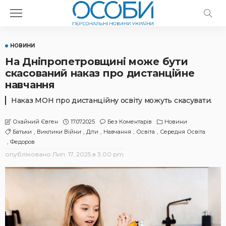
НОВИНИ
На Дніпропетровщині може бути
скасований наказ про дистанційне
навчання
Наказ МОН про дистанційну освіту можуть скасувати.
17.07.2025
Без Коментарів
Новини
Охайний Євген
Батьки
Виклики Війни
Діти
Навчання
Освіта
Середня Освіта
Федоров
опубліковано
Лип. 17, 2025 в 3:00 pm