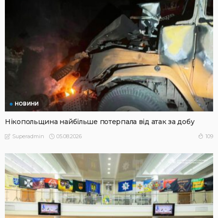
НОВИНИ
Нікопольщина найбільше потерпала від атак за добу
05.08.2026
109
Superadmin