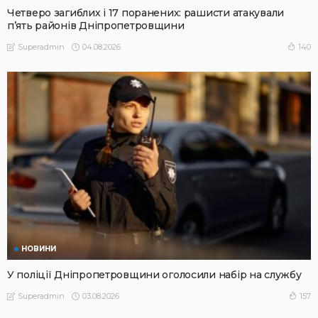
Четверо загиблих і 17 поранених: рашисти атакували
п’ять районів Дніпропетровщини
04.08.2026
140
Superadmin
НОВИНИ
У поліції Дніпропетровщини оголосили набір на службу
03.08.2026
157
Superadmin