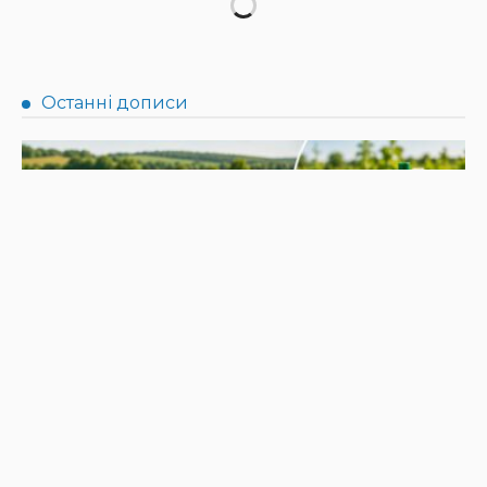
НОВИНИ
Не їжте біля шкірки: фахівці розповіли, як безпечно
ласувати кавунами
31.07.2026
190
Superadmin