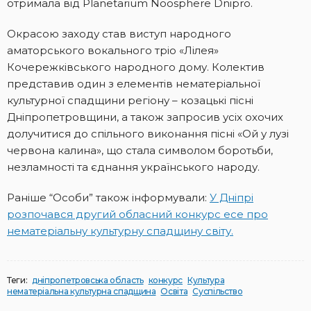
отримала від Planetarium Noosphere Dnipro.
Окрасою заходу став виступ народного
аматорського вокального тріо «Лілея»
Кочережківського народного дому. Колектив
представив один з елементів нематеріальної
культурної спадщини регіону – козацькі пісні
Дніпропетровщини, а також запросив усіх охочих
долучитися до спільного виконання пісні «Ой у лузі
червона калина», що стала символом боротьби,
незламності та єднання українського народу.
Раніше “Особи” також інформували:
У Дніпрі
розпочався другий обласний конкурс есе про
нематеріальну культурну спадщину світу.
Теги:
дніпропетровська область
конкурс
Культура
нематеріальна культурна спадщина
Освіта
Суспільство