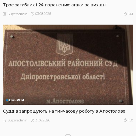
Троє загиблих і 24 поранених: атаки за вихідні
03.08.2026
141
Superadmin
НОВИНИ
Суддів запрошують на тимчасову роботу в Апостолове
31.07.2026
150
Superadmin