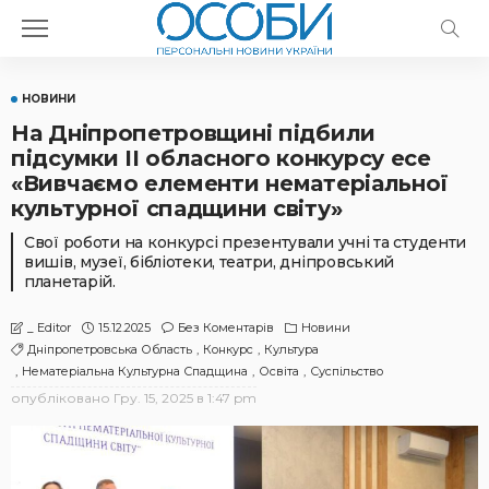
НОВИНИ
На Дніпропетровщині підбили
підсумки ІІ обласного конкурсу есе
«Вивчаємо елементи нематеріальної
культурної спадщини світу»
Свої роботи на конкурсі презентували учні та студенти
вишів, музеї, бібліотеки, театри, дніпровський
планетарій.
15.12.2025
Без Коментарів
Новини
_ Editor
Дніпропетровська Область
Конкурс
Культура
Нематеріальна Культурна Спадщина
Освіта
Суспільство
опубліковано
Гру. 15, 2025 в 1:47 pm