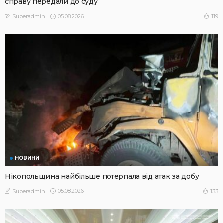
справу передали до суду
05.08.2026
119
Superadmin
НОВИНИ
Нікопольщина найбільше потерпала від атак за добу
05.08.2026
133
Superadmin