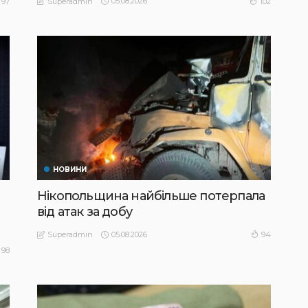
05.08.2026
97
102
Superadmin
НОВИНИ
Нікопольщина найбільше потерпала
від атак за добу
05.08.2026
94
Superadmin
98