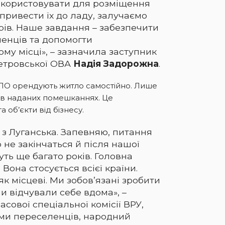
використовувати для розміщення
 привести їх до ладу, залучаємо
ів. Наше завдання – забезпечити
енців та допомогти
ому місці», – зазначила заступник
етровської ОВА
Надія Задорожна
.
 ВПО орендують житло самостійно. Лише
 в наданих помешканнях. Це
а об’єкти від бізнесу.
 з Луганська. Запевняю, питання
не закінчаться й після нашої
уть ще багато років. Головна
Вона стосується всієї країни.
як місцеві. Ми зобов’язані зробити
ни відчували себе вдома», –
сової спеціальної комісії ВРУ,
ами переселенців, народний