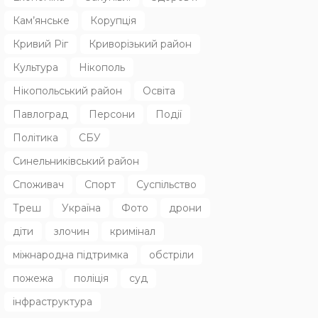
Кам’янське
Корупція
Кривий Ріг
Криворізький район
Культура
Нікополь
Нікопольський район
Освіта
Павлоград
Персони
Події
Політика
СБУ
Синельниківський район
Споживач
Спорт
Суспільство
Треш
Україна
Фото
дрони
діти
злочин
кримінал
міжнародна підтримка
обстріли
пожежа
поліція
суд
інфраструктура