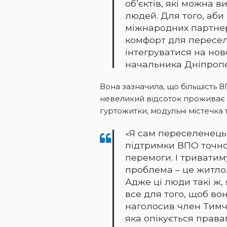
об’єктів, які можна 
людей. Для того, аби
міжнародних партнер
комфорт для пересел
інтегруватися на нов
начальника Дніпроп
Вона зазначила, що більшість
невеликий відсоток проживає
гуртожитки, модульні містечка т
«Я сам переселенець
підтримки ВПО точно 
перемоги. І триватим
проблема – це житло. 
Адже ці люди такі ж, 
все для того, щоб во
наголосив член Тимча
яка опікується прав