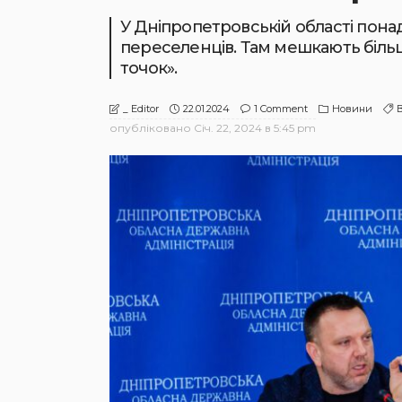
У Дніпропетровській області пона
переселенців. Там мешкають більш 
точок».
22.01.2024
1 Comment
Новини
_ Editor
опубліковано
Січ. 22, 2024 в 5:45 pm