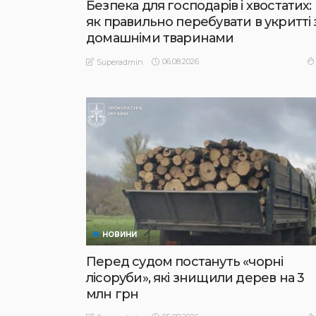
Безпека для господарів і хвостатих:
як правильно перебувати в укритті 
домашніми тваринами
06.08.2026
Superadmin
НОВИНИ
Перед судом постануть «чорні
лісоруби», які знищили дерев на 3
млн грн