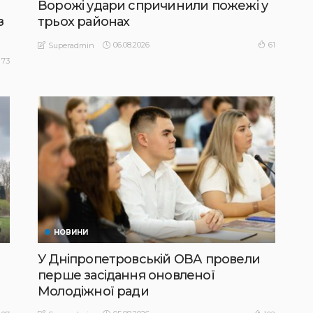
Ворожі удари спричинили пожежі у
з
трьох районах
06.08.2026
61
Superadmin
73
НОВИНИ
У Дніпропетровській ОВА провели
перше засідання оновленої
Молодіжної ради