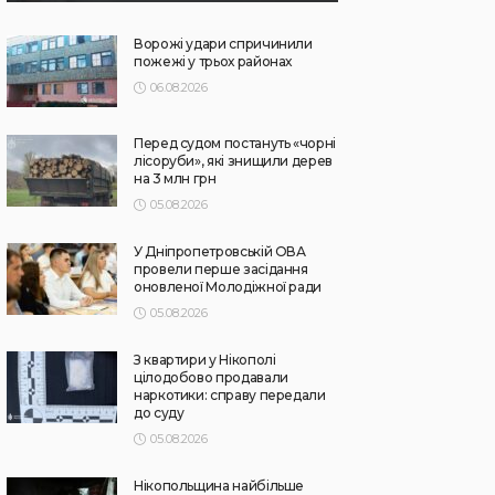
Ворожі удари спричинили
пожежі у трьох районах
06.08.2026
Перед судом постануть «чорні
лісоруби», які знищили дерев
на 3 млн грн
05.08.2026
У Дніпропетровській ОВА
провели перше засідання
оновленої Молодіжної ради
05.08.2026
З квартири у Нікополі
цілодобово продавали
наркотики: справу передали
до суду
05.08.2026
Нікопольщина найбільше