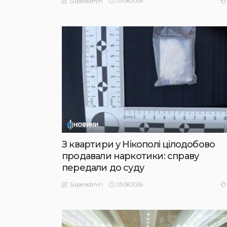
05.08.2026
Superadmin
НОВИНИ
З квартири у Нікополі цілодобово
продавали наркотики: справу
передали до суду
05.08.2026
Superadmin