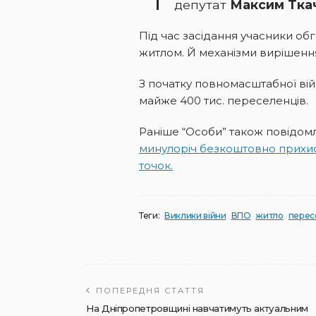
депутат
Максим Тка
Під час засідання учасники об
житлом. Й механізми вирішення
З початку повномасштабної в
майже 400 тис. переселенців.
Раніше “Особи” також повідом
минулоріч безкоштовно прихис
точок.
Теги:
Виклики війни
ВПО
житло
перес
ПОПЕРЕДНЯ СТАТТЯ
На Дніпропетровщині навчатимуть актуальним