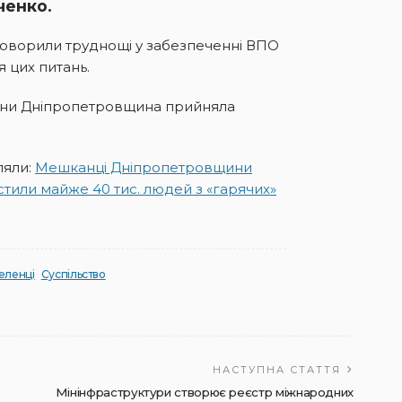
ченко.
говорили труднощі у забезпеченні ВПО
 цих питань.
ійни Дніпропетровщина прийняла
ляли:
Мешканці Дніпропетровщини
тили майже 40 тис. людей з «гарячих»
еленці
Суспільство
НАСТУПНА СТАТТЯ
Мінінфраструктури створює реєстр міжнародних