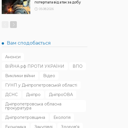
потерпала від атак за добу
05.08.2026
Вам сподобається
Анонси
ВІЙНА рф ПРОТИ УКРАЇНИ
ВПО
Виклики війни
Відео
ГУНП у Дніпропетровській області
ДСНС
Дніпро
ДніпроОВА
Дніпропетровська обласна
прокуратура
Дніпропетровщина
Екологія
Економіка
Закупівлі
Здоров'я