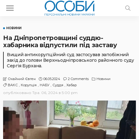
НОВИНИ
На Дніпропетровщині суддю-
хабарника відпустили під заставу
Вищий антикорупційний суд застосував запобіжний
захід до голови Верхньодніпровського районного суду
Сергія Бурхана.
06.05.2024
2 Comments
Новини
Охайний Євген
ВАКС
Корупція
НАБУ
Суддя
Хабар
опубліковано
Тра. 06, 2024 в 5:00 pm