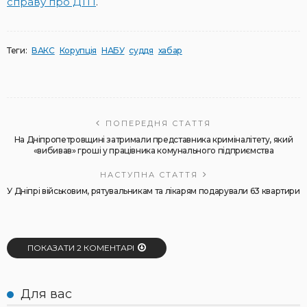
справу про ДТП
.
Теги:
ВАКС
Корупція
НАБУ
суддя
хабар
ПОПЕРЕДНЯ СТАТТЯ
На Дніпропетровщині затримали представника криміналітету, який
«вибивав» гроші у працівника комунального підприємства
НАСТУПНА СТАТТЯ
У Дніпрі військовим, рятувальникам та лікарям подарували 63 квартири
ПОКАЗАТИ 2 КОМЕНТАРІ
Для вас