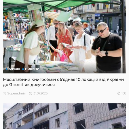
АФІША
НОВИНИ
Масштабний книгообмін об’єднає 10 локацій від України
до Японії: як долучитися
31.07.2026
158
Superadmin