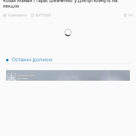
Козак Мамай і Тарас Шевченко: у Дніпрі кличуть на
лекцію
30.07.2026
141
Superadmin
НОВИНИ
БЕБ викрило підпільне виробництво пального
30.07.2026
268
Superadmin