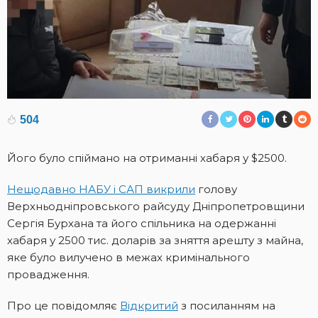
504
Його було спіймано на отриманні хабаря у $2500.
Нещодавно НАБУ і САП викрили
голову
Верхньодніпровського райсуду Дніпропетровщини
Сергія Бурхана та його спільника на одержанні
хабаря у 2500 тис. доларів за зняття арешту з майна,
яке було вилучено в межах кримінального
провадження.
Про це повідомляє
Відкритий
з посиланням на