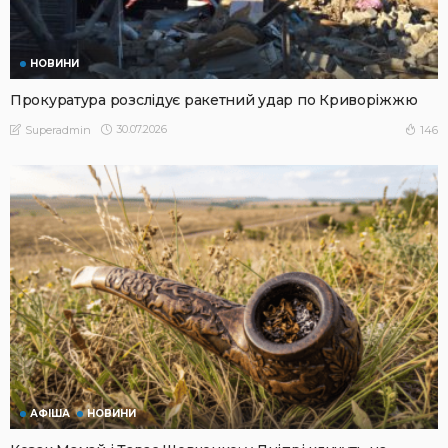
НОВИНИ
Прокуратура розслідує ракетний удар по Криворіжжю
30.07.2026
146
Superadmin
АФІША
НОВИНИ