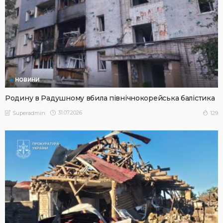
НОВИНИ
Родину в Радушному вбила північнокорейська балістика
31.07.2026
129
Superadmin