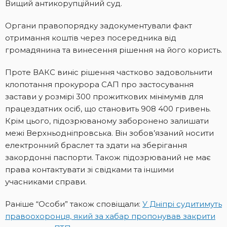
Вищий антикорупційний суд.
Органи правопорядку задокументували факт
отримання коштів через посередника від
громадянина та винесення рішення на його користь.
Проте ВАКС виніс рішення частково задовольнити
клопотання прокурора САП про застосування
застави у розмірі 300 прожиткових мінімумів для
працездатних осіб, що становить 908 400 гривень.
Крім цього, підозрюваному заборонено залишати
межі Верхньодніпровська. Він зобов’язаний носити
електронний браслет та здати на зберігання
закордонні паспорти. Також підозрюваний не має
права контактувати зі свідками та іншими
учасниками справи.
Раніше “Особи” також сповіщали:
У Дніпрі судитимуть
правоохоронця, який за хабар пропонував закрити