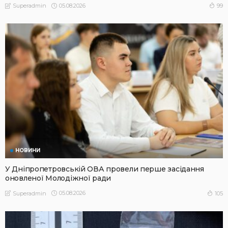
05.08.2026
99
Superadmin
НОВИНИ
У Дніпропетровській ОВА провели перше засідання
оновленої Молодіжної ради
05.08.2026
105
Superadmin