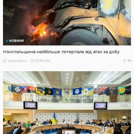
НОВИНИ
Нікопольщина найбільше потерпала від атак за добу
05.08.2026
98
Superadmin