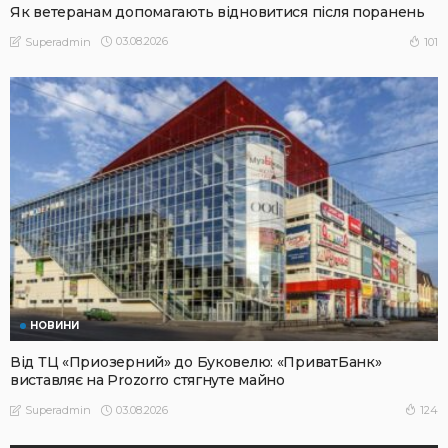
Як ветеранам допомагають відновитися після поранень
03.08.2026
101
Superadmin
НОВИНИ
Від ТЦ «Приозерний» до Буковелю: «ПриватБанк»
виставляє на Prozorro стягнуте майно
03.08.2026
124
Superadmin