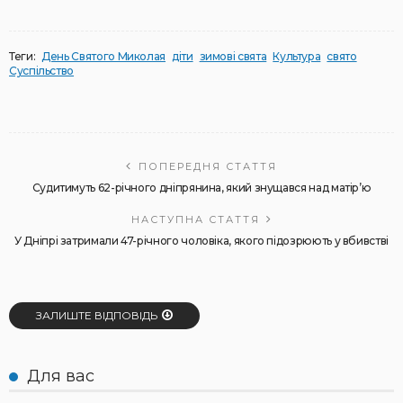
Теги:
День Святого Миколая
діти
зимові свята
Культура
свято
Суспільство
ПОПЕРЕДНЯ СТАТТЯ
Судитимуть 62-річного дніпрянина, який знущався над матір’ю
НАСТУПНА СТАТТЯ
У Дніпрі затримали 47-річного чоловіка, якого підозрюють у вбивстві
ЗАЛИШТЕ ВІДПОВІДЬ
Для вас