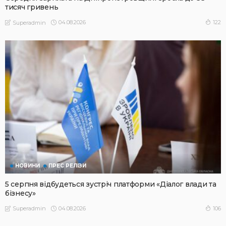
тисяч гривень
04.08.2026
122
Superadmin
НОВИНИ
ПРЕС РЕЛІЗИ
5 серпня відбудеться зустріч платформи «Діалог влади та
бізнесу»
04.08.2026
106
Superadmin