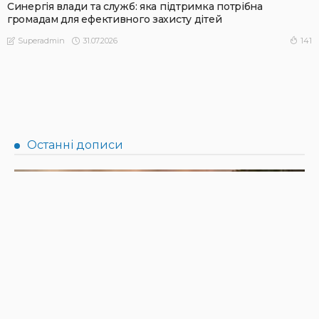
Синергія влади та служб: яка підтримка потрібна
громадам для ефективного захисту дітей
31.07.2026
141
Superadmin
АФІША
НОВИНИ
Масштабний книгообмін об’єднає 10 локацій від України
до Японії: як долучитися
31.07.2026
164
Superadmin