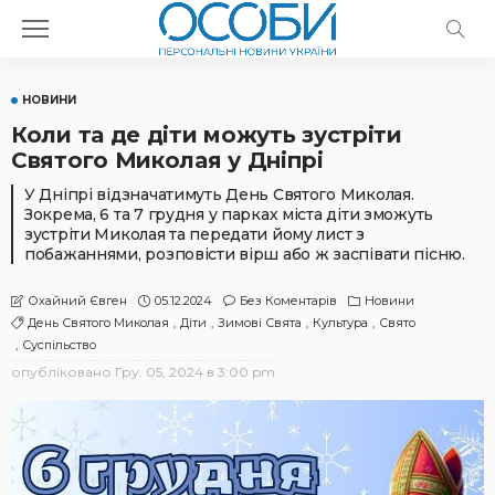
НОВИНИ
Коли та де діти можуть зустріти
Святого Миколая у Дніпрі
У Дніпрі відзначатимуть День Святого Миколая.
Зокрема, 6 та 7 грудня у парках міста діти зможуть
зустріти Миколая та передати йому лист з
побажаннями, розповісти вірш або ж заспівати пісню.
05.12.2024
Без Коментарів
Новини
Охайний Євген
День Святого Миколая
Діти
Зимові Свята
Культура
Свято
Суспільство
опубліковано
Гру. 05, 2024 в 3:00 pm