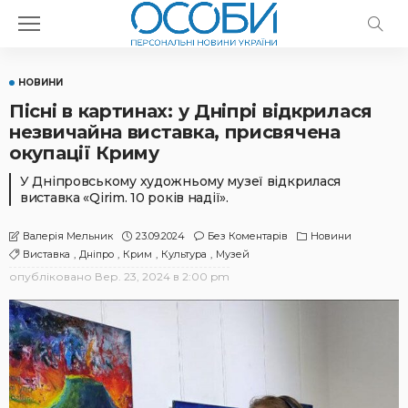
НОВИНИ
Пісні в картинах: у Дніпрі відкрилася
незвичайна виставка, присвячена
окупації Криму
У Дніпровському художньому музеї відкрилася
виставка «Qirim. 10 років надії».
23.09.2024
Без Коментарів
Новини
Валерія Мельник
Виставка
Дніпро
Крим
Культура
Музей
опубліковано
Вер. 23, 2024 в 2:00 pm