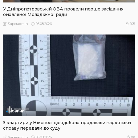
У Дніпропетровській ОВА провели перше засідання
оновленої Молодіжної ради
05.08.2026
105
Superadmin
НОВИНИ
З квартири у Нікополі цілодобово продавали наркотики:
справу передали до суду
05.08.2026
99
Superadmin