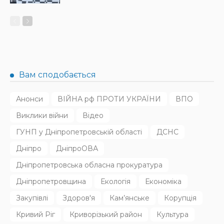
НОВИНИ
ПРЕС РЕЛІЗИ
Синергія влади та служб: яка підтримка потрібна
громадам для ефективного захисту дітей
31.07.2026
140
Superadmin