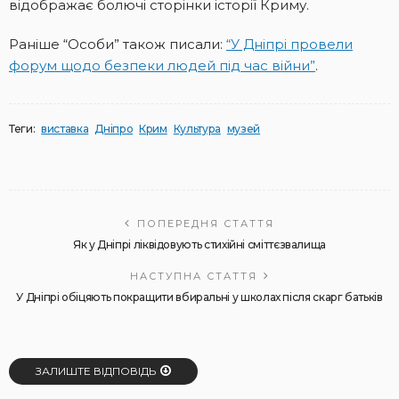
відображає болючі сторінки історії Криму.
Раніше “Особи” також писали:
“У Дніпрі провели
форум щодо безпеки людей під час війни”
.
Теги:
виставка
Дніпро
Крим
Культура
музей
ПОПЕРЕДНЯ СТАТТЯ
Як у Дніпрі ліквідовують стихійні сміттєзвалища
НАСТУПНА СТАТТЯ
У Дніпрі обіцяють покращити вбиральні у школах після скарг батьків
ЗАЛИШТЕ ВІДПОВІДЬ