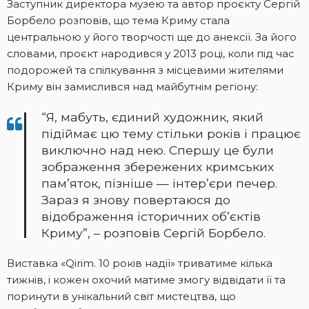
Заступник директора музею та автор проєкту Сергій
Борбело розповів, що тема Криму стала
центральною у його творчості ще до анексії. За його
словами, проєкт народився у 2013 році, коли під час
подорожей та спілкування з місцевими жителями
Криму він замислився над майбутнім регіону:
“Я, мабуть, єдиний художник, який
підіймає цю тему стільки років і працює
виключно над нею. Спершу це були
зображення збережених кримських
пам’яток, пізніше — інтер’єри печер.
Зараз я знову повертаюся до
відображення історичних об’єктів
Криму”, – розповів Сергій Борбело.
Виставка «Qirim. 10 років надії» триватиме кілька
тижнів, і кожен охочий матиме змогу відвідати її та
поринути в унікальний світ мистецтва, що