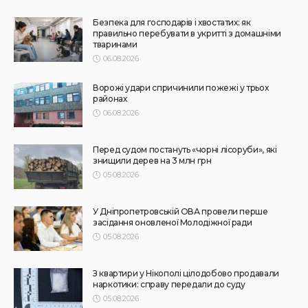
НОВИНИ
Не їжте біля шкірки: фахівці розповіли, як безпечно
ласувати кавунами
31.07.2026
182
Superadmin