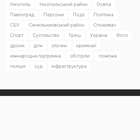
АФІША
НОВИНИ
Масштабний книгообмін об’єднає 10 локацій від України
до Японії: як долучитися
31.07.2026
164
Superadmin
Останні дописи