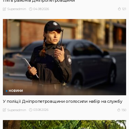
п’ять районів Дніпропетровщини
04.08.2026
121
Superadmin
НОВИНИ
У поліції Дніпропетровщини оголосили набір на службу
03.08.2026
150
Superadmin