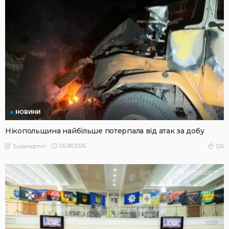
НОВИНИ
Нікопольщина найбільше потерпала від атак за добу
05.08.2026
126
Superadmin