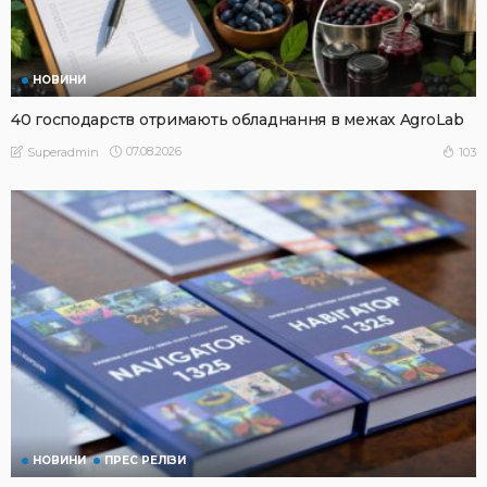
НОВИНИ
40 господарств отримають обладнання в межах AgroLab
07.08.2026
103
Superadmin
НОВИНИ
ПРЕС РЕЛІЗИ