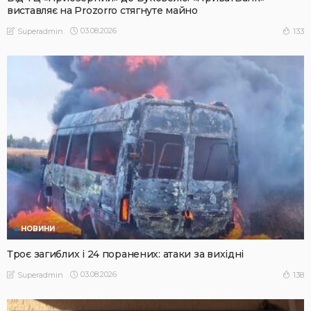
виставляє на Prozorro стягнуте майно
03.08.2026
133
Superadmin
НОВИНИ
Троє загиблих і 24 поранених: атаки за вихідні
03.08.2026
138
Superadmin