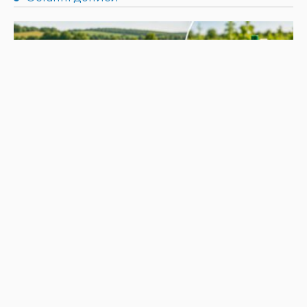
НОВИНИ
Не їжте біля шкірки: фахівці розповіли, як безпечно
ласувати кавунами
31.07.2026
190
Superadmin