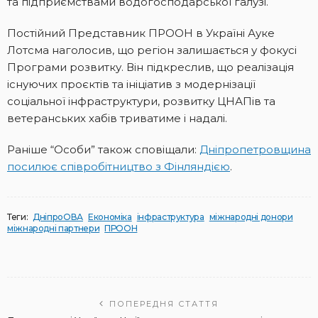
та підприємствами водогосподарської галузі.
Постійний Представник ПРООН в Україні Ауке
Лотсма наголосив, що регіон залишається у фокусі
Програми розвитку. Він підкреслив, що реалізація
існуючих проєктів та ініціатив з модернізації
соціальної інфраструктури, розвитку ЦНАПів та
ветеранських хабів триватиме і надалі.
Раніше “Особи” також сповіщали:
Дніпропетровщина
посилює співробітництво з Фінляндією
.
Теги:
ДніпроОВА
Економіка
інфраструктура
міжнародні донори
міжнародні партнери
ПРООН
ПОПЕРЕДНЯ СТАТТЯ