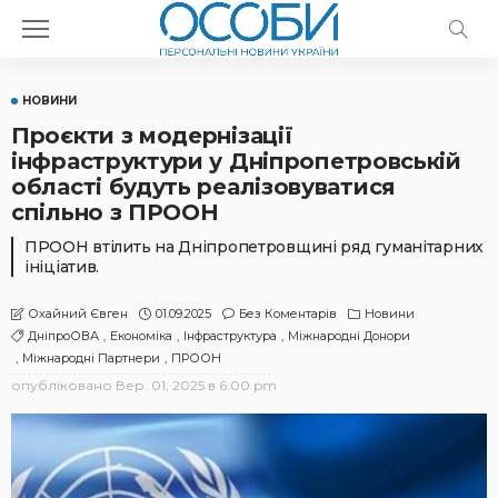
НОВИНИ
Проєкти з модернізації
інфраструктури у Дніпропетровській
області будуть реалізовуватися
спільно з ПРООН
ПРООН втілить на Дніпропетровщині ряд гуманітарних
ініціатив.
01.09.2025
Без Коментарів
Новини
Охайний Євген
ДніпроОВА
Економіка
Інфраструктура
Міжнародні Донори
Міжнародні Партнери
ПРООН
опубліковано
Вер. 01, 2025 в 6:00 pm