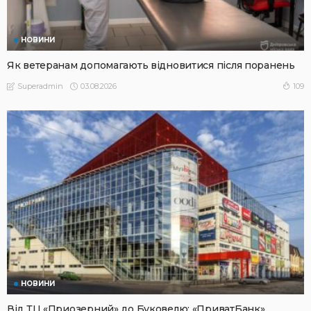
НОВИНИ
Як ветеранам допомагають відновитися після поранень
03.08.2026
109
Superadmin
НОВИНИ
Від ТЦ «Приозерний» до Буковелю: «ПриватБанк»