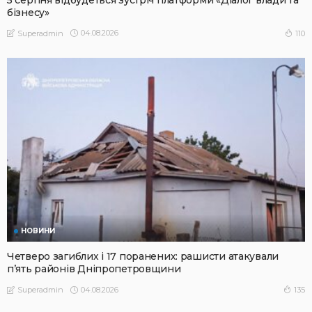
бізнесу»
04.08.2026
110
Superadmin
НОВИНИ
Четверо загиблих і 17 поранених: рашисти атакували
п’ять районів Дніпропетровщини
04.08.2026
135
Superadmin