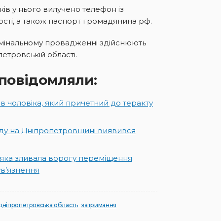
ків у нього вилучено телефон із
сті, а також паспорт громадянина рф.
имінальному провадженні здійснюють
петровській області.
повідомляли:
в чоловіка, який причетний до теракту
ду на Дніпропетровщині виявився
 яка зливала ворогу переміщення
ув’язнення
дніпропетровська область
затримання