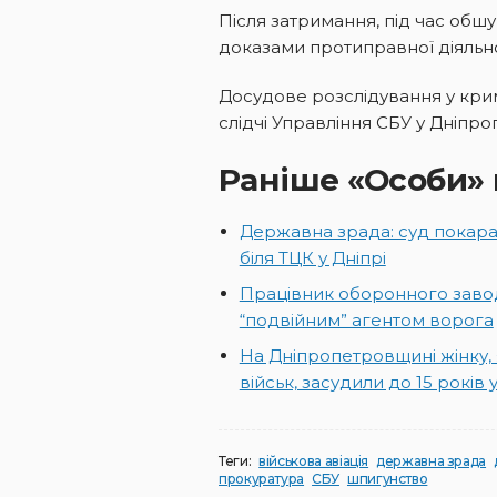
Після затримання, під час обшу
доказами протиправної діяльно
Досудове розслідування у кр
слідчі Управління СБУ у Дніпро
Раніше «Особи» 
Державна зрада: суд покара
біля ТЦК у Дніпрі
Працівник оборонного заво
“подвійним” агентом ворога
На Дніпропетровщині жінку,
військ, засудили до 15 років 
Теги:
військова авіація
державна зрада
прокуратура
СБУ
шпигунство