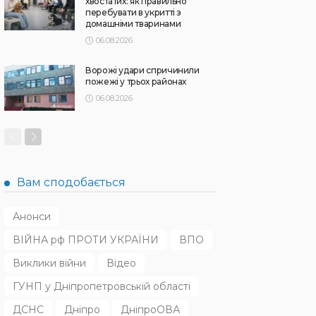
хвостатих: як правильно
перебувати в укритті з
домашніми тваринами
06.08.2026
Ворожі удари спричинили
пожежі у трьох районах
06.08.2026
Вам сподобається
Анонси
ВІЙНА рф ПРОТИ УКРАЇНИ
ВПО
Виклики війни
Відео
ГУНП у Дніпропетровській області
ДСНС
Дніпро
ДніпроОВА