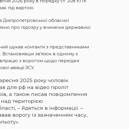
ітня 2026 року в порядку ст. 208 КПК
ває під вартою.
а Дніпропетровської обласної
лено про підозру у вчиненні державної
аний шукав контакти з представниками
 Встановивши зв’язок в одному з
співпрацю з ворогом щодо передачі
ої авіації ЗСУ.
ересня 2025 року чоловік
в для рф на відео проліт
рів, а також писав повідомлення
 над територією
асті, – йдеться в інформації. –
авав ворогу із зазначенням часу,
ольоту».