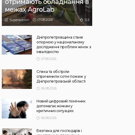
отримають обладнання в
межах AgroLab
07.08.2026
123
Superadmin
Дніпропетровщина стане
опорною у національному
дослідженні проблем жінок з
інвалідністю
07.08.2026
Спека та обстріли
спричинили сотні пожеж у
Дніпропетровській області
06.08.2026
Новий цифровий помічник
допомагає жінкам у
критичних ситуаціях
06.08.2026
Безпека для господарів і