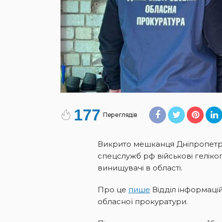
177
Переглядів
Викрито мешканця Дніпропетро
спецслужб рф військові геліко
винищувачі в області.
Про це
пише
Відділ інформаці
обласної прокуратури.