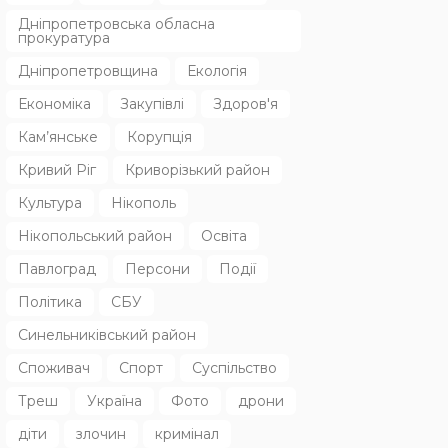
Дніпропетровська обласна
прокуратура
Дніпропетровщина
Екологія
Економіка
Закупівлі
Здоров'я
Кам’янське
Корупція
Кривий Ріг
Криворізький район
Культура
Нікополь
Нікопольський район
Освіта
Павлоград
Персони
Події
Політика
СБУ
Синельниківський район
Споживач
Спорт
Суспільство
Треш
Україна
Фото
дрони
діти
злочин
кримінал