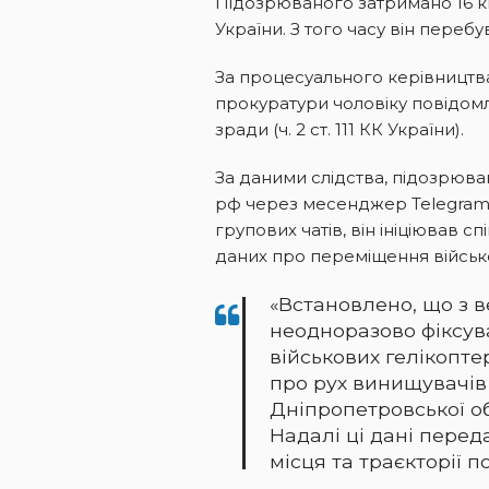
Підозрюваного затримано 16 кв
України. З того часу він перебу
За процесуального керівництв
прокуратури чоловіку повідом
зради (ч. 2 ст. 111 КК України).
За даними слідства, підозрюв
рф через месенджер Telegram.
групових чатів, він ініціював 
даних про переміщення військов
«Встановлено, що з в
неодноразово фіксува
військових гелікопте
про рух винищувачів
Дніпропетровської обл
Надалі ці дані перед
місця та траєкторії п