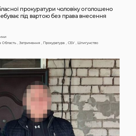
бласної прокуратури чоловіку оголошено
еребуває під вартою без права внесення
ини
а Область
Затримання
Прокуратура
СБУ
Шпигунство