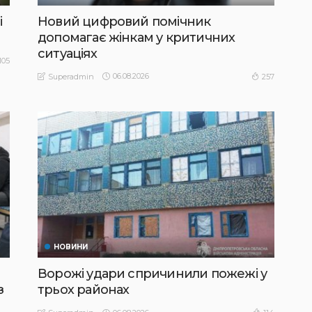
і
Новий цифровий помічник
допомагає жінкам у критичних
ситуаціях
105
06.08.2026
257
Superadmin
НОВИНИ
Ворожі удари спричинили пожежі у
з
трьох районах