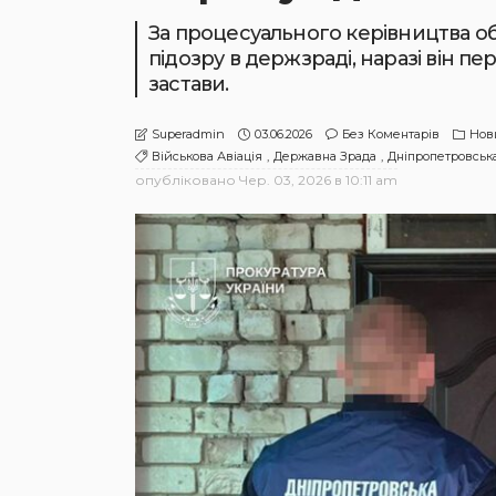
За процесуального керівництва о
підозру в держзраді, наразі він п
застави.
03.06.2026
Без Коментарів
Нов
Superadmin
Військова Авіація
Державна Зрада
Дніпропетровськ
опубліковано
Чер. 03, 2026 в 10:11 am