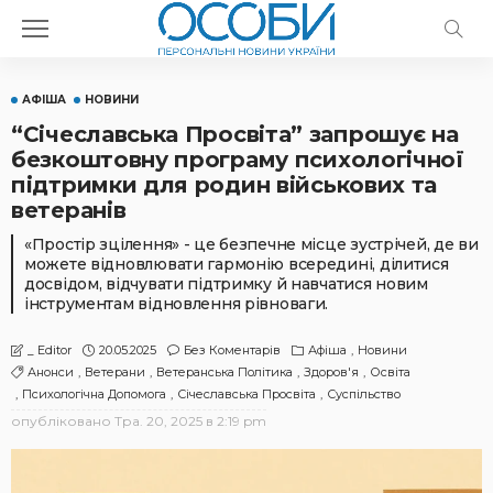
АФІША
НОВИНИ
“Січеславська Просвіта” запрошує на
безкоштовну програму психологічної
підтримки для родин військових та
ветеранів
«Простір зцілення» - це безпечне місце зустрічей, де ви
можете відновлювати гармонію всередині, ділитися
досвідом, відчувати підтримку й навчатися новим
інструментам відновлення рівноваги.
20.05.2025
Без Коментарів
Афіша
Новини
_ Editor
Анонси
Ветерани
Ветеранська Політика
Здоров'я
Освіта
Психологічна Допомога
Січеславська Просвіта
Суспільство
опубліковано
Тра. 20, 2025 в 2:19 pm