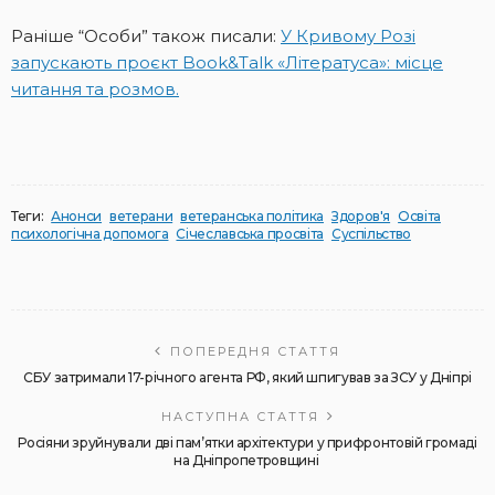
Раніше “Особи” також писали:
У Кривому Розі
запускають проєкт Book&Talk «Літератуса»: місце
читання та розмов.
Теги:
Анонси
ветерани
ветеранська політика
Здоров'я
Освіта
психологічна допомога
Січеславська просвіта
Суспільство
ПОПЕРЕДНЯ СТАТТЯ
СБУ затримали 17-річного агента РФ, який шпигував за ЗСУ у Дніпрі
НАСТУПНА СТАТТЯ
Росіяни зруйнували дві пам’ятки архітектури у прифронтовій громаді
на Дніпропетровщині