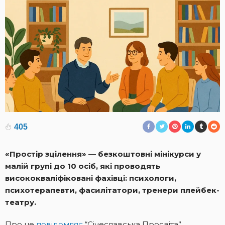
405
«Простір зцілення» — безкоштовні мінікурси у
малій групі до 10 осіб, які проводять
висококваліфіковані фахівці: психологи,
психотерапевти, фасилітатори, тренери плейбек-
театру.
Про це
повідомляє
“Січеславська Просвіта”.