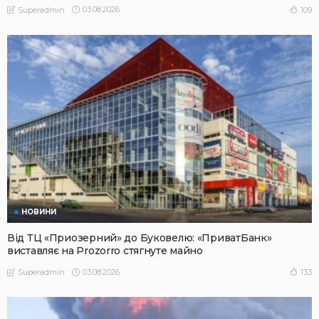
03.08.2026
109
Superadmin
НОВИНИ
Від ТЦ «Приозерний» до Буковелю: «ПриватБанк»
виставляє на Prozorro стягнуте майно
03.08.2026
133
Superadmin