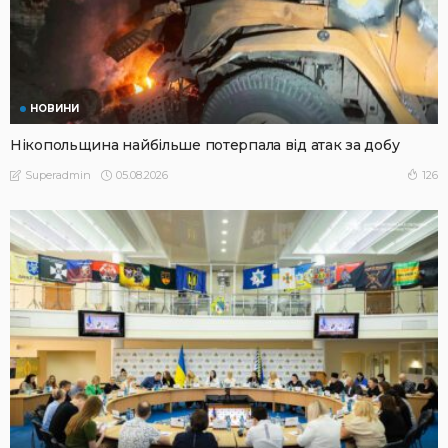
НОВИНИ
Нікопольщина найбільше потерпала від атак за добу
05.08.2026
126
Superadmin