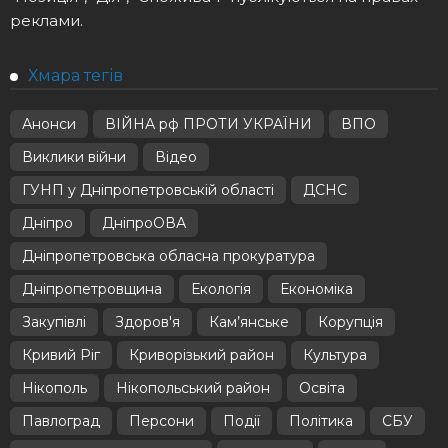
реклами.
Хмара тегів
Анонси
ВІЙНА рф ПРОТИ УКРАЇНИ
ВПО
Виклики війни
Відео
ГУНП у Дніпропетровській області
ДСНС
Дніпро
ДніпроОВА
Дніпропетровська обласна прокуратура
Дніпропетровщина
Екологія
Економіка
Закупівлі
Здоров'я
Кам’янське
Корупція
Кривий Ріг
Криворізький район
Культура
Нікополь
Нікопольський район
Освіта
Павлоград
Персони
Події
Політика
СБУ