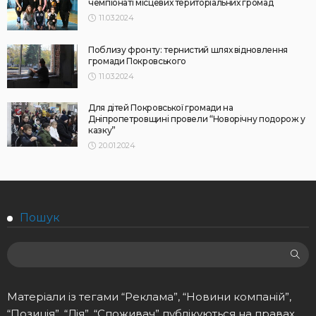
чемпіонаті місцевих територіальних громад
11.03.2024
Поблизу фронту: тернистий шлях відновлення
громади Покровського
11.03.2024
Для дітей Покровської громади на
Дніпропетровщині провели “Новорічну подорож у
казку”
20.01.2024
Пошук
Матеріали із тегами “Реклама”, “Новини компаній”,
“Позиція”, “Дія”, “Споживач” публікуються на правах