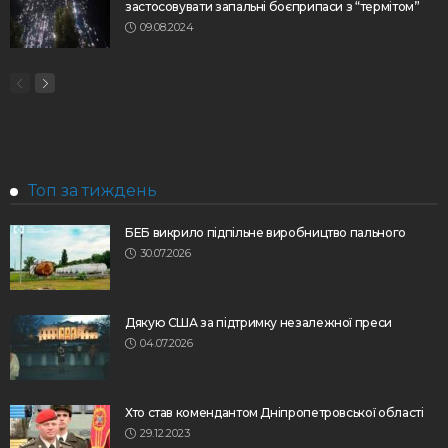
застосовувати запальні боєприпаси з “термітом”
09.08.2024
Топ за тиждень
БЕБ викрило підпільне виробництво пального
30.07.2026
Дякую США за підтримку незалежної преси
04.07.2026
Хто став комендантом Дніпропетровської області
29.12.2023