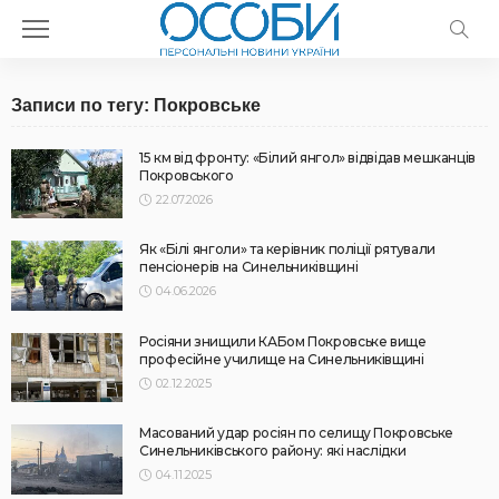
Записи по тегу: Покровське
15 км від фронту: «Білий янгол» відвідав мешканців
Покровського
22.07.2026
Як «Білі янголи» та керівник поліції рятували
пенсіонерів на Синельниківщині
04.06.2026
Росіяни знищили КАБом Покровське вище
професійне училище на Синельниківщині
02.12.2025
Масований удар росіян по селищу Покровське
Синельниківського району: які наслідки
04.11.2025