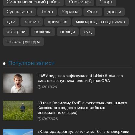
Синельниківський район
Споживач
Спорт
Суспільство
Треш
Україна
Фото
дрони
діти
злочин
кримінал
міжнародна підтримка
обстріли
пожежа
поліція
суд
інфраструктура
Популярні записи
НАБУ ледь не конфіскувало «Hublot» 8-річного
сина ексзаступника голови ДніпроОВА
08.11.2024
“Літо на Великому Лузі”: екосистема колишнього
Каховського водосховища стає більш
різноманітною (відео)
09.07.2025
«Квартира здригнулася»: жителі багатоповерхівки