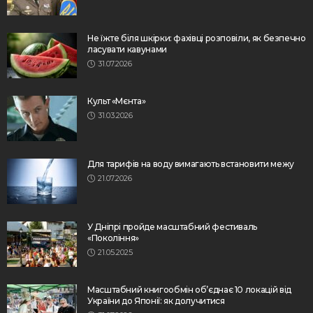
Не їжте біля шкірки: фахівці розповіли, як безпечно
ласувати кавунами
31.07.2026
Культ «Мєнта»
31.03.2026
Для тарифів на воду вимагають встановити межу
21.07.2026
У Дніпрі пройде масштабний фестиваль
«Покоління»
21.05.2025
Масштабний книгообмін об’єднає 10 локацій від
України до Японії: як долучитися