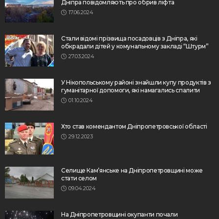
Дніпра повідомляють про обрив ліфта
17.06.2024
Стали відомі прізвища посадовців з Дніпра, які
обкрадали дітей у комунальному закладі “Штурм”
27.03.2024
У Нікопольському районі знайшли купу продуктів з
гуманітарної допомоги, які намагались спалити
01.10.2024
Хто став комендантом Дніпропетровської області
29.12.2023
Селище Кам’янське на Дніпропетровщині може
стати селом
09.04.2024
На Дніпропетровщині окупанти почали