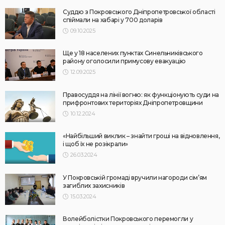
Суддю з Покровського Дніпропетровської області
спіймали на хабарі у 700 доларів
09.10.2025
Ще у 18 населених пунктах Синельниківського
району оголосили примусову евакуацію
12.09.2025
Правосуддя на лінії вогню: як функціонують суди на
прифронтових територіях Дніпропетровщини
10.12.2024
«Найбільший виклик – знайти гроші на відновлення,
і щоб їх не розікрали»
26.03.2024
У Покровській громаді вручили нагороди сім’ям
загиблих захисників
15.03.2024
Волейболістки Покровського перемогли у