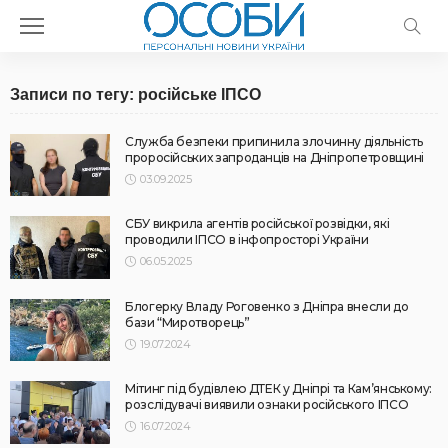
Записи по тегу: російське ІПСО
Служба безпеки припинила злочинну діяльність
проросійських запроданців на Дніпропетровщині
03.09.2025
СБУ викрила агентів російської розвідки, які
проводили ІПСО в інфопросторі України
06.05.2025
Блогерку Владу Роговенко з Дніпра внесли до
бази “Миротворець”
19.07.2024
Мітинг під будівлею ДТЕК у Дніпрі та Кам’янському:
розслідувачі виявили ознаки російського ІПСО
16.07.2024