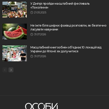
У Дніпрі пройде масштабний фестиваль
«Покоління»
21.05.2025
Не їжте біля шкірки: фахівці розповіли, як безпечно
ласувати кавунами
31.07.2026
Масштабний книгообмін об’єднає 10 локацій від
України до Японії: як долучитися
31.07.2026