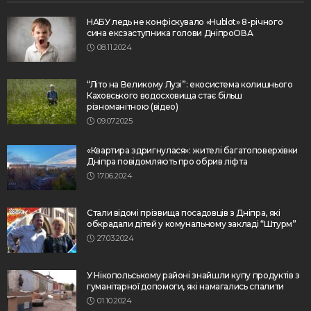
НАБУ ледь не конфіскувало «Hublot» 8-річного
сина ексзаступника голови ДніпроОВА
08.11.2024
“Літо на Великому Лузі”: екосистема колишнього
Каховського водосховища стає більш
різноманітною (відео)
09.07.2025
«Квартира здригнулася»: жителі багатоповерхівки
Дніпра повідомляють про обрив ліфта
17.06.2024
Стали відомі прізвища посадовців з Дніпра, які
обкрадали дітей у комунальному закладі “Штурм”
27.03.2024
У Нікопольському районі знайшли купу продуктів з
гуманітарної допомоги, які намагались спалити
01.10.2024