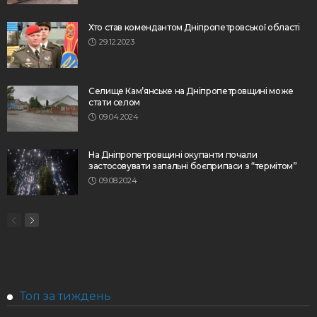
Хто став комендантом Дніпропетровської області
29.12.2023
Селище Кам’янське на Дніпропетровщині може
стати селом
09.04.2024
На Дніпропетровщині окупанти почали
застосовувати запальні боєприпаси з “термітом”
09.08.2024
Топ за тиждень