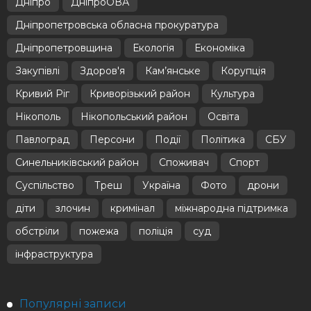
Дніпро
ДніпроОВА
Дніпропетровська обласна прокуратура
Дніпропетровщина
Екологія
Економіка
Закупівлі
Здоров'я
Кам’янське
Корупція
Кривий Ріг
Криворізький район
Культура
Нікополь
Нікопольський район
Освіта
Павлоград
Персони
Події
Політика
СБУ
Синельниківський район
Споживач
Спорт
Суспільство
Треш
Україна
Фото
дрони
діти
злочин
кримінал
міжнародна підтримка
обстріли
пожежа
поліція
суд
інфраструктура
Популярні записи