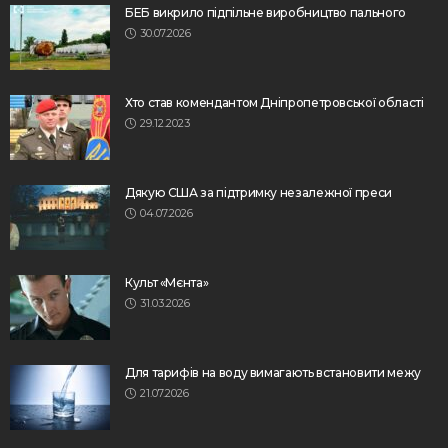
БЕБ викрило підпільне виробництво пального
30.07.2026
Хто став комендантом Дніпропетровської області
29.12.2023
Дякую США за підтримку незалежної преси
04.07.2026
Культ «Мєнта»
31.03.2026
Для тарифів на воду вимагають встановити межу
21.07.2026