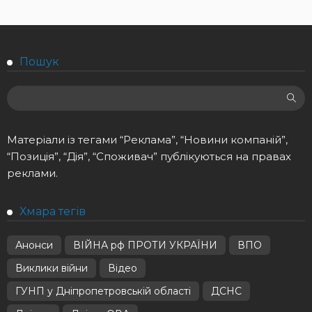
Пошук
Матеріали із тегами “Реклама”, “Новини компаній”,
“Позиція”, “Дія”, “Споживач” публікуються на правах
реклами.
Хмара тегів
Анонси
ВІЙНА рф ПРОТИ УКРАЇНИ
ВПО
Виклики війни
Відео
ГУНП у Дніпропетровській області
ДСНС