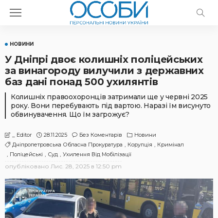
НОВИНИ
У Дніпрі двоє колишніх поліцейських
за винагороду вилучили з державних
баз дані понад 500 ухилянтів
Колишніх правоохоронців затримали ще у червні 2025
року. Вони перебувають під вартою. Наразі їм висунуто
обвинувачення. Що їм загрожує?
28.11.2025
Без Коментарів
Новини
_ Editor
Дніпропетровська Обласна Прокуратура
Корупція
Кримінал
Поліцейські
Суд
Ухилення Від Мобілізації
опубліковано
Лис. 28, 2025 в 12:50 pm