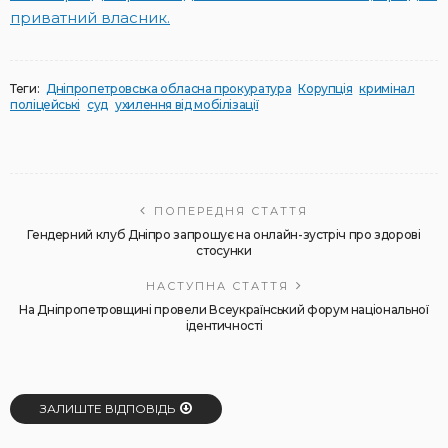
приватний власник.
Теги:
Дніпропетровська обласна прокуратура
Корупція
кримінал
поліцейські
суд
ухилення від мобілізації
ПОПЕРЕДНЯ СТАТТЯ
Гендерний клуб Дніпро запрошує на онлайн-зустріч про здорові
стосунки
НАСТУПНА СТАТТЯ
На Дніпропетровщині провели Всеукраїнський форум національної
ідентичності
ЗАЛИШТЕ ВІДПОВІДЬ