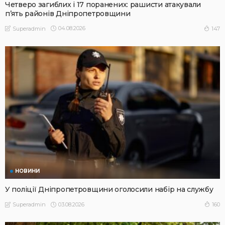
Четверо загиблих і 17 поранених: рашисти атакували
п’ять районів Дніпропетровщини
04.08.2026
147
Superadmin
НОВИНИ
У поліції Дніпропетровщини оголосили набір на службу
03.08.2026
160
Superadmin