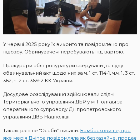
У червні 2025 року їх викрито та повідомлено про
підозру. Обвинувачені перебувають під вартою.
Прокурори облпрокуратури скерували до суду
обвинувальний акт щодо них за ч. 1 ст. 114-1, ч.ч. 1, 3 ст.
362, ч. 2 ст. 369-2 КК України.
Досудове розслідування здійснювали слідчі
Територіального управління ДБР у м. Полтаві за
оперативного супроводу Дніпропетровського
управління ДВБ Нацполіції.
Також раніше “Особи” писали:
Бомбосховище, про
яке мерія Дніпра повідомляла як безхазяйне, продає