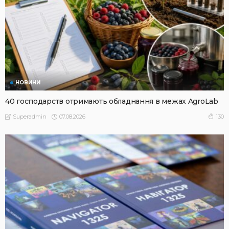
НОВИНИ
40 господарств отримають обладнання в межах AgroLab
07.08.2026
130
Superadmin