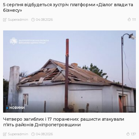
5 серпня відбудеться зустріч платформи «Діалог влади та
бізнесу»
04.08.2026
111
Superadmin
НОВИНИ
Четверо загиблих і 17 поранених: рашисти атакували
п’ять районів Дніпропетровщини
04.08.2026
137
Superadmin