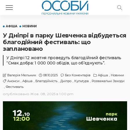
АФІША
НОВИНИ
У Дніпрі в парку Шевченка відбудеться
благодійний фестиваль: що
заплановано
У Дніпрі 12 жовтня проведуть благодійний фестиваль
“Смак добра: 1 000 000 обідів, що об’єднують”.
08.10.2025
Без Коментарів
Афіша
Новини
Валерія Мельник
Анонси
Афіша
Благодійність
Дніпро
Культура
Розважальні Заходи
Фестиваль
опубліковано
Жов. 08, 2025 в 1:00 pm