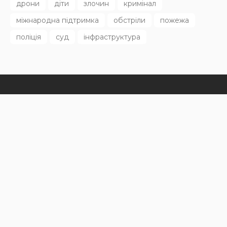
Останні дописи
НОВИНИ
40 господарств отримають обладнання в
межах AgroLab
07.08.2026
111
Superadmin