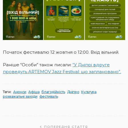
Початок фестивалю 12 жовтня о 12:00. Вхід вільний.
Раніше “Особи” також писали:
“У Дніпрі вдруге
проведуть ARTEMOV Jazz Festival: що заплановано”.
Теги:
Анонси
Афіша
благодійність
Дніпро
Культура
розважальні заходи
фестиваль
ПОПЕРЕДНЯ СТАТТЯ