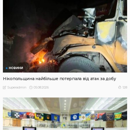
НОВИНИ
Нікопольщина найбільше потерпала від атак за добу
05.08.2026
128
Superadmin