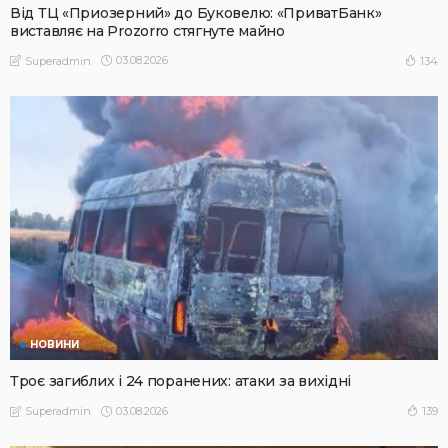
Від ТЦ «Приозерний» до Буковелю: «ПриватБанк»
виставляє на Prozorro стягнуте майно
03.08.2026
134
Superadmin
НОВИНИ
Троє загиблих і 24 поранених: атаки за вихідні
03.08.2026
139
Superadmin