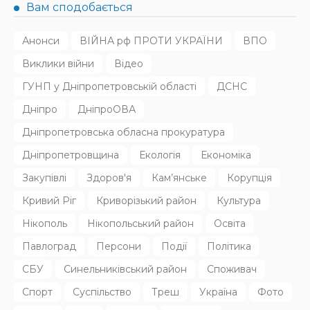
Масштабний книгообмін об’єднає 10 локацій від України
до Японії: як долучитися
31.07.2026
173
Superadmin
НОВИНИ
Родину в Радушному вбила північнокорейська балістика
31.07.2026
133
Superadmin