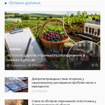
НОВИНИ
Не їжте біля шкірки: фахівці розповіли, як безпечно
ласувати кавунами
31.07.2026
190
Superadmin