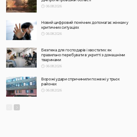
НОВИНИ
ПРЕС РЕЛІЗИ
Синергія влади та служб: яка підтримка потрібна
громадам для ефективного захисту дітей
31.07.2026
145
Superadmin
АФІША
НОВИНИ