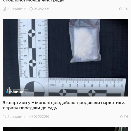
оновленої Молодіжної ради
05.08.2026
120
Superadmin
НОВИНИ
З квартири у Нікополі цілодобово продавали наркотики:
справу передали до суду
05.08.2026
116
Superadmin