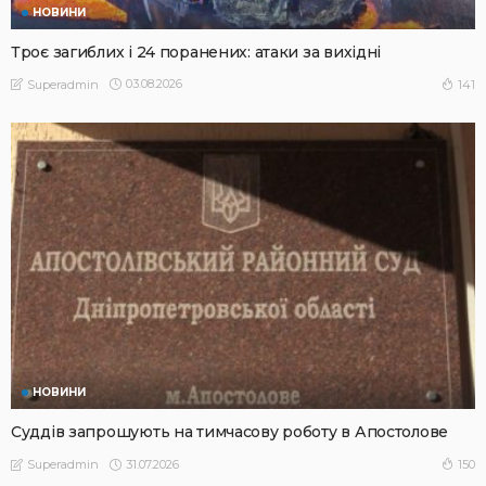
НОВИНИ
Троє загиблих і 24 поранених: атаки за вихідні
03.08.2026
141
Superadmin
НОВИНИ
Суддів запрошують на тимчасову роботу в Апостолове
31.07.2026
150
Superadmin