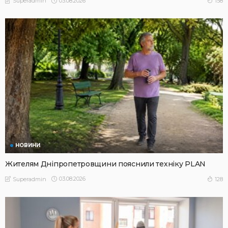
03.08.2026
158
Superadmin
НОВИНИ
Жителям Дніпропетровщини пояснили техніку PLAN
03.08.2026
128
Superadmin