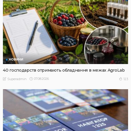
НОВИНИ
40 господарств отримають обладнання в межах AgroLab
07.08.2026
123
Superadmin