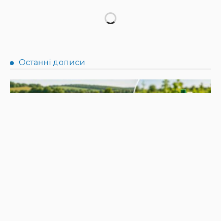
НОВИНИ
Не їжте біля шкірки: фахівці розповіли, як безпечно
ласувати кавунами
31.07.2026
190
Superadmin