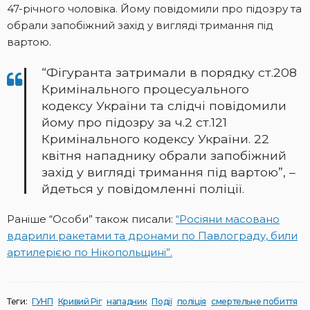
47-річного чоловіка. Йому повідомили про підозру та
обрали запобіжний захід у вигляді тримання під
вартою.
“Фігуранта затримали в порядку ст.208
Кримінального процесуального
кодексу України та слідчі повідомили
йому про підозру за ч.2 ст.121
Кримінального кодексу України. 22
квітня нападнику обрали запобіжний
захід у вигляді тримання під вартою”, –
йдеться у повідомленні поліції.
Раніше “Особи” також писали:
“Росіяни масовано
вдарили ракетами та дронами по Павлограду, били
артилерією по Нікопольщині”.
Теги:
ГУНП
Кривий Ріг
нападник
Події
поліція
смертельне побиття