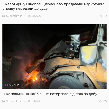
З квартири у Нікополі цілодобово продавали наркотики:
справу передали до суду
05.08.2026
119
Superadmin
НОВИНИ
Нікопольщина найбільше потерпала від атак за добу
05.08.2026
135
Superadmin