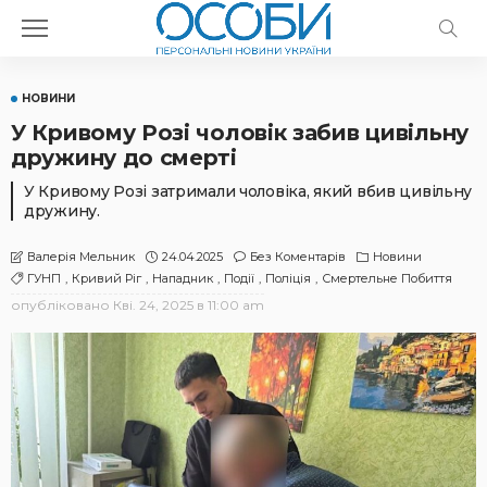
НОВИНИ
У Кривому Розі чоловік забив цивільну
дружину до смерті
У Кривому Розі затримали чоловіка, який вбив цивільну
дружину.
24.04.2025
Без Коментарів
Новини
Валерія Мельник
ГУНП
Кривий Ріг
Нападник
Події
Поліція
Смертельне Побиття
опубліковано
Кві. 24, 2025 в 11:00 am