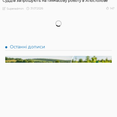
Суддів запрошують на тимчасову роботу в Апостолове
31.07.2026
147
Superadmin
НОВИНИ
Не їжте біля шкірки: фахівці розповіли, як безпечно
ласувати кавунами
31.07.2026
186
Superadmin