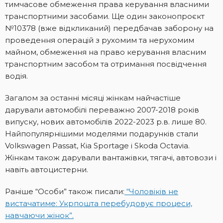
тимчасове обмеження права керування власними
транспортними засобами. Ще один законопроєкт
№10378 (вже відкликаний) передбачав заборону на
проведення операцій з рухомим та нерухомим
майном, обмеження на право керування власним
транспортним засобом та отримання посвідчення
водія.
Загалом за останні місяці жінкам найчастіше
дарували автомобілі переважно 2007-2018 років
випуску, нових автомобілів 2022-2023 р.в. лише 80.
Найпопулярнішими моделями подарунків стали
Volkswagen Passat, Кіа Sportage і Skoda Octavia.
Жінкам також дарували вантажівки, тягачі, автовози і
навіть автоцистерни.
Раніше “Особи” також писали:
“Чоловіків не
вистачатиме: Укрпошта перебудовує процеси,
навчаючи жінок”.