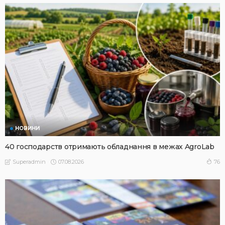
НОВИНИ
40 господарств отримають обладнання в межах AgroLab
07.08.2026
76
Superadmin