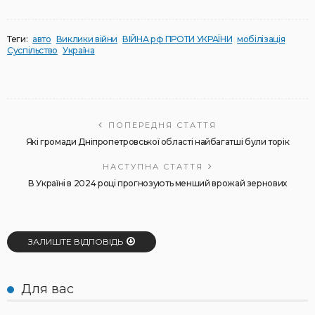
Теги:
авто
Виклики війни
ВІЙНА рф ПРОТИ УКРАЇНИ
мобілізація
Суспільство
Україна
ПОПЕРЕДНЯ СТАТТЯ
Які громади Дніпропетровської області найбагатші були торік
НАСТУПНА СТАТТЯ
В Україні в 2024 році прогнозують менший врожай зернових
ЗАЛИШТЕ ВІДПОВІДЬ
Для вас