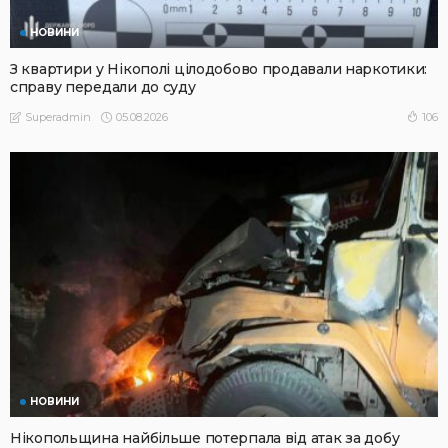
НОВИНИ
З квартири у Нікополі цілодобово продавали наркотики:
справу передали до суду
05.08.2026
106
Superadmin
НОВИНИ
Нікопольщина найбільше потерпала від атак за добу