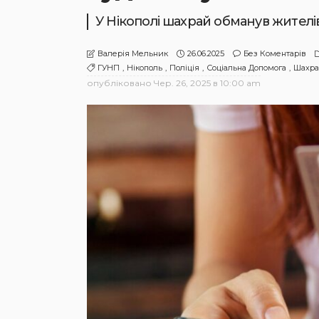
У Нікополі шахрай обманув жителів
26.06.2025
Без Коментарів
Валерія Мельник
ГУНП
Нікополь
Поліція
Соціальна Допомога
Шахра
опубліковано
Чер. 26, 2025 в 10:00 am