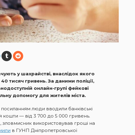
ачують у шахрайстві, внаслідок якого
0 тисяч гривень. За даними поліції,
альнодоступній онлайн-групі фейкові
льну допомогу для жителів міста.
 посиланням люди вводили банківські
я кошти — від 3 700 до 5 000 гривень.
, зловмисник використовував гроші на
мили
в ГУНП Дніпропетровської