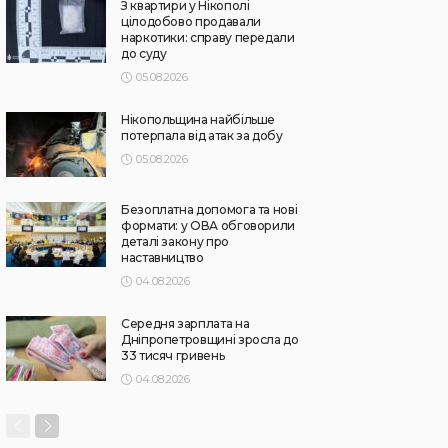
З квартири у Нікополі
цілодобово продавали
наркотики: справу передали
до суду
05.08.2026
Нікопольщина найбільше
потерпала від атак за добу
05.08.2026
Безоплатна допомога та нові
формати: у ОВА обговорили
деталі закону про
наставництво
04.08.2026
Середня зарплата на
Дніпропетровщині зросла до
33 тисяч гривень
04.08.2026