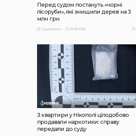
Перед судом постануть «чорні
лісоруби», які знищили дерев на 3
млн грн
05.08.2026
Superadmin
НОВИНИ
З квартири у Нікополі цілодобово
продавали наркотики: справу
передали до суду