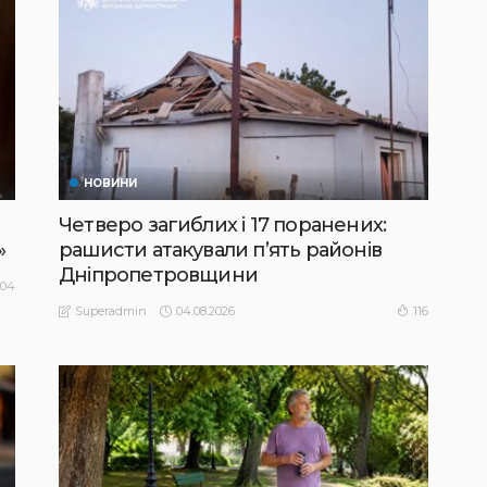
НОВИНИ
Четверо загиблих і 17 поранених:
»
рашисти атакували п’ять районів
Дніпропетровщини
104
04.08.2026
116
Superadmin