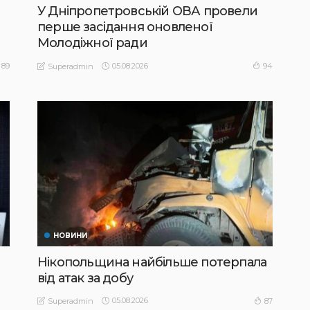
У Дніпропетровській ОВА провели
перше засідання оновленої
Молодіжної ради
05.08.2026
89
94
Superadmin
НОВИНИ
Нікопольщина найбільше потерпала
від атак за добу
05.08.2026
87
Superadmin