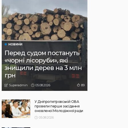
НОВИНИ
Перед судом постануть
«чорні лісоруби», які
знищили дерев на 3 млн
грн
05.08.2026
89
Superadmin
У Дніпропетровській ОВА
провели перше засідання
оновленої Молодіжної ради
05.08.2026