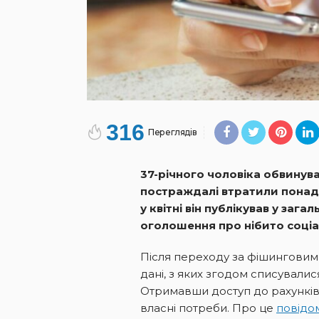
316
Переглядів
37-річного чоловіка обвинув
постраждалі втратили понад 4
у квітні він публікував у заг
оголошення про нібито соціа
Після переходу за фішинговим
дані, з яких згодом списувалис
Отримавши доступ до рахунків
власні потреби. Про це
повідо