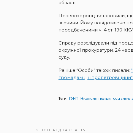
області.
Правоохоронці встановили, що 
злочини. Йому повідомлено про
передбаченими ч. 4 ст. 190 ККУ
Справу розслідували під проц
окружної прокуратури. 24 чер
суду.
Раніше “Особи” також писали:
громадам Дніпропетровщини”
Теги:
ГУНП
Нікополь
поліція
соціальна
ПОПЕРЕДНЯ СТАТТЯ