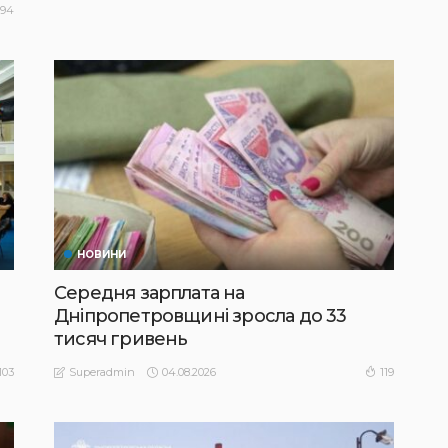
94
НОВИНИ
Середня зарплата на
Дніпропетровщині зросла до 33
тисяч гривень
04.08.2026
103
119
Superadmin