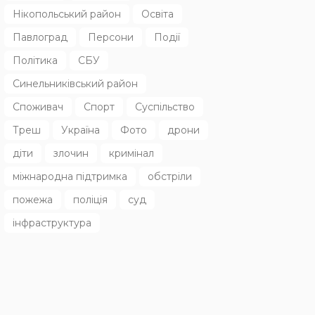
Нікопольський район
Освіта
Павлоград
Персони
Події
Політика
СБУ
Синельниківський район
Споживач
Спорт
Суспільство
Треш
Україна
Фото
дрони
діти
злочин
кримінал
міжнародна підтримка
обстріли
пожежа
поліція
суд
інфраструктура