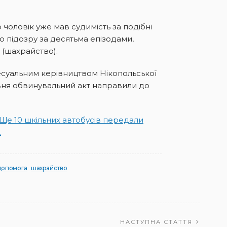
чоловік уже мав судимість за подібні
 підозру за десятьма епізодами,
 (шахрайство).
есуальним керівництвом Нікопольської
вня обвинувальний акт направили до
“Ще 10 шкільних автобусів передали
.
 допомога
шахрайство
НАСТУПНА СТАТТЯ