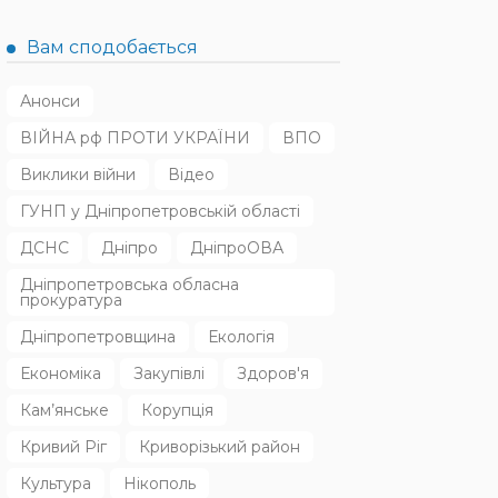
Вам сподобається
Анонси
ВІЙНА рф ПРОТИ УКРАЇНИ
ВПО
Виклики війни
Відео
ГУНП у Дніпропетровській області
ДСНС
Дніпро
ДніпроОВА
Дніпропетровська обласна
прокуратура
Дніпропетровщина
Екологія
Економіка
Закупівлі
Здоров'я
Кам’янське
Корупція
Кривий Ріг
Криворізький район
Культура
Нікополь