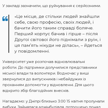
У закладі зазначили, що руйнування є серйозними.
«Це місце, де стільки людей знайшли
себе, свою професію, своїх людей, і
бачити його таким справді боляче.
Перший корпус бачив і гірше – після
Другої світової його піднімали з руїн, і
ця пам’ять нікуди не ділась», – йдеться
у повідомленні.
Університет уже розпочав відновлювальні
роботи. До підтримки долучилися представники
міської влади та волонтери. Водночас у виші
звернулися до випускників і небайдужих із
проханням допомогти у відновленні. Для цього
відкрито збір благодійних внесків.
Нагадаємо: у Дніпрі близько 3:00 15 квітня пролунали
вибухи. Зайнялася адмінбудівля, потрощено понад