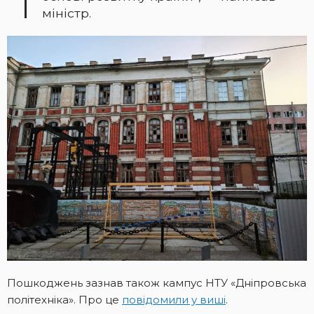
міністр.
Пошкоджень зазнав також кампус НТУ «Дніпровська
політехніка». Про це
повідомили у виші
.