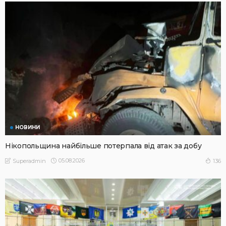
НОВИНИ
Нікопольщина найбільше потерпала від атак за добу
05.08.2026
136
Superadmin