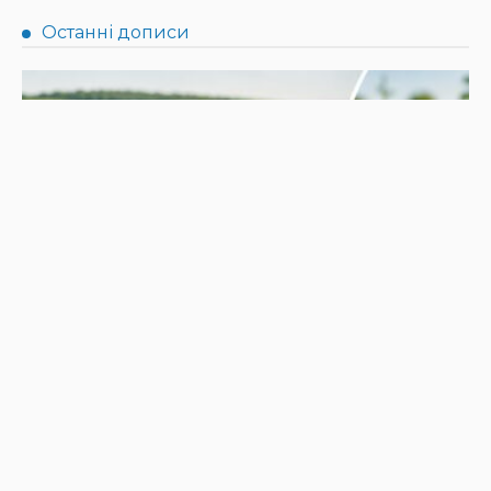
НОВИНИ
Не їжте біля шкірки: фахівці розповіли, як безпечно
ласувати кавунами
31.07.2026
190
Superadmin