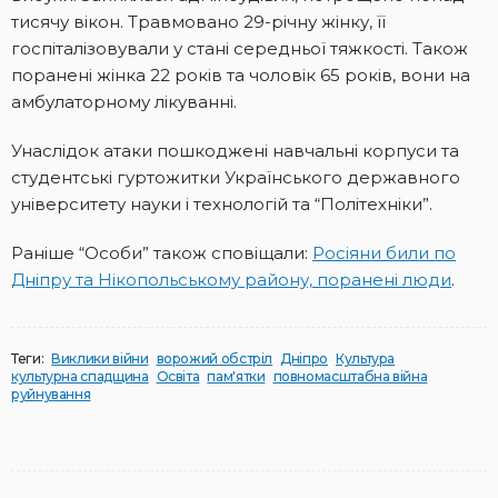
тисячу вікон. Травмовано 29-річну жінку, її
госпіталізовували у стані середньої тяжкості. Також
поранені жінка 22 років та чоловік 65 років, вони на
амбулаторному лікуванні.
Унаслідок атаки пошкоджені навчальні корпуси та
студентські гуртожитки Українського державного
університету науки і технологій та “Політехніки”.
Раніше “Особи” також сповіщали:
Росіяни били по
Дніпру та Нікопольському району, поранені люди
.
Теги:
Виклики війни
ворожий обстріл
Дніпро
Культура
культурна спадщина
Освіта
пам'ятки
повномасштабна війна
руйнування