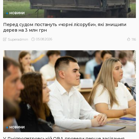
НОВИНИ
Перед судом постануть «чорні лісоруби», які знищили
дерев на 3 млн грн
05.08.2026
116
Superadmin
НОВИНИ
У Дніпропетровській ОВА провели перше засідання