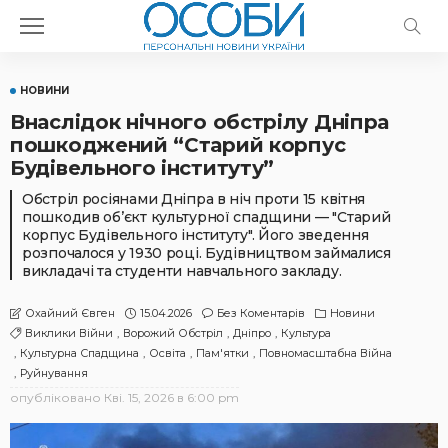
НОВИНИ
Внаслідок нічного обстрілу Дніпра
пошкоджений “Старий корпус
Будівельного інституту”
Обстріл росіянами Дніпра в ніч проти 15 квітня
пошкодив обʼєкт культурної спадщини — "Старий
корпус Будівельного інституту". Його зведення
розпочалося у 1930 році. Будівництвом займалися
викладачі та студенти навчального закладу.
15.04.2026
Без Коментарів
Новини
Охайний Євген
Виклики Війни
Ворожий Обстріл
Дніпро
Культура
Культурна Спадщина
Освіта
Пам'ятки
Повномасштабна Війна
Руйнування
опубліковано
Кві. 15, 2026 в 6:00 pm