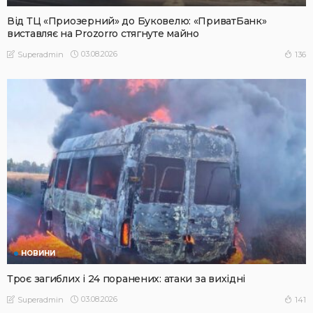
Від ТЦ «Приозерний» до Буковелю: «ПриватБанк»
виставляє на Prozorro стягнуте майно
03.08.2026
136
Superadmin
НОВИНИ
Троє загиблих і 24 поранених: атаки за вихідні
03.08.2026
141
Superadmin