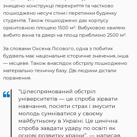
знищено конструкції перекриття та частково
пошкоджено несучі стіни і перетинки будинку
студентів. Також пошкоджено дах корпусу
орієнтовною площею 1500 м². Вибуховою хвилею
вибито вікна та двері на площі приблизно 2500 м².
За словами Оксена Лісового, одна з побитих
будівель має національне історичне значення, інша
— місцеве. Також внаслідок обстрілу пошкоджено
матеріально-технічну базу. Дві людини дістали
поранення.
“Цілеспрямований обстріл
університетів — це спроба зірвати
навчання, посіяти страх і змусити
молодь сумніватися у своєму
майбутньому в Україні. Це цинічна
спроба завдати удару по освіті як
основі розвитку країни”, — написав