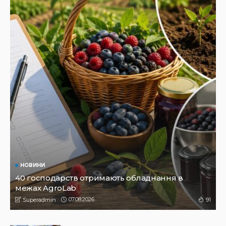
НОВИНИ
Не їжте біля шкірки: фахівці розповіли, як безпечно
ласувати кавунами
31.07.2026
188
Superadmin
НОВИНИ
ПРЕС РЕЛІЗИ
Синергія влади та служб: яка підтримка потрібна
громадам для ефективного захисту дітей