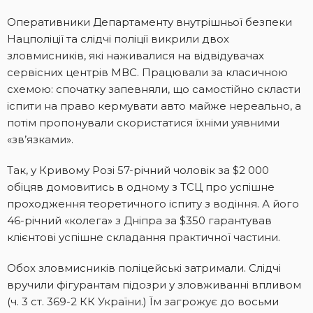
Оперативники Департаменту внутрішньої безпеки
Нацполіції та слідчі поліції викрили двох
зловмисників, які наживалися на відвідувачах
сервісних центрів МВС. Працювали за класичною
схемою: спочатку запевняли, що самостійно скласти
іспити на право кермувати авто майже нереально, а
потім пропонували скористатися їхніми уявними
«зв’язками».
Так, у Кривому Розі 57-річний чоловік за $2 000
обіцяв домовитись в одному з ТСЦ про успішне
проходження теоретичного іспиту з водіння. А його
46-річний «колега» з Дніпра за $350 гарантував
клієнтові успішне складання практичної частини.
Обох зловмисників поліцейські затримали. Слідчі
вручили фігурантам підозри у зловживанні впливом
(ч. 3 ст. 369-2 КК України.) Їм загрожує до восьми