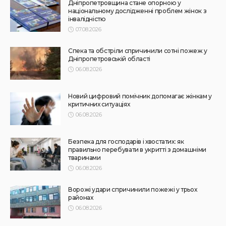
31.07.2026
145
Superadmin
АФІША
НОВИНИ
Масштабний книгообмін об’єднає 10 локацій від України
до Японії: як долучитися
31.07.2026
170
Superadmin