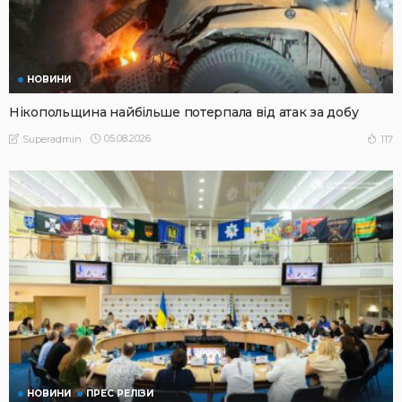
НОВИНИ
Нікопольщина найбільше потерпала від атак за добу
05.08.2026
117
Superadmin
НОВИНИ
ПРЕС РЕЛІЗИ