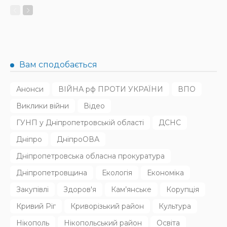
НОВИНИ
Родину в Радушному вбила північнокорейська балістика
31.07.2026
132
Superadmin
Останні дописи