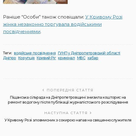
Раніше “Особи” також сповіщали:
У Кривому Розі
жінка незаконно торгувала водійськими
посвідченнями
.
Теги:
водійське посвідчення
ГУНП у Дніпропетровській області
Дніпро
Корупція
Кривий Ріг
кримінал
МВС
хабар
ПОПЕРЕДНЯ СТАТТЯ
Піщанська сільрада на Дніпропетровщині знизила кошторис на
ремонт водогону після публікації журналістського розслідування
НАСТУПНА СТАТТЯ
У Кривому Розі зловмисник з сокирою напав на священнослужителя