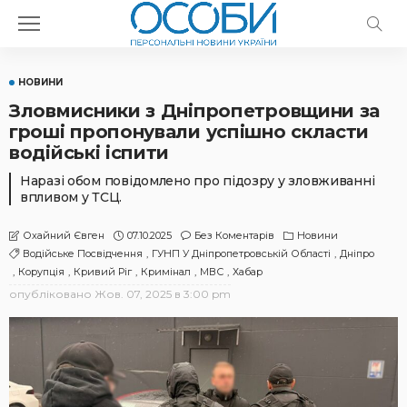
НОВИНИ
Зловмисники з Дніпропетровщини за
гроші пропонували успішно скласти
водійські іспити
Наразі обом повідомлено про підозру у зловживанні
впливом у ТСЦ.
07.10.2025
Без Коментарів
Новини
Охайний Євген
Водійське Посвідчення
ГУНП У Дніпропетровській Області
Дніпро
Корупція
Кривий Ріг
Кримінал
МВС
Хабар
опубліковано
Жов. 07, 2025 в 3:00 pm