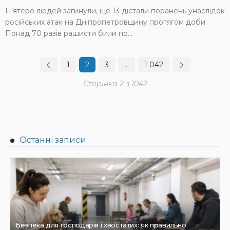
П’ятеро людей загинули, ще 13 дістали поранень унаслідок
російських атак на Дніпропетровщину протягом доби.
Понад 70 разів рашисти били по...
1
2
3
…
1 042
Сторінка 2 з 1042
Останні записи
Безпека для господарів і хвостатих: як правильно