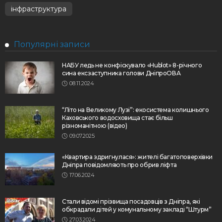
інфраструктура
Популярні записи
НАБУ ледь не конфіскувало «Hublot» 8-річного
сина ексзаступника голови ДніпроОВА
08.11.2024
“Літо на Великому Лузі”: екосистема колишнього
Каховського водосховища стає більш
різноманітною (відео)
09.07.2025
«Квартира здригнулася»: жителі багатоповерхівки
Дніпра повідомляють про обрив ліфта
17.06.2024
Стали відомі прізвища посадовців з Дніпра, які
обкрадали дітей у комунальному закладі “Штурм”
27.03.2024