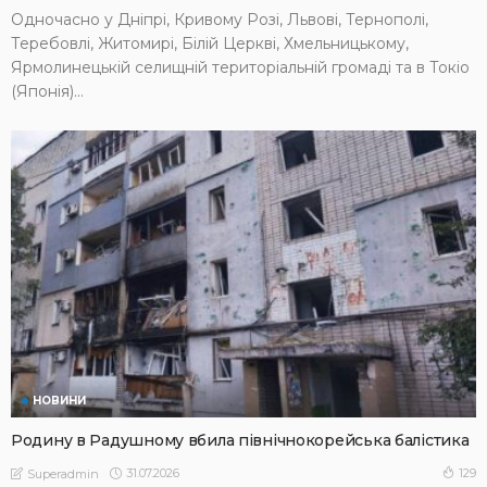
Одночасно у Дніпрі, Кривому Розі, Львові, Тернополі,
Теребовлі, Житомирі, Білій Церкві, Хмельницькому,
Ярмолинецькій селищній територіальній громаді та в Токіо
(Японія)...
НОВИНИ
Родину в Радушному вбила північнокорейська балістика
31.07.2026
129
Superadmin