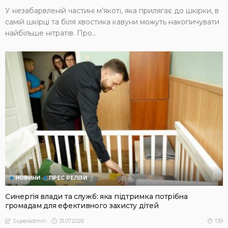
У незабарвленій частині м’якоті, яка прилягає до шкірки, в
самій шкірці та біля хвостика кавуни можуть накопичувати
найбільше нітратів. Про...
НОВИНИ
ПРЕС РЕЛІЗИ
Синергія влади та служб: яка підтримка потрібна
громадам для ефективного захисту дітей
31.07.2026
139
Superadmin