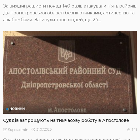
За вихідні рашисти понад 140 разів атакували п’ять районів
Дніпропетровської області безпілотниками, артилерією та
авіабомбами. Загинули троє людей, ще 24...
НОВИНИ
Суддів запрошують на тимчасову роботу в Апостолове
31.07.2026
141
Superadmin
Судді можуть відрядитися (тимчасово перевестися) для