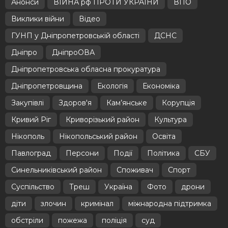
Анонси
ВІЙНА рф ПРОТИ УКРАЇНИ
ВПО
Виклики війни
Відео
ГУНП у Дніпропетровській області
ДСНС
Дніпро
ДніпроОВА
Дніпропетровська обласна прокуратура
Дніпропетровщина
Екологія
Економіка
Закупівлі
Здоров'я
Кам’янське
Корупція
Кривий Ріг
Криворізький район
Культура
Нікополь
Нікопольський район
Освіта
Павлоград
Персони
Події
Політика
СБУ
Синельниківський район
Споживач
Спорт
Суспільство
Треш
Україна
Фото
дрони
діти
злочин
кримінал
міжнародна підтримка
обстріли
пожежа
поліція
суд