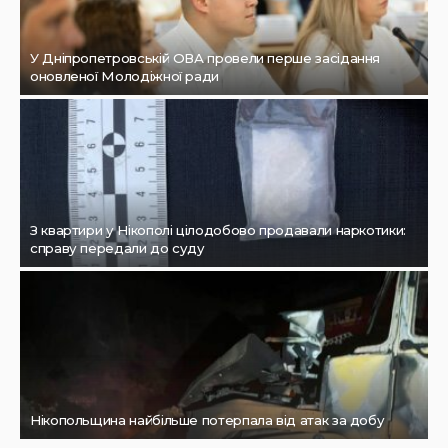
У Дніпропетровській ОВА провели перше засідання
оновленої Молодіжної ради
З квартири у Нікополі цілодобово продавали наркотики:
справу передали до суду
Нікопольщина найбільше потерпала від атак за добу