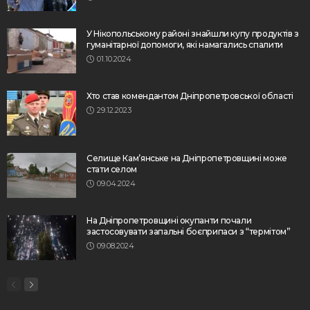
У Нікопольському районі знайшли купу продуктів з
гуманітарної допомоги, які намагались спалити
01.10.2024
Хто став комендантом Дніпропетровської області
29.12.2023
Селище Кам’янське на Дніпропетровщині може
стати селом
09.04.2024
На Дніпропетровщині окупанти почали
застосовувати запальні боєприпаси з “термітом”
09.08.2024