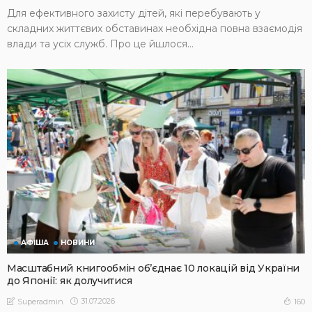
Для ефективного захисту дітей, які перебувають у
складних життєвих обставинах необхідна повна взаємодія
влади та усіх служб. Про це йшлося...
АФІША
НОВИНИ
Масштабний книгообмін об’єднає 10 локацій від України
до Японії: як долучитися
31.07.2026
160
Superadmin