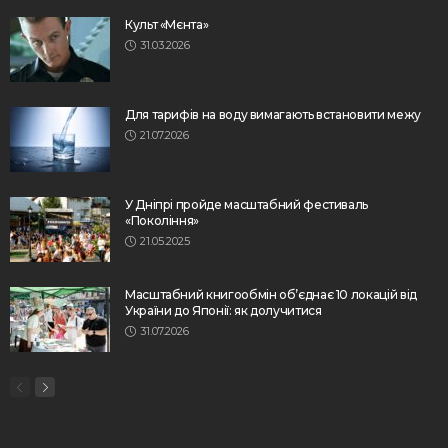
Культ «Мєнта»
31.03.2026
Для тарифів на воду вимагають встановити межу
21.07.2026
У Дніпрі пройде масштабний фестиваль
«Покоління»
21.05.2025
Масштабний книгообмін об’єднає 10 локацій від
України до Японії: як долучитися
31.07.2026