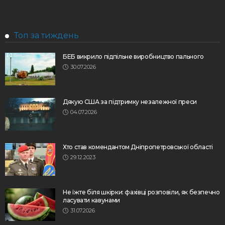
Топ за тиждень
БЕБ викрило підпільне виробництво пального
30.07.2026
Дякую США за підтримку незалежної преси
04.07.2026
Хто став комендантом Дніпропетровської області
29.12.2023
Не їжте біля шкірки: фахівці розповіли, як безпечно
ласувати кавунами
31.07.2026