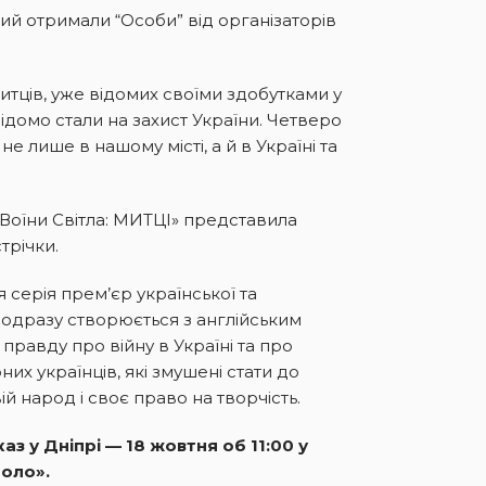
кий отримали “Особи” від організаторів
итців, уже відомих своїми здобутками у
відомо стали на захист України. Четверо
не лише в нашому місті, а й в Україні та
оїни Світла: МИТЦІ» представила
трічки.
 серія прем’єр української та
й одразу створюється з англійським
правду про війну в Україні та про
х українців, які змушені стати до
вій народ і своє право на творчість.
 у Дніпрі — 18 жовтня об 11:00 у
поло».