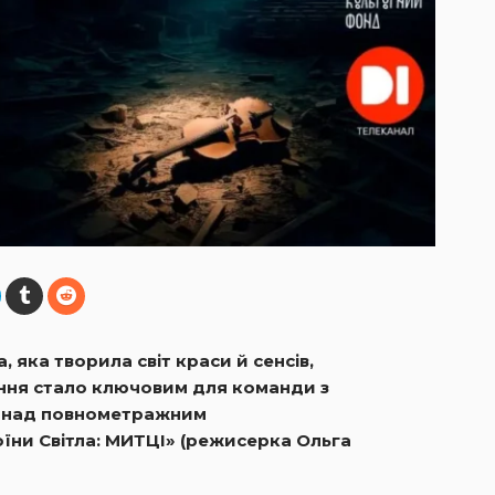
яка творила світ краси й сенсів,
ання стало ключовим для команди з
у над повнометражним
їни Світла: МИТЦІ» (режисерка Ольга