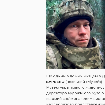
Ще одним відомим митцем в Дн
БУРБЕЛО
(позивний «Музей») —
Музею українського живопису в 
директора Художнього музею н
відомий своїм знаковим виста
неодноразово представленому в