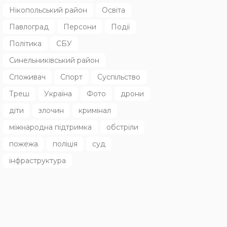
Нікопольський район
Освіта
Павлоград
Персони
Події
Політика
СБУ
Синельниківський район
Споживач
Спорт
Суспільство
Треш
Україна
Фото
дрони
діти
злочин
кримінал
міжнародна підтримка
обстріли
пожежа
поліція
суд
інфраструктура