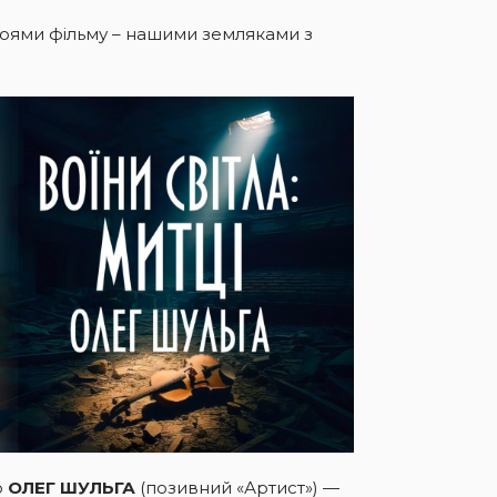
роями фільму – нашими земляками з
о
ОЛЕГ ШУЛЬГА
(позивний «Артист») —