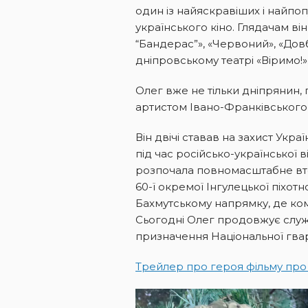
один із найяскравіших і найпо
українського кіно. Глядачам в
“Бандерас”», «Червоний», «Дов
дніпровському театрі «Віримо!»
Олег вже не тільки дніпрянин
артистом Івано-Франківського
Він двічі ставав на захист Укра
під час російсько-української ві
розпочала повномасштабне вто
60-ї окремої Інгулецької піхот
Бахмутському напрямку, де ко
Сьогодні Олег продовжує служ
призначення Національної гвард
Трейлер про героя фільму про