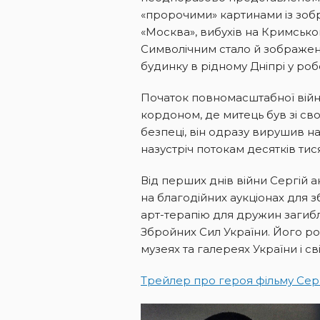
«пророчими» картинами із зо
«Москва», вибухів на Кримсько
Символічним стало й зображе
будинку в рідному Дніпрі у робо
Початок повномасштабної війн
кордоном, де митець був зі св
безпеці, він одразу вирушив н
назустріч потокам десятків тисяч
Від перших днів війни Сергій 
на благодійних аукціонах для 
арт-терапію для дружин загибли
Збройних Сил України. Його р
музеях та галереях України і сві
Трейлер про героя фільму Сер