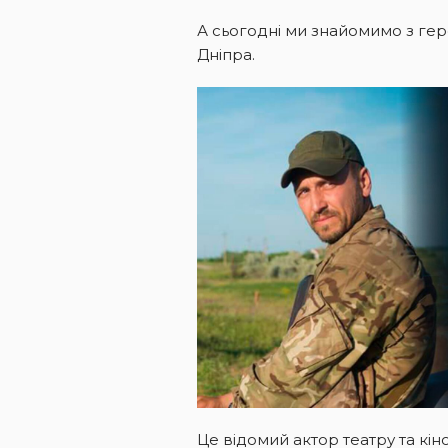
А сьогодні ми знайомимо з ге
Дніпра.
Це відомий актор театру та кін