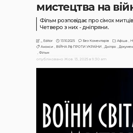
мистецтва на вій
Фільм розповідає про сімох митців,
Четверо з них - дніпряни.
13.10.2025
Без Коментарів
Афіша
Н
_ Editor
Анонси
ВІЙНА Рф ПРОТИ УКРАЇНИ
Дніпро
Докумен
Фільм
опубліковано
Жов. 13, 2025 в 9:30 am