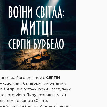
іпрі і за його межами є
СЕРГІЙ
 художник, багаторічний очільник
Дніпрі, а в останні роки – заступник
ашого міста. Як художник нам він
вковим проєктом «Qirim»,
 Україні та Європі. А тепер і своїми