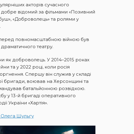
пулярніших акторів сучасного
ін добре відомий за фільмами «Позивний
буш», «Доброволець» та ролями у
.
, перед повномасштабною війною був
 драматичного театру.
їни як доброволець. У 2014–2015 роках
йни та у 2022 році, коли росія
ргнення. Спершу він служив у складі
ної бригади, воював на Херсонщині та
мандував батальйонною розвідкою.
бу у 13-й бригаді оперативного
ії України «Хартія».
 Олега Шульгу