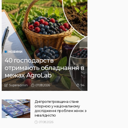
НОВИНИ
40 господарств
отримають обладнання в
межах AgroLab
07.08.2026
94
Superadmin
Дніпропетровщина стане
опорною у національному
дослідженні проблем жінок з
інвалідністю
07.08.2026