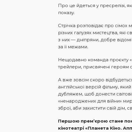
Про це йдеться у пресрелізі, я
показу.
Стрічка розповідає про сімох м
різних галузях мистецтва, які с
з них — дніпряни, добре відомі 
за її межами.
Нещодавно команда проєкту «В
трейлери, присвячені героям с
А вже зовсім скоро відбудеться
англійської версій фільму, яки
дубляжем, щоб донести світові 
«ненароджених для війни» мирни
зброї, аби захистити свій дім, с
Першою прем’єрою стане показ
кінотеатрі «Планета Кіно. Ап