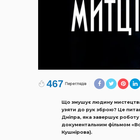
467
Переглядів
Що змушує людину мистецтва, 
узяти до рук зброю? Це пит
Дніпра, яка завершує робот
документальним фільмом «Во
Кушнірова).