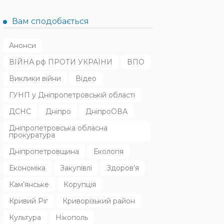
Вам сподобається
Анонси
ВІЙНА рф ПРОТИ УКРАЇНИ
ВПО
Виклики війни
Відео
ГУНП у Дніпропетровській області
ДСНС
Дніпро
ДніпроОВА
Дніпропетровська обласна
прокуратура
Дніпропетровщина
Екологія
Економіка
Закупівлі
Здоров'я
Кам’янське
Корупція
Кривий Ріг
Криворізький район
Культура
Нікополь