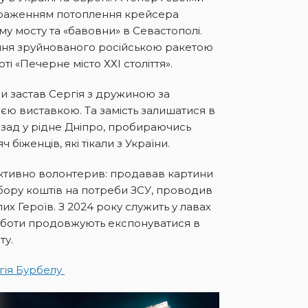
браженням потоплення крейсера
му мосту та «бавовни» в Севастополі.
ння зруйнованого російською ракетою
ті «Печерне місто ХХІ століття».
и застав Сергія з дружиною за
оєю виставкою. Та замість залишатися в
азад у рідне Дніпро, пробираючись
 біженців, які тікали з України.
активно волонтерив: продавав картини
збору коштів на потреби ЗСУ, проводив
х Героїв. З 2024 року служить у лавах
оботи продовжують експонуватися в
ту.
гія Бурбелу