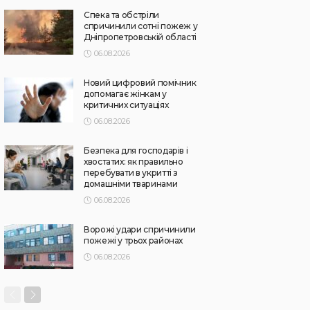
Спека та обстріли
спричинили сотні пожеж у
Дніпропетровській області
06.08.2026
Новий цифровий помічник
допомагає жінкам у
критичних ситуаціях
06.08.2026
Безпека для господарів і
хвостатих: як правильно
перебувати в укритті з
домашніми тваринами
06.08.2026
Ворожі удари спричинили
пожежі у трьох районах
06.08.2026