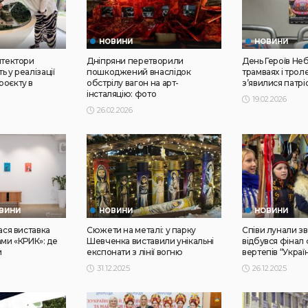
НОВИНИ
НОВИНИ
итектори
Дніпряни перетворили
День Героїв Неб
 у реалізації
пошкоджений внаслідок
трамваях і трол
роєкту в
обстрілу вагон на арт-
з’явилися патрі
інсталяцію: фото
19.02.2026
26.02.2026
ВИНИ
НОВИНИ
НОВИНИ
ася виставка
Сюжети на металі: у парку
Співи лунали зві
ами «КРИК»: де
Шевченка виставили унікальні
відбувся фінал
и
експонати з лінії вогню
вертепів “Украї
31.12.2025
26.12.2025