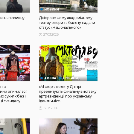
НОВИНИ
ли інклюзивну
Дніпровському академічному
театру опери та балету надали
статус «Національного»
27.03.2026
АФІША
НОВИНИ
ні з
«Містерія волі»: у Дніпрі
ини опинилася
презентують фінальну виставку
х сукнях без її
артрезиденції про українську
ці скандалу
ідентичність
17.03.2026