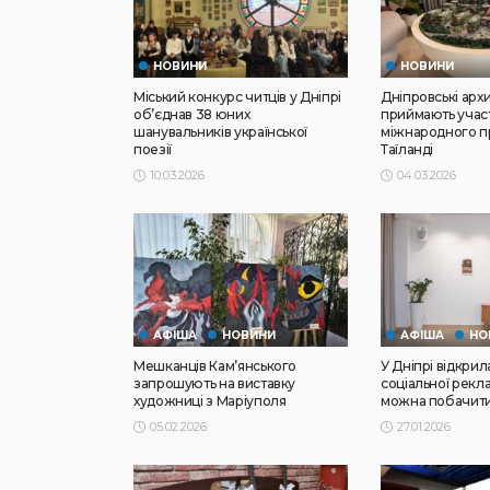
НОВИНИ
НОВИНИ
Міський конкурс читців у Дніпрі
Дніпровські арх
об’єднав 38 юних
приймають участь
шанувальників української
міжнародного п
поезії
Таїланді
10.03.2026
04.03.2026
АФІША
НОВИНИ
АФІША
НО
Мешканців Кам’янського
У Дніпрі відкрил
запрошують на виставку
соціальної рекл
художниці з Маріуполя
можна побачит
05.02.2026
27.01.2026