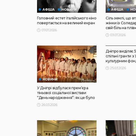
АФІША
НОВИНИ
АФІША
НО
Головний естет італійського кіно
Сіль землі, що в
повертається на великий екран
жінки із Соледа
свій біль на плів
07.07.2026
03.07.2026
НОВИНИ
Дніпро виділяє 
спільні гранти з
культурним фо
25.03.2026
НОВИНИ
У Дніпрі відбулася прем’єра
тіньової соціальної вистави
“День народження”: як це було
26.03.2026