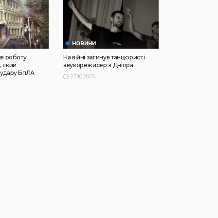
НОВИНИ
ив роботу
На війні загинув танцюрист і
, який
звукорежисер з Дніпра
 удару БпЛА
23.10.2025