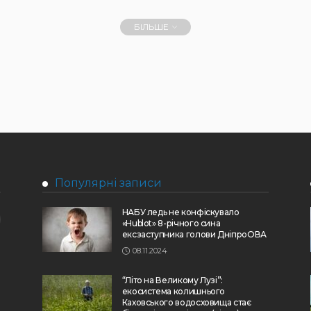
БІЛЬШЕ
Популярні записи
НАБУ ледь не конфіскувало
«Hublot» 8-річного сина
ексзаступника голови ДніпроОВА
08.11.2024
“Літо на Великому Лузі”:
екосистема колишнього
Каховського водосховища стає