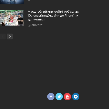
Масштабний книгообмін об’єднає
10 локацій від України до Японії: як
долучитися
31.07.2026