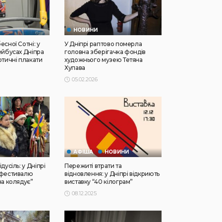
НОВИНИ
есної Сотні: у
У Дніпрі раптово померла
ейбусах Дніпра
головна зберігачка фондів
отичні плакати
художнього музею Тетяна
Хупава
05.02.2026
АФІША
НОВИНИ
дусіль: у Дніпрі
Пережиті втрати та
 фестивалю
відновлення: у Дніпрі відкриють
на колядує”
виставку “40 кілограм”
08.12.2025