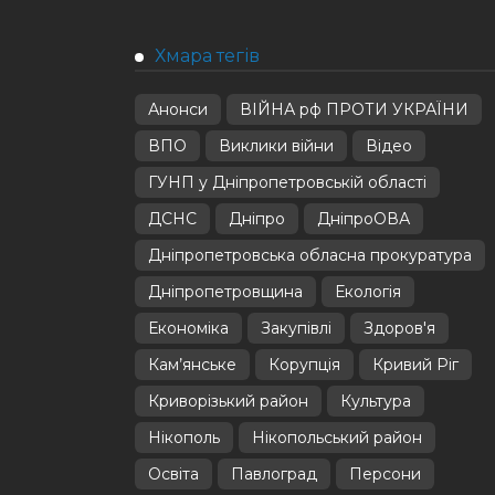
Хмара тегів
Анонси
ВІЙНА рф ПРОТИ УКРАЇНИ
ВПО
Виклики війни
Відео
ГУНП у Дніпропетровській області
ДСНС
Дніпро
ДніпроОВА
Дніпропетровська обласна прокуратура
Дніпропетровщина
Екологія
Економіка
Закупівлі
Здоров'я
Кам’янське
Корупція
Кривий Ріг
Криворізький район
Культура
Нікополь
Нікопольський район
Освіта
Павлоград
Персони