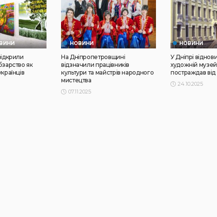
ВИНИ
НОВИНИ
НОВИНИ
відкрили
На Дніпропетровщині
У Дніпрі віднов
бзарство як
відзначили працівників
художній музей
українців
культури та майстрів народного
постраждав від
мистецтва
24.10.2025
07.11.2025