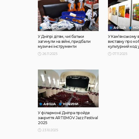
НОВИНИ
АФІША
НО
У Дніпрі дітям, чиї батьки
У Кам’янському 
загинули на війні, придбали
виставку про ко
музичні інструменти
культурний код 
26.11.2025
07.11.2025
АФІША
НОВИНИ
У філармонії Дніпра пройде
закриття ARTEMOV Jazz Festival
2025
23.10.2025