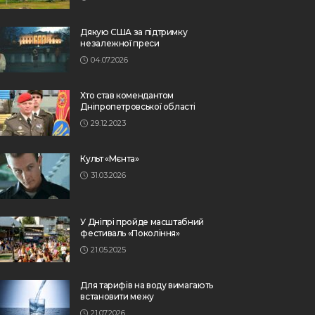
Дякую США за підтримку
незалежної преси
04.07.2026
Хто став комендантом
Дніпропетровської області
29.12.2023
Культ «Мєнта»
31.03.2026
У Дніпрі пройде масштабний
фестиваль «Покоління»
21.05.2025
Для тарифів на воду вимагають
встановити межу
21.07.2026