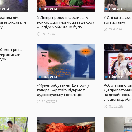
ВИНИ
НОВИНИ
НОВИНИ
тратила дім:
У Дніпрі провели фестиваль-
У Дніпрі відкри
ра зафіксували
конкурс дитячої моди та декору
артвиставку
ку
«Подіум мрій»: як це було
17.04.2026
29.04.2026
50 млн грн на
 Українським
ндом
НОВИНИ
НОВИНИ
«Музей забування: Дніпро»: у
Робота майстри
галереї «Артсвіт» відкриють
Дніпропетровщ
аудіовізуальну інсталяцію
на дизайнерськи
згоди: подроби
24.03.2026
19.03.2026