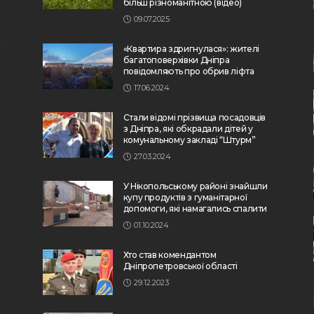
більш різноманітною (відео)
09.07.2025
«Квартира здригнулася»: жителі
багатоповерхівки Дніпра
повідомляють про обрив ліфта
17.06.2024
Стали відомі прізвища посадовців
з Дніпра, які обкрадали дітей у
комунальному закладі “Штурм”
27.03.2024
У Нікопольському районі знайшли
купу продуктів з гуманітарної
допомоги, які намагались спалити
01.10.2024
Хто став комендантом
Дніпропетровської області
29.12.2023