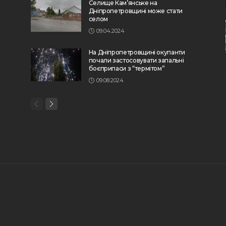
Селище Кам’янське на
Дніпропетровщині може стати
селом
09.04.2024
На Дніпропетровщині окупанти
почали застосовувати запальні
боєприпаси з “термітом”
09.08.2024