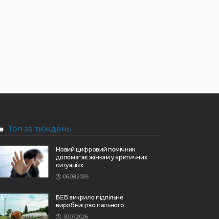
Топ за тиждень
Новий цифровий помічник
допомагає жінкам у критичних
ситуаціях
06.08.2026
БЕБ викрило підпільне
виробництво пального
30.07.2026