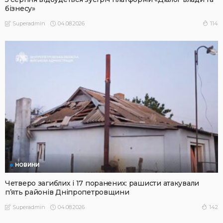
бізнесу»
04.08.2026
114
Superadmin
НОВИНИ
Четверо загиблих і 17 поранених: рашисти атакували
п’ять районів Дніпропетровщини
04.08.2026
142
Superadmin