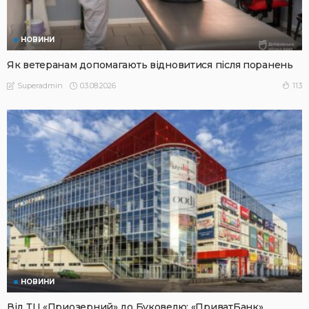
НОВИНИ
Як ветеранам допомагають відновитися після поранень
03.08.2026
113
Superadmin
НОВИНИ
Від ТЦ «Приозерний» до Буковелю: «ПриватБанк»