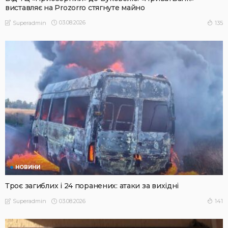
виставляє на Prozorro стягнуте майно
03.08.2026
135
Superadmin
НОВИНИ
Троє загиблих і 24 поранених: атаки за вихідні
03.08.2026
141
Superadmin