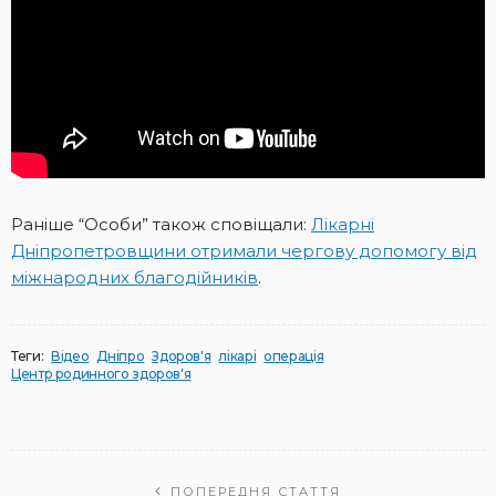
Раніше “Особи” також сповіщали:
Лікарні
Дніпропетровщини отримали чергову допомогу від
міжнародних благодійників
.
Теги:
Відео
Дніпро
Здоров'я
лікарі
операція
Центр родинного здоров'я
ПОПЕРЕДНЯ СТАТТЯ