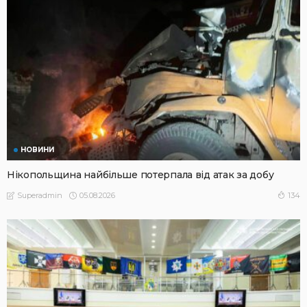
НОВИНИ
Нікопольщина найбільше потерпала від атак за добу
05.08.2026
134
Superadmin