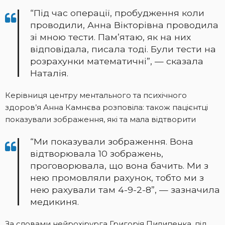
“Під час операції, пробудження коли
проводили, Анна Вікторівна проводила
зі мною тести. Пам’ятаю, як на них
відповідала, писала тоді. Були тести на
розрахунки математичні”, — сказала
Наталія.
Керівниця центру ментального та психічного
здоров’я Анна Камнєва розповіла: також пацієнтці
показували зображення, які та мала відтворити
“Ми показували зображення. Вона
відтворювала 10 зображень,
проговорювала, що вона бачить. Ми з
нею промовляли рахунок, тобто ми з
нею рахували там 4-9-2-8”, — зазначила
медикиня.
За словами нейрохірурга Григорія Пилипенка, під