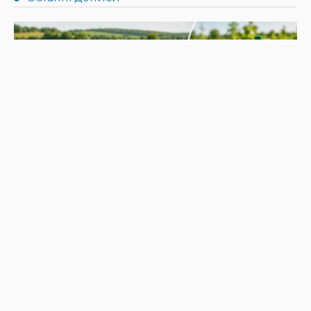
НОВИНИ
Не їжте біля шкірки: фахівці розповіли, як безпечно
ласувати кавунами
31.07.2026
190
Superadmin