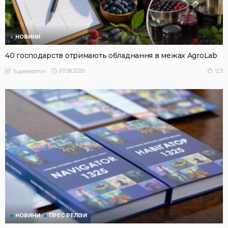
НОВИНИ
40 господарств отримають обладнання в межах AgroLab
07.08.2026
123
Superadmin
НОВИНИ
ПРЕС РЕЛІЗИ