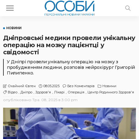
НОВИНИ
Дніпровські медики провели унікальну
операцію на мозку пацієнтці у
свідомості
У Дніпрі провели унікальну операцію на мозку з
пробудженням людини, розповів нейрохірург Григорій
Пилипенко.
08.05.2025
Без Коментарів
Новини
Охайний Євген
Відео
Дніпро
Здоров'я
Лікарі
Операція
Центр Родинного Здоров'я
опубліковано
Тра. 08, 2025 в 3:00 pm