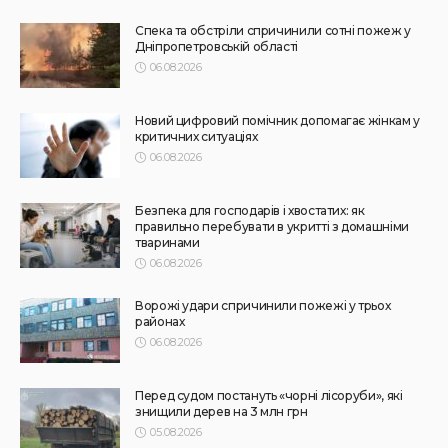
АФІША
НОВИНИ
Масштабний книгообмін об’єднає 10 локацій від України
до Японії: як долучитися
31.07.2026
166
Superadmin