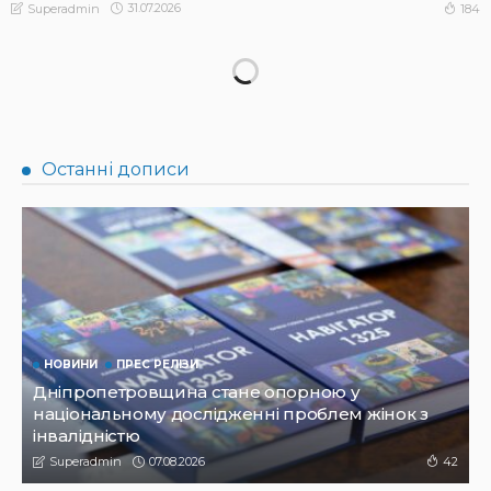
31.07.2026
184
Superadmin
НОВИНИ
ПРЕС РЕЛІЗИ
Синергія влади та служб: яка підтримка потрібна
громадам для ефективного захисту дітей
31.07.2026
142
Superadmin