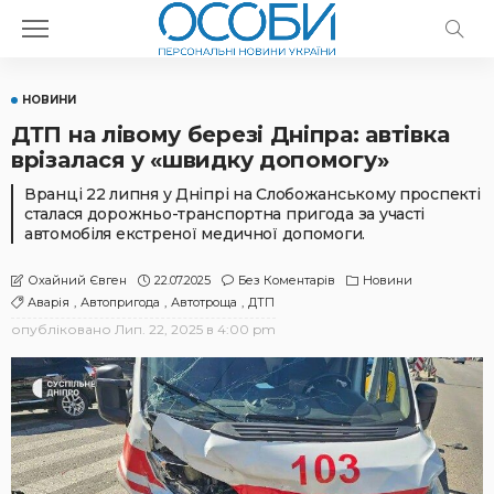
НОВИНИ
ДТП на лівому березі Дніпра: автівка
врізалася у «швидку допомогу»
Вранці 22 липня у Дніпрі на Слобожанському проспекті
сталася дорожньо-транспортна пригода за участі
автомобіля екстреної медичної допомоги.
22.07.2025
Без Коментарів
Новини
Охайний Євген
Аварія
Автопригода
Автотроща
ДТП
опубліковано
Лип. 22, 2025 в 4:00 pm