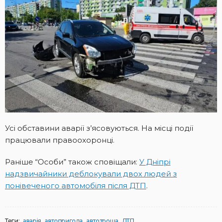
Усі обставини аварії з’ясовуються. На місці події
працювали правоохоронці.
Раніше “Особи” також сповіщали:
У Дніпрі
надзвичайники деблокували двох людей з
понівеченого автомобіля після ДТП
.
Теги:
аварія
автопригода
автотроща
ДТП