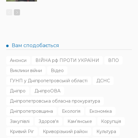
НОВИНИ
Родину в Радушному вбила північнокорейська балістика
31.07.2026
130
Superadmin