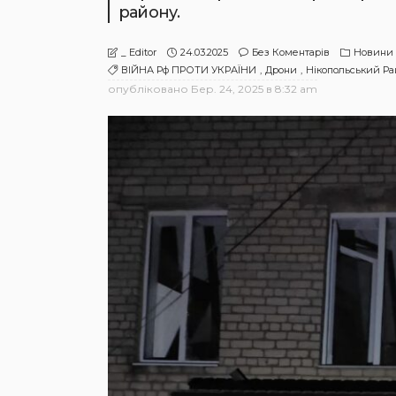
району.
24.03.2025
Без Коментарів
Новини
_ Editor
ВІЙНА Рф ПРОТИ УКРАЇНИ
Дрони
Нікопольський Ра
опубліковано
Бер. 24, 2025 в 8:32 am