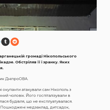
арганецькій громаді Нікопольського
адзе. Обстріляв її і зранку. Яких
я.
ник ДніпроОВА.
і окупанти атакували сам Нікополь з
ний чоловік. Його госпіталізували в
ялася будівля, що не експлуатувалася.
. Пошкоджені медзаклад, дитсадок,