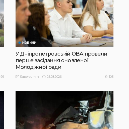
НОВИНИ
У Дніпропетровській ОВА провели
перше засідання оновленої
Молодіжної ради
05.08.2026
99
105
Superadmin