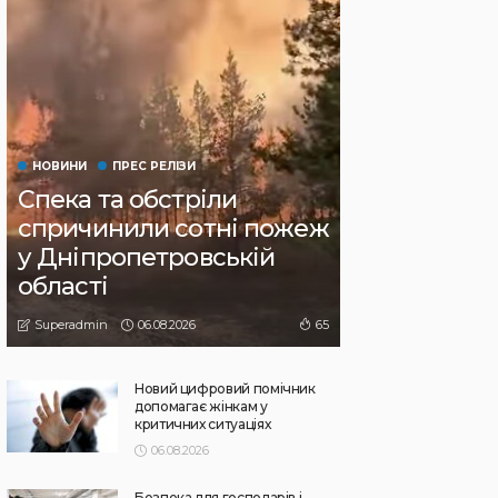
НОВИНИ
ПРЕС РЕЛІЗИ
Спека та обстріли
спричинили сотні пожеж
у Дніпропетровській
області
06.08.2026
65
Superadmin
Новий цифровий помічник
допомагає жінкам у
критичних ситуаціях
06.08.2026
Безпека для господарів і