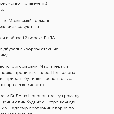
риємство. Понівечені 3
о.
а по Межівській громаді
лідки з’ясовуються.
али в області 2 ворожі БпЛА.
відбувались ворожі атаки на
ину.
воногригорівській, Марганецькій
тилерію, дрони-камікадзе. Понівечена
ва приватні будинки, господарська
ті пара легкових авто.
рували БпЛА на Новопавлівську громаду
ищений один будинок. Потрощені дві
ликів. Надвечір противник вдарив по