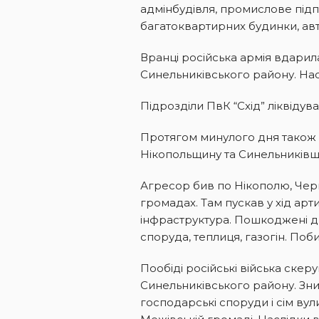
адмінбудівля, промислове підп
багатоквартирних будинки, авт
Вранці російська армія вдарил
Синельниківського району. Нас
Підрозділи ПвК “Схід” ліквідув
Протягом минулого дня також 
Нікопольщину та Синельниківщ
Агресор бив по Нікополю, Чер
громадах. Там пускав у хід ар
інфраструктура. Пошкоджені д
споруда, теплиця, газогін. Поби
Пообіді російські війська ске
Синельниківського району. Зн
господарські споруди і сім ву