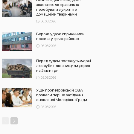
хвостатих: як правильно
перебувати в укритті з
домашніми тваринами
06.08.2026
Ворожі удари спричинили
пожежі у трьох районах
06.08.2026
Перед судом постануть «чорні
лісоруби», які знищили дерев
на 3 млн грн
05.08.2026
У Дніпропетровській ОВА
провели перше засідання
оновленої Молодіжної ради
05.08.2026