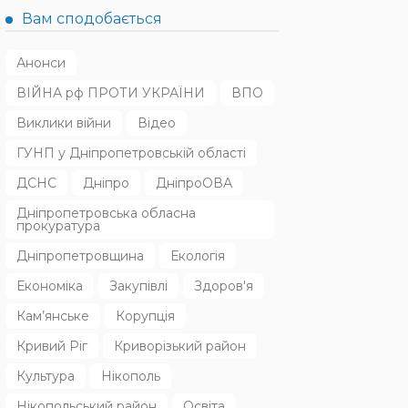
Вам сподобається
Анонси
ВІЙНА рф ПРОТИ УКРАЇНИ
ВПО
Виклики війни
Відео
ГУНП у Дніпропетровській області
ДСНС
Дніпро
ДніпроОВА
Дніпропетровська обласна
прокуратура
Дніпропетровщина
Екологія
Економіка
Закупівлі
Здоров'я
Кам’янське
Корупція
Кривий Ріг
Криворізький район
Культура
Нікополь
Нікопольський район
Освіта