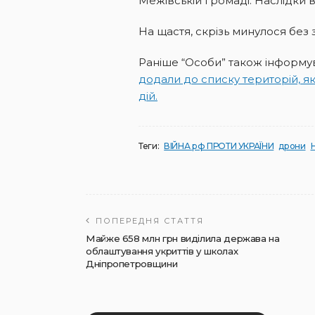
Межівській громаді. Наслідки 
На щастя, скрізь минулося без
Раніше “Особи” також інформу
додали до списку територій, я
дій.
Теги:
ВІЙНА рф ПРОТИ УКРАЇНИ
дрони
ПОПЕРЕДНЯ СТАТТЯ
Майже 658 млн грн виділила держава на
облаштування укриттів у школах
Дніпропетровщини