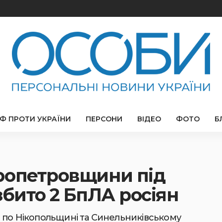
РФ ПРОТИ УКРАЇНИ
ПЕРСОНИ
ВІДЕО
ФОТО
Б
ропетровщини під
збито 2 БпЛА росіян
 по Нікопольщині та Синельниківському