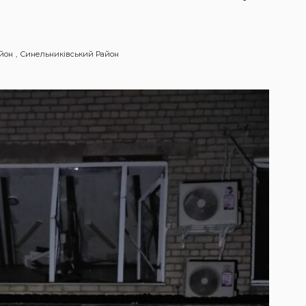
йон
Синельниківський Район