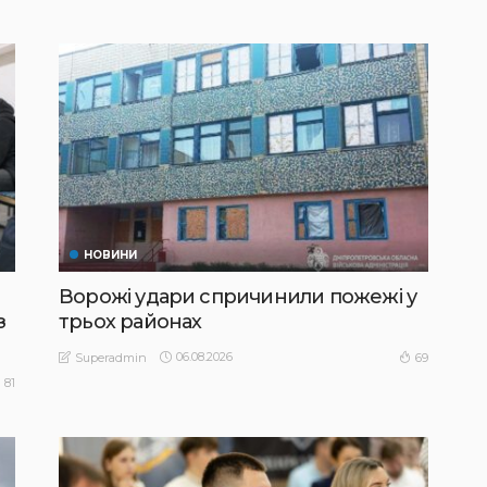
НОВИНИ
Ворожі удари спричинили пожежі у
з
трьох районах
06.08.2026
69
Superadmin
81