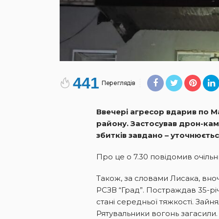
441
Переглядів
Ввечері агресор вдарив по М
району. Застосував дрон-камік
збитків завдано – уточнюєтьс
Про це о 7.30 повідомив очіль
Також, за словами Лисака, вноч
РСЗВ “Град”. Постраждав 35-річ
стані середньої тяжкості. Зайн
Рятувальники вогонь загасили