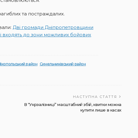
встановлюються.
 загиблих та постраждалих.
вали:
Дві громади Дніпропетровщини
кі входять до зони можливих бойових
Нікопольський район
Синельниківський район
НАСТУПНА СТАТТЯ
В “Укрзалізниці” масштабний збій, квитки можна
купити лише в касах