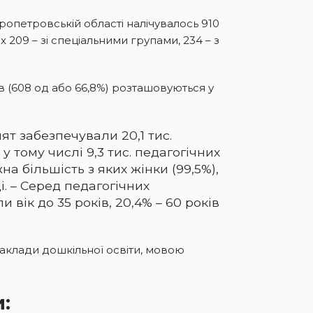
пропетровській області налічувалось 910
их 209 – зі спеціальними групами, 234 – з
в (608 од або 66,8%) розташовуються у
т забезпечували 20,1 тис.
у тому числі 9,3 тис. педагогічних
а більшість з яких жінки (99,5%),
і. – Серед педагогічних
и вік до 35 років, 20,4% – 60 років
 заклади дошкільної освіти, мовою
: