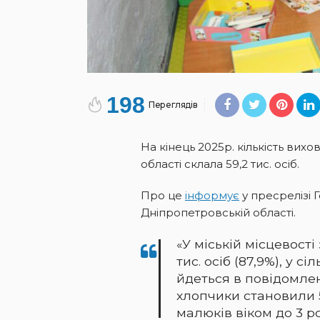
198
Переглядів
На кінець 2025р. кількість вихо
області склала 59,2 тис. осіб.
Про це
інформує
у пресрелізі 
Дніпропетровській області.
«У міській місцевост
тис. осіб (87,9%), у сіль
йдеться в повідомленн
хлопчики становили 5
малюків віком до 3 ро