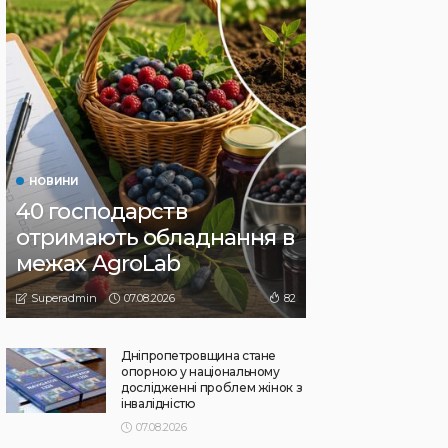
НОВИНИ
40 господарств
отримають обладнання в
межах AgroLab
07.08.2026
82
Superadmin
Дніпропетровщина стане
опорною у національному
дослідженні проблем жінок з
інвалідністю
07.08.2026