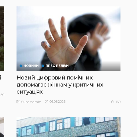
НОВИНИ
ПРЕС РЕЛІЗИ
і
Новий цифровий помічник
допомагає жінкам у критичних
ситуаціях
89
06.08.2026
160
Superadmin