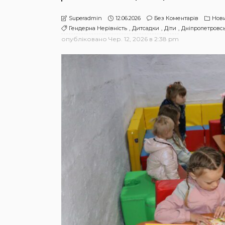
12.06.2026
Без Коментарів
Нов
Superadmin
Гендерна Нерівність
Дитсадки
Діти
Дніпропетровс
опубліковано
Чер. 12, 2026 в 2:38 pm