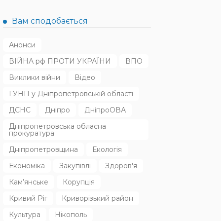
Вам сподобається
Анонси
ВІЙНА рф ПРОТИ УКРАЇНИ
ВПО
Виклики війни
Відео
ГУНП у Дніпропетровській області
ДСНС
Дніпро
ДніпроОВА
Дніпропетровська обласна
прокуратура
Дніпропетровщина
Екологія
Економіка
Закупівлі
Здоров'я
Кам’янське
Корупція
Кривий Ріг
Криворізький район
Культура
Нікополь