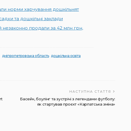
ли норми харчування дошкільнят
садки та дошкільні заклади
 незаконно продали за 42 млн грн,
и
дніпропетровська область
дошкільна освіта
НАСТУПНА СТАТТЯ
rt
Басейн, боулінг та зустрічі з легендами футболу:
як стартував проєкт «Карпатська зміна»