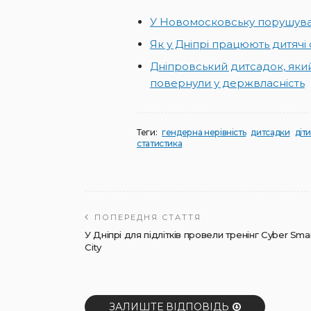
У Новомосковську порушува
Як у Дніпрі працюють дитячі 
Дніпровський дитсадок, який
повернули у держвласність
Теги:
гендерна нерівність
дитсадки
діт
статистика
ПОПЕРЕДНЯ СТАТТЯ
У Дніпрі для підлітків провели тренінг Cyber Sma
City
ЗАЛИШТЕ ВІДПОВІДЬ