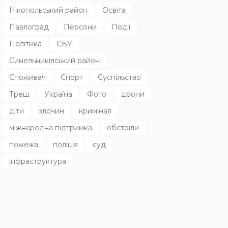
Нікопольський район
Освіта
Павлоград
Персони
Події
Політика
СБУ
Синельниківський район
Споживач
Спорт
Суспільство
Треш
Україна
Фото
дрони
діти
злочин
кримінал
міжнародна підтримка
обстріли
пожежа
поліція
суд
інфраструктура