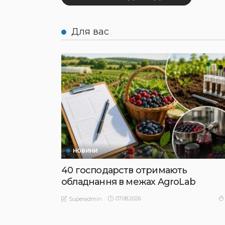
Для вас
НОВИНИ
40 господарств отримають
обладнання в межах AgroLab
07.08.2026
Superadmin