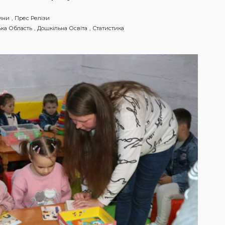
ини
Прес Релізи
ька Область
Дошкільна Освіта
Статистика