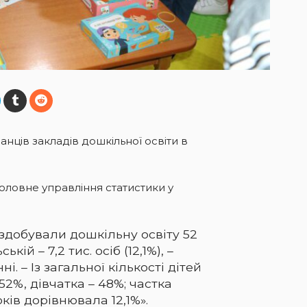
ванців закладів дошкільної освіти в
Головне управління статистики у
і здобували дошкільну освіту 52
ській – 7,2 тис. осіб (12,1%), –
і. – Із загальної кількості дітей
2%, дівчатка – 48%; частка
ків дорівнювала 12,1%».