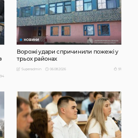
НОВИНИ
Ворожі удари спричинили пожежі у
з
трьох районах
06.08.2026
91
Superadmin
94