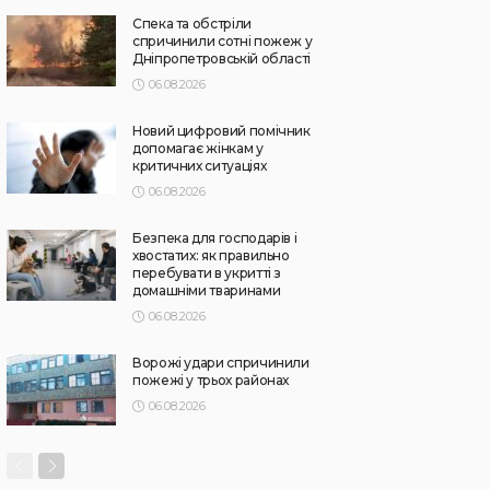
Спека та обстріли
спричинили сотні пожеж у
Дніпропетровській області
06.08.2026
Новий цифровий помічник
допомагає жінкам у
критичних ситуаціях
06.08.2026
Безпека для господарів і
хвостатих: як правильно
перебувати в укритті з
домашніми тваринами
06.08.2026
Ворожі удари спричинили
пожежі у трьох районах
06.08.2026