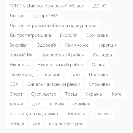
НОВИНИ
Родину в Радушному вбила північнокорейська балістика
31.07.2026
132
Superadmin