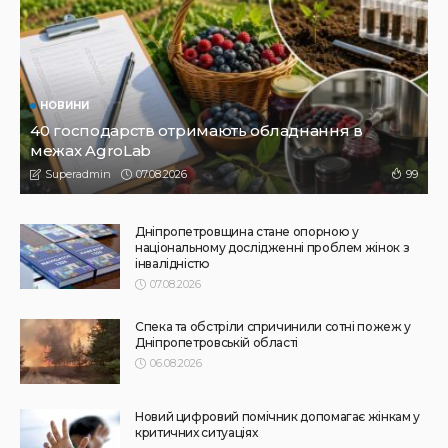
НОВИНИ
Не їжте біля шкірки: фахівці розповіли, як безпечно
ласувати кавунами
31.07.2026
189
Superadmin
НОВИНИ
ПРЕС РЕЛІЗИ