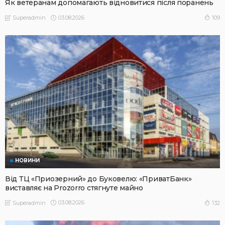
Як ветеранам допомагають відновитися після поранень
03.08.2026
109
Superadmin
НОВИНИ
Від ТЦ «Приозерний» до Буковелю: «ПриватБанк»
виставляє на Prozorro стягнуте майно
03.08.2026
132
Superadmin