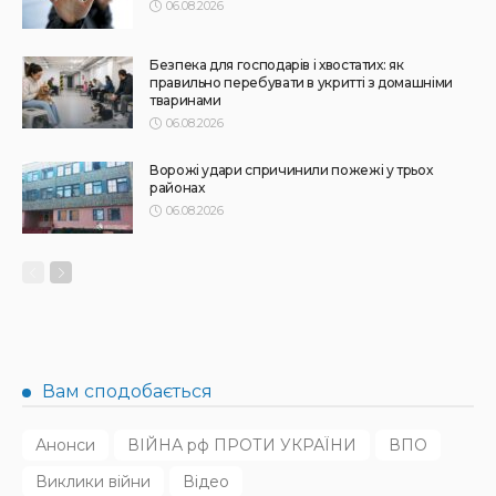
Синергія влади та служб: яка підтримка потрібна
громадам для ефективного захисту дітей
31.07.2026
145
Superadmin
АФІША
НОВИНИ
Масштабний книгообмін об’єднає 10 локацій від України
до Японії: як долучитися
31.07.2026
170
Superadmin