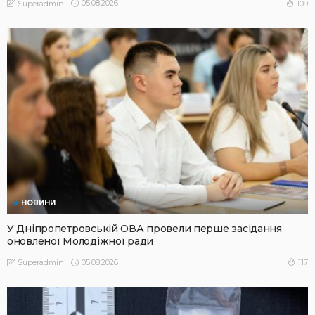
05.08.2026
109
Superadmin
НОВИНИ
У Дніпропетровській ОВА провели перше засідання
оновленої Молодіжної ради
05.08.2026
117
Superadmin