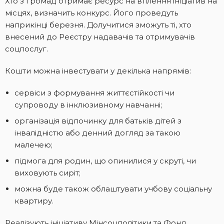
Хто з громад отримає ресурс на втілення ініціатив на
місцях, визначить конкурс. Його проведуть
наприкінці березня. Долучитися зможуть ті, хто
внесений до Реєстру надавачів та отримувачів
соцпослуг.
Кошти можна інвестувати у декілька напрямів:
сервіси з формування життєстійкості чи
супроводу в інклюзивному навчанні;
організація відпочинку для батьків дітей з
інвалідністю або денний догляд за такою
малечею;
підмога для родин, що опинилися у скруті, чи
виховують сиріт;
можна буде також облаштувати учбову соціальну
квартиру.
Реалізують ініціативу Мінсоцполітики та Фонд