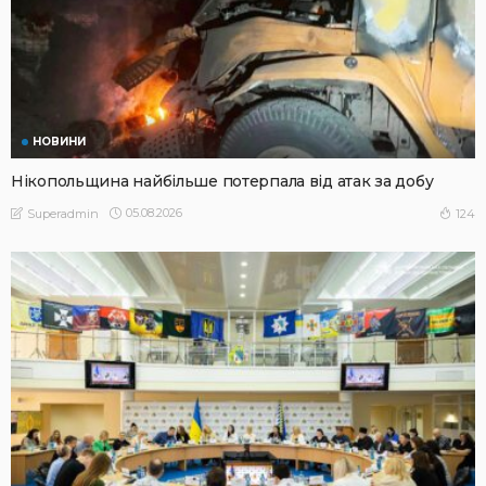
НОВИНИ
Нікопольщина найбільше потерпала від атак за добу
05.08.2026
124
Superadmin