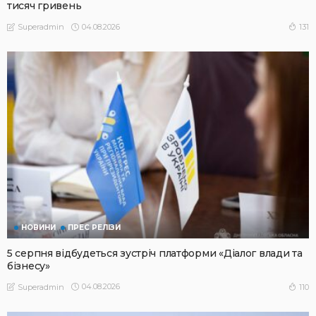
тисяч гривень
04.08.2026
131
Superadmin
НОВИНИ
ПРЕС РЕЛІЗИ
5 серпня відбудеться зустріч платформи «Діалог влади та
бізнесу»
04.08.2026
110
Superadmin