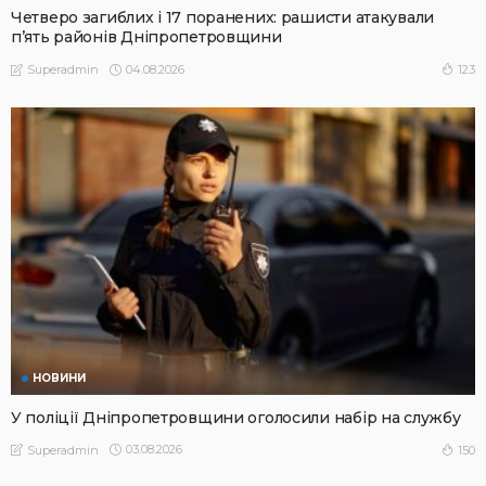
Четверо загиблих і 17 поранених: рашисти атакували
п’ять районів Дніпропетровщини
04.08.2026
123
Superadmin
НОВИНИ
У поліції Дніпропетровщини оголосили набір на службу
03.08.2026
150
Superadmin