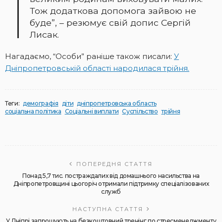
Тож додаткова допомога зайвою не
буде”, – резюмує свій допис Сергій
Лисак.
Нагадаємо, “Особи” раніше також писали:
У
Дніпропетровській області народилася трійня.
Теги:
демографія
діти
дніпропетровська область
соціальна політика
Соціальні виплати
Суспільство
трійня
ПОПЕРЕДНЯ СТАТТЯ
Понад 5,7 тис. постраждалих від домашнього насильства на
Дніпропетровщині цьогоріч отримали підтримку спеціалізованих
служб
НАСТУПНА СТАТТЯ
У Дніпрі запрошують на безкоштовний тренінг по стресменеджменту