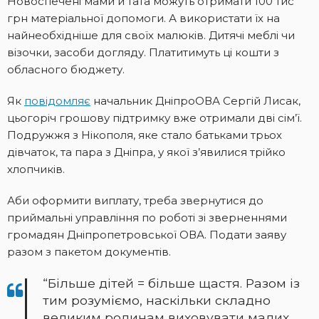
Новоспечені мами й тата можуть отримати 100 тис
грн матеріальної допомоги. А використати їх на
найнеобхідніше для своїх малюків. Дитячі меблі чи
візочки, засоби догляду. Платитимуть ці кошти з
обласного бюджету.
Як
повідомляє
начальник ДніпроОВА Сергій Лисак,
цьогоріч грошову підтримку вже отримали дві сім’ї.
Подружжя з Нікополя, яке стало батьками трьох
дівчаток, та пара з Дніпра, у якої з’явилися трійко
хлопчиків.
Аби оформити виплату, треба звернутися до
приймальні управління по роботі зі зверненнями
громадян Дніпропетровської ОВА. Подати заяву
разом з пакетом документів.
“Більше дітей = більше щастя. Разом із
тим розуміємо, наскільки складно
великим родинам виховувати малих.