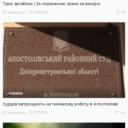
Троє загиблих і 24 поранених: атаки за вихідні
03.08.2026
130
Superadmin
НОВИНИ
Суддів запрошують на тимчасову роботу в Апостолове
31.07.2026
144
Superadmin