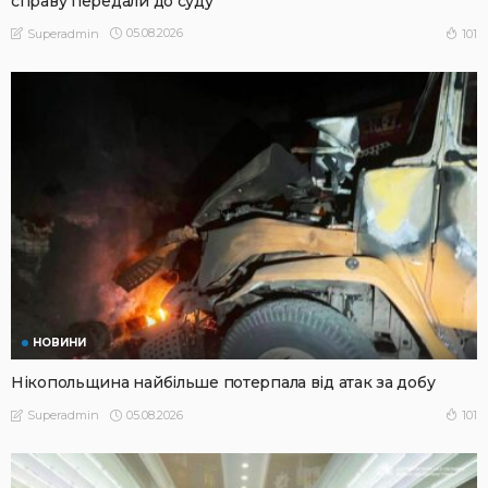
справу передали до суду
05.08.2026
101
Superadmin
НОВИНИ
Нікопольщина найбільше потерпала від атак за добу
05.08.2026
101
Superadmin