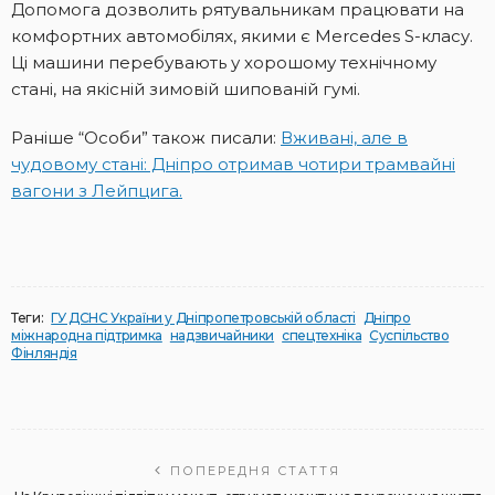
Допомога дозволить рятувальникам працювати на
комфортних автомобілях, якими є Mercedes S-класу.
Ці машини перебувають у хорошому технічному
стані, на якісній зимовій шипованій гумі.
Раніше “Особи” також писали:
Вживані, але в
чудовому стані: Дніпро отримав чотири трамвайні
вагони з Лейпцига.
Теги:
ГУ ДСНС України у Дніпропетровській області
Дніпро
міжнародна підтримка
надзвичайники
спецтехніка
Суспільство
Фінляндія
ПОПЕРЕДНЯ СТАТТЯ