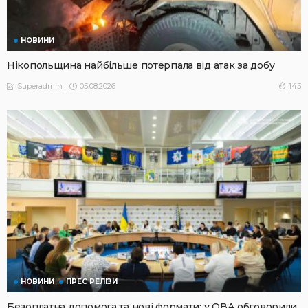
НОВИНИ
Нікопольщина найбільше потерпала від атак за добу
05.08.2026
143
Superadmin
НОВИНИ
ПРЕС РЕЛІЗИ
Безоплатна допомога та нові формати: у ОВА обговорили