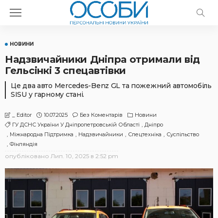
НОВИНИ
Надзвичайники Дніпра отримали від
Гельсінкі 3 спецавтівки
Це два авто Mercedes-Benz GL та пожежний автомобіль
SISU у гарному стані.
10.07.2025
Без Коментарів
Новини
_ Editor
ГУ ДСНС України У Дніпропетровській Області
Дніпро
Міжнародна Підтримка
Надзвичайники
Спецтехніка
Суспільство
Фінляндія
опубліковано
Лип. 10, 2025 в 2:52 pm