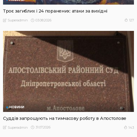
Троє загиблих і 24 поранених: атаки за вихідні
03.08.2026
127
Superadmin
НОВИНИ
Суддів запрошують на тимчасову роботу в Апостолове
31.07.2026
143
Superadmin