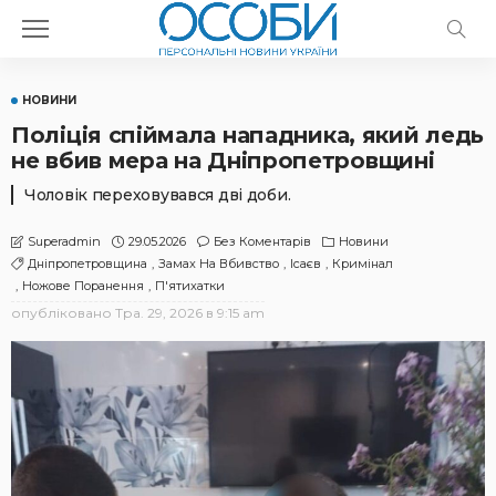
НОВИНИ
Поліція спіймала нападника, який ледь
не вбив мера на Дніпропетровщині
Чоловік переховувався дві доби.
29.05.2026
Без Коментарів
Новини
Superadmin
Дніпропетровщина
Замах На Вбивство
Ісаєв
Кримінал
Ножове Поранення
П'ятихатки
опубліковано
Тра. 29, 2026 в 9:15 am