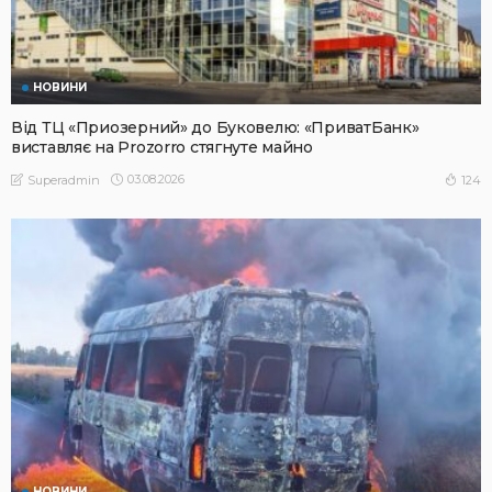
НОВИНИ
Від ТЦ «Приозерний» до Буковелю: «ПриватБанк»
виставляє на Prozorro стягнуте майно
03.08.2026
124
Superadmin
НОВИНИ