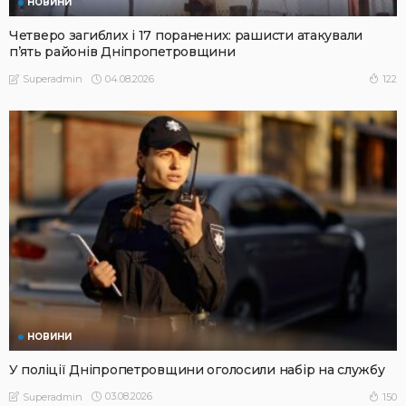
НОВИНИ
Четверо загиблих і 17 поранених: рашисти атакували
п’ять районів Дніпропетровщини
04.08.2026
122
Superadmin
НОВИНИ
У поліції Дніпропетровщини оголосили набір на службу
03.08.2026
150
Superadmin