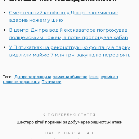
Смертельний конфлікт у Дніпрі: зловмисник
вдарив ножем у шию
В центрі Дніпра водій екскаватора погрожував
поліцейським ножем, а потім пропонував хабар
У П’ятихатках на реконструкцію фонтану в парку
виділили майже 7 млн грн: закупівлю перевірять
Теги:
Дніпропетровщина
замах на вбивство
Ісаєв
кримінал
ножове поранення
П'ятихатки
ПОПЕРЕДНЯ СТАТТЯ
Шестеро дітей поранені за добу через рашистські атаки
НАСТУПНА СТАТТЯ