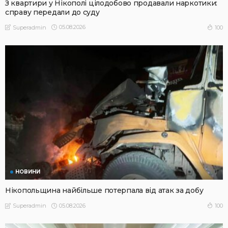
З квартири у Нікополі цілодобово продавали наркотики:
справу передали до суду
05.08.2026
100
Superadmin
НОВИНИ
Нікопольщина найбільше потерпала від атак за добу
05.08.2026
100
Superadmin