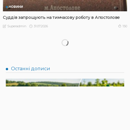
НОВИНИ
Суддів запрошують на тимчасову роботу в Апостолове
31.07.2026
150
Superadmin
НОВИНИ
Не їжте біля шкірки: фахівці розповіли, як безпечно
ласувати кавунами