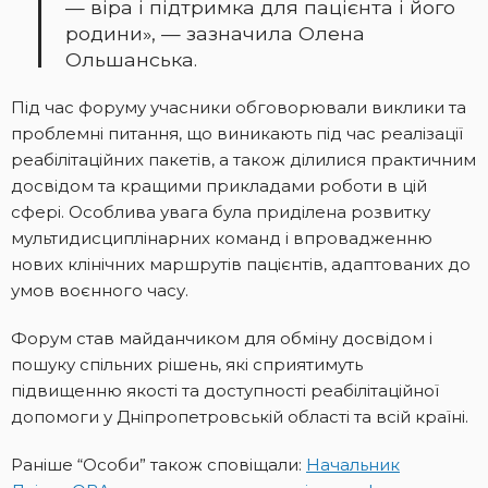
— віра і підтримка для пацієнта і його
родини», — зазначила Олена
Ольшанська.
Під час форуму учасники обговорювали виклики та
проблемні питання, що виникають під час реалізації
реабілітаційних пакетів, а також ділилися практичним
досвідом та кращими прикладами роботи в цій
сфері. Особлива увага була приділена розвитку
мультидисциплінарних команд і впровадженню
нових клінічних маршрутів пацієнтів, адаптованих до
умов воєнного часу.
Форум став майданчиком для обміну досвідом і
пошуку спільних рішень, які сприятимуть
підвищенню якості та доступності реабілітаційної
допомоги у Дніпропетровській області та всій країні.
Раніше “Особи” також сповіщали:
Начальник