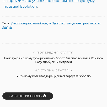
ДніпроОВА долучився до економічного форуму
Industrial Evolution
.
Теги:
Дніпропетровська облрада
Здоров'я
медицина
реабілітація
форум
ПОПЕРЕДНЯ СТАТТЯ
На всеукраїнському турнірі з вільної боротьби спортсмени з Кривого
Рогу здобули 12 медалей
НАСТУПНА СТАТТЯ
У Кривому Розі злодій-рецидивіст торгував зброєю
ЗАЛИШТЕ ВІДПОВІДЬ