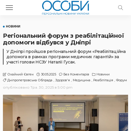
НОВИНИ
Регіональний форум з реабілітаційної
допомоги відбувся у Дніпрі
У Дніпрі пройшов регіональний форум «Реабілітаційна
допомога в рамках програми медичних гарантій» за
участі голови НСЗУ Наталії Гусак.
30.05.2025
Без Коментарів
Новини
Охайний Євген
Дніпропетровська Облрада
Здоров'я
Медицина
Реабілітація
Форум
опубліковано
Тра. 30, 2025 в 5:00 pm