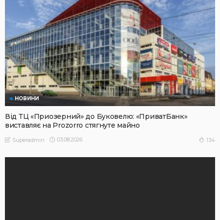
НОВИНИ
Від ТЦ «Приозерний» до Буковелю: «ПриватБанк»
виставляє на Prozorro стягнуте майно
03.08.2026
134
Superadmin