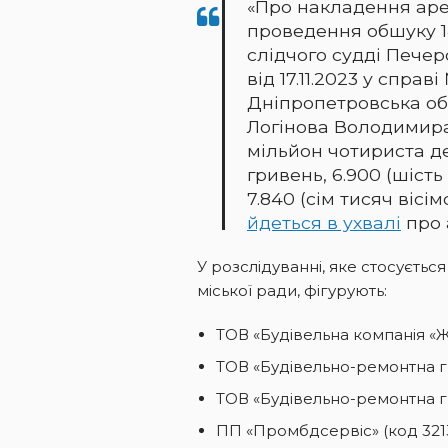
«Про накладення аре
проведення обшуку 14
слідчого судді Печер
від 17.11.2023 у справ
Дніпропетровська обл
Логінова Володимира, 
мільйон чотириста д
гривень, 6.900 (шість
7.840 (сім тисяч вісі
йдеться в ухвалі
про 
У розслідуванні, яке стосуєтьс
міської ради, фігурують:
ТОВ «Будівельна компанія «Ж
ТОВ «Будівельно-ремонтна г
ТОВ «Будівельно-ремонтна гр
ПП «Промбдсервіс» (код 321