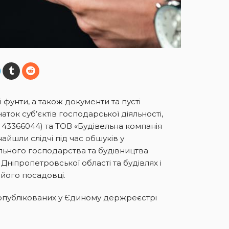
 фунти, а також документи та пусті
аток суб’єктів господарської діяльності,
д 43366044) та ТОВ «Будівельна компанія
айшли слідчі під час обшуків у
ьного господарства та будівництва
 Дніпропетровської області та будівлях і
його посадовці.
 опублікованих у Єдиному держреєстрі