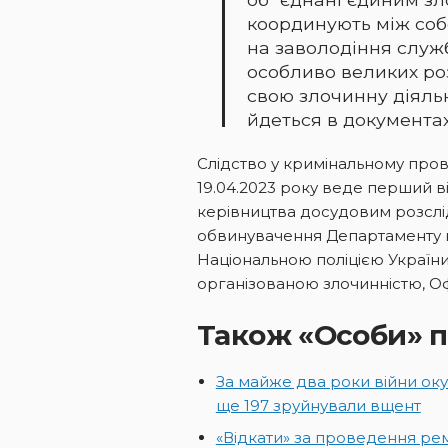
координують між соб
на заволодіння слу
особливо великих ро
свою злочинну діяльні
йдеться в документах
Слідство у кримінальному пр
19.04.2023 року веде перший в
керівництва досудовим розслі
обвинувачення Департаменту 
Національною поліцією України 
організованою злочинністю, О
Також «Особи» п
За майже два роки війни оку
ще 197 зруйнували вщент
«Відкати» за проведення ремо