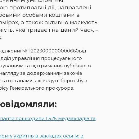
ою протиправні дії, направлені
жбовими особами коштами в
змірах, а також активно маскують
сть, яка триває і на даний час», –
.
овадженні № 12023000000000660від
ідділ управління процесуального
дуванням та підтримання публічного
нагляду за додержанням законів
та органами, які ведуть боротьбу з
фісу Генерального прокурора.
овідомляли:
панти пошкодили 1.525 медзакладів та
нту укриттів в закладах освіти: в