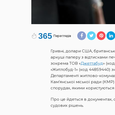
365
Переглядів
Гривні, долари США, британські
аркуші паперу з відтисками печ
зокрема ТОВ «
Джеттабуд
» (ко
«Житлобуд-1» (код 44859440) зн
Департаменті житлово-комунал
Кам’янської міської ради (КМР)
спорудах, якими користуються 
Про це йдеться в документах,
судових рішень.