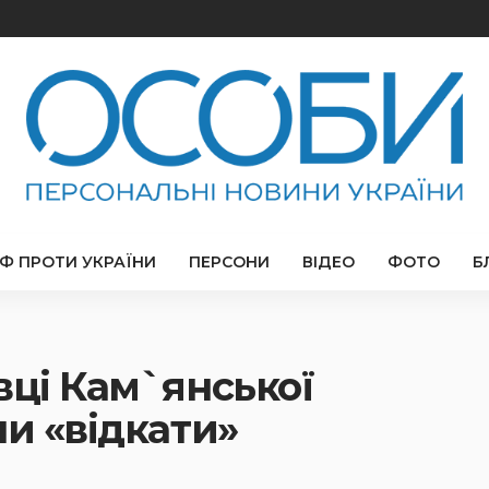
РФ ПРОТИ УКРАЇНИ
ПЕРСОНИ
ВІДЕО
ФОТО
Б
вці Кам`янської
ли «відкати»