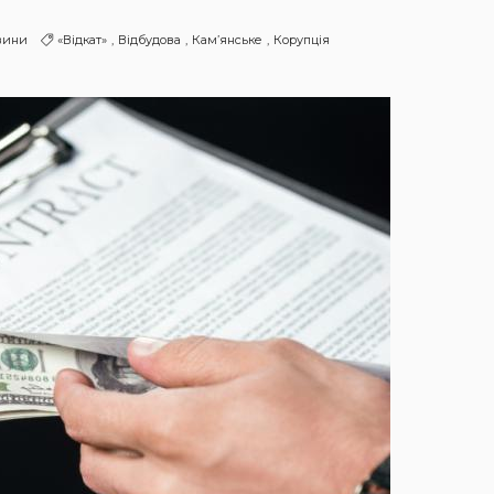
вини
«відкат»
Відбудова
Кам’янське
Корупція