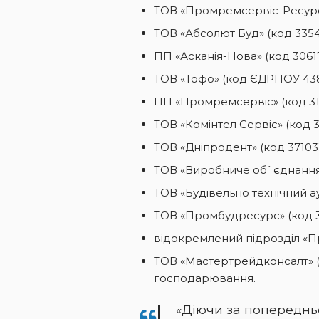
ТОВ «Промремсервіс-Ресурс»
ТОВ «Абсолют Буд» (код 3354
ПП «Асканія-Нова» (код 30617
ТОВ «Тофо» (код ЄДРПОУ 438
ПП «Промремсервіс» (код 31
ТОВ «Комінтел Сервіс» (код 3
ТОВ «Дніпродент» (код 37103
ТОВ «Виробниче об`єднання
ТОВ «Будівельно технічний ау
ТОВ «Промбудресурс» (код 3
відокремлений підрозділ «Пр
ТОВ «Мастертрейдконсалт» (к
господарювання.
«Діючи за попереднь