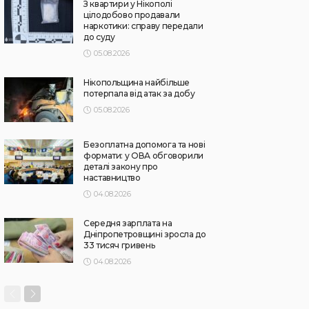
З квартири у Нікополі
цілодобово продавали
наркотики: справу передали
до суду
05.08.2026
Нікопольщина найбільше
потерпала від атак за добу
05.08.2026
Безоплатна допомога та нові
формати: у ОВА обговорили
деталі закону про
наставництво
04.08.2026
Середня зарплата на
Дніпропетровщині зросла до
33 тисяч гривень
04.08.2026