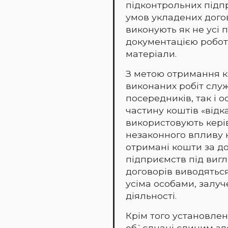
підконтрольних підпр
умов укладених дого
виконують як не усі
документацією роботи
матеріали.
З метою отримання ко
виконаних робіт слу
посередників, так і 
частину коштів «відк
використовують кері
незаконного впливу 
отримані кошти за д
підприємств під виг
договорів виводяться
усіма особами, залу
діяльності.
Крім того установлен
об`єднані єдиним зл