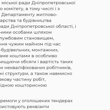
 міської ради Дніпропетровської
о комітету, в тому числі і з
 Департаменту житлово-
арства та будівництва
ради Дніпропетровської області, і
ними особами шляхом
службовим становищем,
ння чужим майном під час
будівельних, монтажних,
 саме коштами в особливо
вищуючи обсяги і вартість таких
и некваліфікованих робітників,
ні структури, а також навмисно
кову частину робіт,
відною кошторисною
ремоги у оголошених тендерах
ристовують реквізити