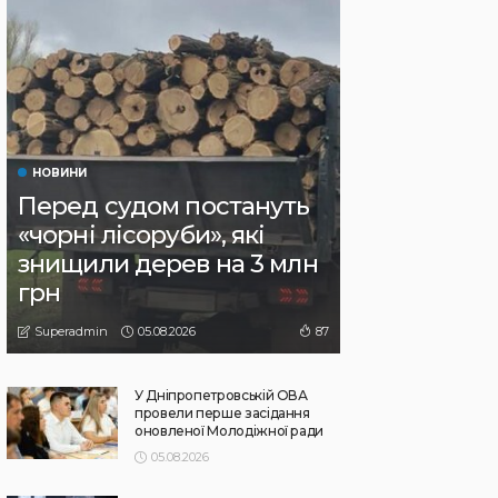
НОВИНИ
Перед судом постануть
«чорні лісоруби», які
знищили дерев на 3 млн
грн
05.08.2026
87
Superadmin
У Дніпропетровській ОВА
провели перше засідання
оновленої Молодіжної ради
05.08.2026