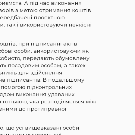
иємств. А під час виконання
ворів з метою отримання коштів
 передбачені проектною
, так і використовуючи неякісні
штів, при підписанні актів
жбові особи, використовуючи як
особисто, передають обумовлену
ат» посадовим особам, а також
вників для здійснення
на підписантів. В подальшому
опомогою підконтрольних
лядом виконання удаваних
 готівкою, яка розподіляється між
ченими до протиправної
о, що усі вищевказані особи
очинним умислом, які