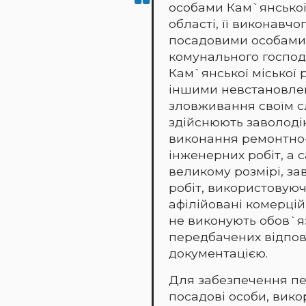
особами Кам`янської
області, її виконавчог
посадовими особами
комунального господ
Кам`янської міської 
іншими невстановле
зловживання своїм 
здійснюють заволоді
виконання ремонтно-
інженерних робіт, а
великому розмірі, за
робіт, використовуюч
афілійовані комерцій
не виконують обов`яз
передбачених відпо
документацією.
Для забезпечення пе
посадові особи, вико