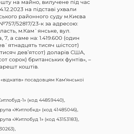
шту на майно, вилучене під час
.12.2023 на підставі ухвали
ського районного суду м.Києва
і №757/52817/23-к за адресою:
асть, м.Кам`янське, вул.
7, а саме на: 1.419.600 (один
ев`ятнадцять тисяч шістсот)
 тисяч дев’ятсот) доларів США,
мсот сорок) британських фунтів», –
арешт коштів.
я «відкатів» посадовцям Кам’янської
итлобуд-1» (код 44859440),
рупа «Житлобкд» (код 41485046),
упа «Житлобуд 1» (код 43153183),
30263),