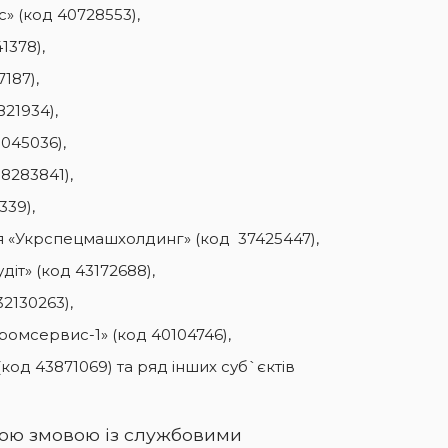
 (код 40728553),
1378),
187),
21934),
045036),
8283841),
339),
 «Укрспецмашхолдинг» (код 37425447),
діт» (код 43172688),
2130263),
омсервис-1» (код 40104746),
од 43871069) та ряд інших суб`єктів
ою змовою із службовими