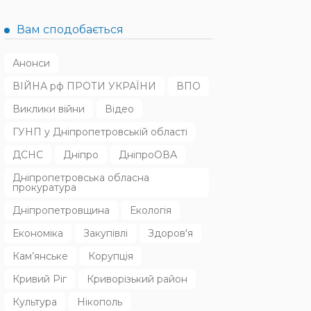
Вам сподобається
Анонси
ВІЙНА рф ПРОТИ УКРАЇНИ
ВПО
Виклики війни
Відео
ГУНП у Дніпропетровській області
ДСНС
Дніпро
ДніпроОВА
Дніпропетровська обласна
прокуратура
Дніпропетровщина
Екологія
Економіка
Закупівлі
Здоров'я
Кам’янське
Корупція
Кривий Ріг
Криворізький район
Культура
Нікополь